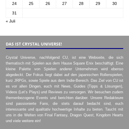
24
25
26
27
28
29
30
31
« Juli
DAS IST CRYSTAL UNIVERSE!
Crystal Universe, nachfolgend CU, ist eine Webseite, die sich
thematisch mit Spielen aus dem Hause Square Enix beschäftigt. Eine
kleine Palette von Spielen anderer Unternehmen wird ebenso
abgedeckt. Der Fokus liegt dabei auf den japanischen Rollenspielen,
kurz JRPGs, sowie Spiele aus dem Indie-Bereich. Das Ziel von CU ist
es vor allen Dingen, euch mit News, Guides (Tipps & Lösungen),
Videos (Let’s Plays) und Reviews zu versorgen. Wir besuchen zudem
themenbezogene Events und berichten darüber. Unsere Redakteure
sind passionierte Fans, die stets darauf bedacht sind, euch
interessante und qualitativ hochwertige Inhalte zu bieten. Taucht mit
uns in die Welten von Final Fantasy, Dragon Quest, Kingdom Hearts
und viele weitere ein!