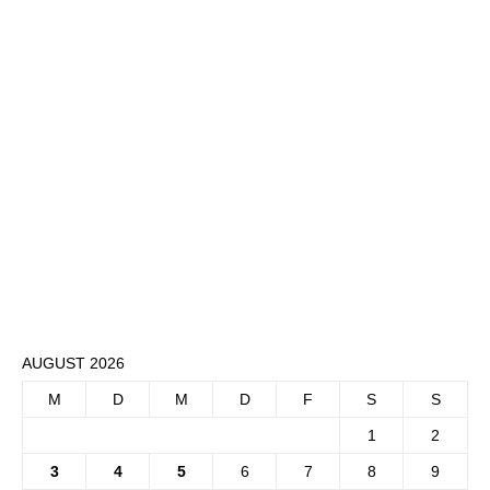
AUGUST 2026
M
D
M
D
F
S
S
1
2
3
4
5
6
7
8
9