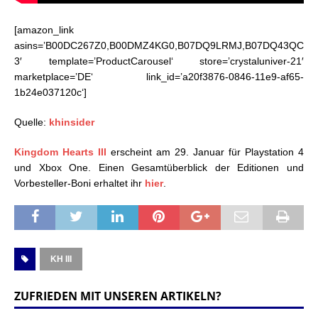
[amazon_link
asins=’B00DC267Z0,B00DMZ4KG0,B07DQ9LRMJ,B07DQ43QC
3′ template=’ProductCarousel‘ store=’crystaluniver-21′
marketplace=’DE‘ link_id=’a20f3876-0846-11e9-af65-
1b24e037120c‘]
Quelle:
khinsider
Kingdom Hearts III
erscheint am 29. Januar für Playstation 4
und Xbox One. Einen Gesamtüberblick der Editionen und
Vorbesteller-Boni erhaltet ihr
hier
.
KH III
ZUFRIEDEN MIT UNSEREN ARTIKELN?