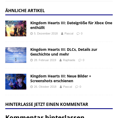
ÄHNLICHE ARTIKEL
Kingdom Hearts III: Dateigröße für Xbox One
enthüllt
5. Dezember 2018
Pascal
0
Kingdom Hearts III: DLCs, Details zur
Geschichte und mehr
28. Februar 2019
Raphaela
0
Kingdom Hearts III: Neue Bilder +
Screenshots erschienen
26. Oktober 2018
Pascal
0
HINTERLASSE JETZT EINEN KOMMENTAR
Kommentar hinterlassen