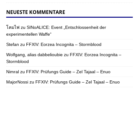
NEUESTE KOMMENTARE
โคมไฟ
zu
SINoALICE: Event „Entschlossenheit der
experimentellen Waffe“
Stefan
zu
FFXIV: Eorzea Incognita – Stormblood
Wolfgang, alias dabbelioubie
zu
FFXIV: Eorzea Incognita –
Stormblood
Nimral
zu
FFXIV: Prüfungs Guide – Zel Tajaal – Enuo
MajorNossi
zu
FFXIV: Prüfungs Guide – Zel Tajaal – Enuo