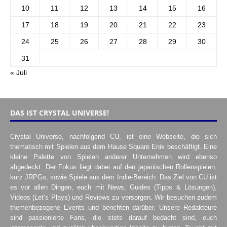
10
11
12
13
14
15
16
17
18
19
20
21
22
23
24
25
26
27
28
29
30
31
« Juli
DAS IST CRYSTAL UNIVERSE!
Crystal Universe, nachfolgend CU, ist eine Webseite, die sich
thematisch mit Spielen aus dem Hause Square Enix beschäftigt. Eine
kleine Palette von Spielen anderer Unternehmen wird ebenso
abgedeckt. Der Fokus liegt dabei auf den japanischen Rollenspielen,
kurz JRPGs, sowie Spiele aus dem Indie-Bereich. Das Ziel von CU ist
es vor allen Dingen, euch mit News, Guides (Tipps & Lösungen),
Videos (Let’s Plays) und Reviews zu versorgen. Wir besuchen zudem
themenbezogene Events und berichten darüber. Unsere Redakteure
sind passionierte Fans, die stets darauf bedacht sind, euch