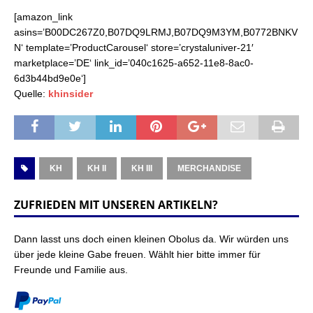
[amazon_link
asins=’B00DC267Z0,B07DQ9LRMJ,B07DQ9M3YM,B0772BNKV
N‘ template=’ProductCarousel‘ store=’crystaluniver-21′
marketplace=’DE‘ link_id=’040c1625-a652-11e8-8ac0-
6d3b44bd9e0e‘]
Quelle:
khinsider
KH
KH II
KH III
MERCHANDISE
ZUFRIEDEN MIT UNSEREN ARTIKELN?
Dann lasst uns doch einen kleinen Obolus da. Wir würden uns
über jede kleine Gabe freuen. Wählt hier bitte immer für
Freunde und Familie aus.