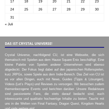
17
18
19
20
21
22
23
24
25
26
27
28
29
30
31
« Juli
DAS IST CRYSTAL UNIVERSE!
Crystal Universe, nachfolgend CU, ist eine Webseite, die sich
thematisch mit Spielen aus dem Hause Square Enix beschäftigt. Eine
kleine Palette von Spielen anderer Unternehmen wird ebenso
abgedeckt. Der Fokus liegt dabei auf den japanischen Rollenspielen,
kurz JRPGs, sowie Spiele aus dem Indie-Bereich. Das Ziel von CU ist
es vor allen Dingen, euch mit News, Guides (Tipps & Lösungen),
Videos (Let’s Plays) und Reviews zu versorgen. Wir besuchen zudem
themenbezogene Events und berichten darüber. Unsere Redakteure
sind passionierte Fans, die stets darauf bedacht sind, euch
interessante und qualitativ hochwertige Inhalte zu bieten. Taucht mit
uns in die Welten von Final Fantasy, Dragon Quest, Kingdom Hearts
und viele weitere ein!