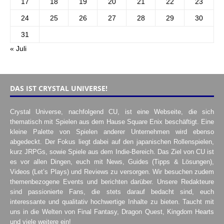
17
18
19
20
21
22
23
24
25
26
27
28
29
30
31
« Juli
DAS IST CRYSTAL UNIVERSE!
Crystal Universe, nachfolgend CU, ist eine Webseite, die sich
thematisch mit Spielen aus dem Hause Square Enix beschäftigt. Eine
kleine Palette von Spielen anderer Unternehmen wird ebenso
abgedeckt. Der Fokus liegt dabei auf den japanischen Rollenspielen,
kurz JRPGs, sowie Spiele aus dem Indie-Bereich. Das Ziel von CU ist
es vor allen Dingen, euch mit News, Guides (Tipps & Lösungen),
Videos (Let’s Plays) und Reviews zu versorgen. Wir besuchen zudem
themenbezogene Events und berichten darüber. Unsere Redakteure
sind passionierte Fans, die stets darauf bedacht sind, euch
interessante und qualitativ hochwertige Inhalte zu bieten. Taucht mit
uns in die Welten von Final Fantasy, Dragon Quest, Kingdom Hearts
und viele weitere ein!