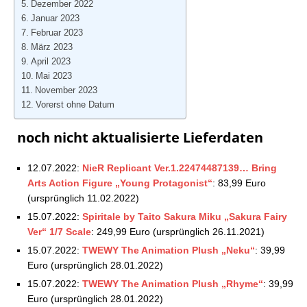
Dezember 2022
31.12.2022
KH SERIES Plush „KH III Axel“
Januar 2023
Square Enix Store: Aktuelle Vorbestellungen –
Februar 2023
19.02.2023
KH SERIES Plush „KH III Roxas“
März 2023
Square Enix Store: Aktuelle Vorbestellungen –
April 2023
17.06.2023
Mai 2023
KH SERIES Plush „KH III Xion“
Square Enix Store: Aktuelle Vorbestellungen –
November 2023
01.07.2023
Vorerst ohne Datum
Square Enix Store: Aktuelle Vorbestellungen –
TWEWY The Animation Plush „Joshua“
29.08.2023
noch nicht aktualisierte Lieferdaten
Square Enix Store: Aktuelle Vorbestellungen –
TWEWY The Animation BA Action Figure
30.09.2023
„Neku Sakuraba“
12.07.2022:
NieR Replicant Ver.1.22474487139… Bring
Square Enix Store: Aktuelle Vorbestellungen –
Arts Action Figure „Young Protagonist“
: 83,99 Euro
29.10.2023
FFXIV Shoulder Massage Stick „Great
(ursprünglich 11.02.2022)
Serpent of Ronka“
15.07.2022:
Spiritale by Taito Sakura Miku „Sakura Fairy
Ver“ 1/7 Scale
: 249,99 Euro (ursprünglich 26.11.2021)
Dragon Quest Gaming Mouse Mad „B“
15.07.2022:
TWEWY The Animation Plush „Neku“
: 39,99
Euro (ursprünglich 28.01.2022)
Dragon Quest Gaming Mouse Mad „C“
15.07.2022:
TWEWY The Animation Plush „Rhyme“
: 39,99
Euro (ursprünglich 28.01.2022)