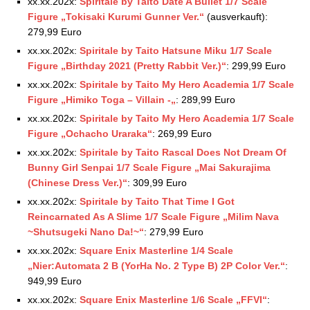
xx.xx.202x:
Spiritale by Taito Date A Bullet 1/7 Scale
Figure „Tokisaki Kurumi Gunner Ver.“
(ausverkauft):
279,99 Euro
xx.xx.202x:
Spiritale by Taito Hatsune Miku 1/7 Scale
Figure „Birthday 2021 (Pretty Rabbit Ver.)“
: 299,99 Euro
xx.xx.202x:
Spiritale by Taito My Hero Academia 1/7 Scale
Figure „Himiko Toga – Villain -„
: 289,99 Euro
xx.xx.202x:
Spiritale by Taito My Hero Academia 1/7 Scale
Figure „Ochacho Uraraka“
: 269,99 Euro
xx.xx.202x:
Spiritale by Taito Rascal Does Not Dream Of
Bunny Girl Senpai 1/7 Scale Figure „Mai Sakurajima
(Chinese Dress Ver.)“
: 309,99 Euro
xx.xx.202x:
Spiritale by Taito That Time I Got
Reincarnated As A Slime 1/7 Scale Figure „Milim Nava
~Shutsugeki Nano Da!~“
: 279,99 Euro
xx.xx.202x:
Square Enix Masterline 1/4 Scale
„Nier:Automata 2 B (YorHa No. 2 Type B) 2P Color Ver.“
:
949,99 Euro
xx.xx.202x:
Square Enix Masterline 1/6 Scale „FFVI“
: