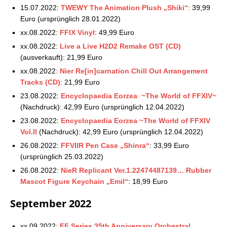
FFVIIR ID Case „Shinra“
15.07.2022:
TWEWY The Animation Plush „Shiki“
: 39,99
Euro (ursprünglich 28.01.2022)
FFVIIR Keyring „Shinra“
xx.08.2022:
FFIX Vinyl
: 49,99 Euro
xx.08.2022:
Live a Live H2D2 Remake OST (CD)
KH Mouse Pad
(ausverkauft): 21,99 Euro
xx.08.2022:
Nier Re[in]carnation Chill Out Arrangement
Tracks (CD)
: 21,99 Euro
23.08.2022:
Encyclopaedia Eorzea ~The World of FFXIV~
(Nachdruck): 42,99 Euro (ursprünglich 12.04.2022)
23.08.2022:
Encyclopaedia Eorzea ~The World of FFXIV
Vol.II
(Nachdruck): 42,99 Euro (ursprünglich 12.04.2022)
26.08.2022:
FFVIIR Pen Case „Shinra“
: 33,99 Euro
(ursprünglich 25.03.2022)
26.08.2022:
NieR Replicant Ver.1.22474487139… Rubber
Mascot Figure Keychain „Emil“
: 18,99 Euro
September 2022
xx.09.2022:
FF Series 35th Anniversary Orchestral