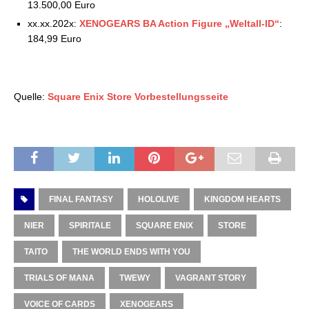
13.500,00 Euro
xx.xx.202x:
XENOGEARS BA Action Figure „Weltall-ID“
:
184,99 Euro
Quelle:
Square Enix Store Vorbestellungsseite
FINAL FANTASY
HOLOLIVE
KINGDOM HEARTS
NIER
SPIRITALE
SQUARE ENIX
STORE
TAITO
THE WORLD ENDS WITH YOU
TRIALS OF MANA
TWEWY
VAGRANT STORY
VOICE OF CARDS
XENOGEARS