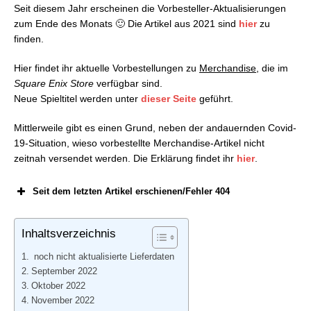
Seit diesem Jahr erscheinen die Vorbesteller-Aktualisierungen
28.02.2022
zum Ende des Monats 🙂 Die Artikel aus 2021 sind
hier
zu
Square Enix Store: Aktuelle Vorbestellungen –
finden.
31.03.2022
Square Enix Store: Aktuelle Vorbestellungen –
Hier findet ihr aktuelle Vorbestellungen zu
Merchandise
, die im
30.04.2022
Square Enix Store
verfügbar sind.
Square Enix Store: Aktuelle Vorbestellungen –
Neue Spieltitel werden unter
dieser Seite
geführt.
31.05.2022
Square Enix Store: Aktuelle Vorbestellungen –
Mittlerweile gibt es einen Grund, neben der andauernden Covid-
30.06.2022
19-Situation, wieso vorbestellte Merchandise-Artikel nicht
Square Enix Store: Aktuelle Vorbestellungen –
zeitnah versendet werden. Die Erklärung findet ihr
hier
.
03.08.2022
Square Enix Store: Aktuelle Vorbestellungen –
Seit dem letzten Artikel erschienen/Fehler 404
31.08.2022
Square Enix Store: Aktuelle Vorbestellungen –
30.09.2022
Inhaltsverzeichnis
FFXIV Vinyl LP Collection Wave 2
Square Enix Store: Aktuelle Vorbestellungen –
31.10.2022
noch nicht aktualisierte Lieferdaten
September 2022
Square Enix Store: Aktuelle Vorbestellungen –
NieR Replicant Ver. 1.22474487139…
Oktober 2022
03.12.2022
Statuette „Adult Protagonist“
November 2022
Square Enix Store: Aktuelle Vorbestellungen –