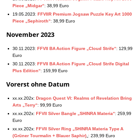
Piece „Midgar“
: 38,99 Euro
19.05.2023:
FFVIIR Premium Jogsaw Puzzle Key Art 1000
Piece „Sephiroth“
: 38,99 Euro
November 2023
30.11.2023:
FFVII BA Action Figure „Cloud Strife“
: 129,99
Euro
30.11.2023:
FFVII BA Action Figure „Cloud Strife Digital
Plus Edition“
: 159,99 Euro
Vorerst ohne Datum
xx.xx.202x:
Dragon Quest VI: Realms of Revelation Bring
Arts „Terry“
: 99,99 Euro
xx.xx.202x:
FFVII Silver Bangle „SHINRA Materia“
: 259,99
Euro
xx.xx.202x:
FFVII Silver Ring „SHINRA Materia Type A
(Grüner Tourmalin + Blauer Saphir)
„: 239,99 Euro