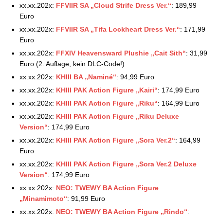
xx.xx.202x:
FFVIIR SA „Cloud Strife Dress Ver.“
: 189,99
Euro
xx.xx.202x:
FFVIIR SA „Tifa Lockheart Dress Ver.“
: 171,99
Euro
xx.xx.202x:
FFXIV Heavensward Plushie „Cait Sith“
: 31,99
Euro (2. Auflage, kein DLC-Code!)
xx.xx.202x:
KHIII BA „Naminé“
: 94,99 Euro
xx.xx.202x:
KHIII PAK Action Figure „Kairi“
: 174,99 Euro
xx.xx.202x:
KHIII PAK Action Figure „Riku“
: 164,99 Euro
xx.xx.202x:
KHIII PAK Action Figure „Riku Deluxe
Version“
: 174,99 Euro
xx.xx.202x:
KHIII PAK Action Figure „Sora Ver.2“
: 164,99
Euro
xx.xx.202x:
KHIII PAK Action Figure „Sora Ver.2 Deluxe
Version“
: 174,99 Euro
xx.xx.202x:
NEO: TWEWY BA Action Figure
„Minamimoto“
: 91,99 Euro
xx.xx.202x:
NEO: TWEWY BA Action Figure „Rindo“
: