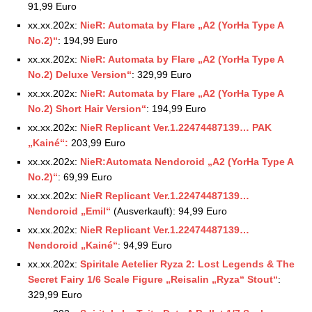
91,99 Euro
xx.xx.202x:
NieR: Automata by Flare „A2 (YorHa Type A
No.2)“
: 194,99 Euro
xx.xx.202x:
NieR: Automata by Flare „A2 (YorHa Type A
No.2) Deluxe Version“
: 329,99 Euro
xx.xx.202x:
NieR: Automata by Flare „A2 (YorHa Type A
No.2) Short Hair Version“
: 194,99 Euro
xx.xx.202x:
NieR Replicant Ver.1.22474487139… PAK
„Kainé“:
203,99 Euro
xx.xx.202x:
NieR:Automata Nendoroid „A2 (YorHa Type A
No.2)“
: 69,99 Euro
xx.xx.202x:
NieR Replicant Ver.1.22474487139…
Nendoroid „Emil“
(Ausverkauft): 94,99 Euro
xx.xx.202x:
NieR Replicant Ver.1.22474487139…
Nendoroid „Kainé“
: 94,99 Euro
xx.xx.202x:
Spiritale Aetelier Ryza 2: Lost Legends & The
Secret Fairy 1/6 Scale Figure „Reisalin „Ryza“ Stout“
:
329,99 Euro