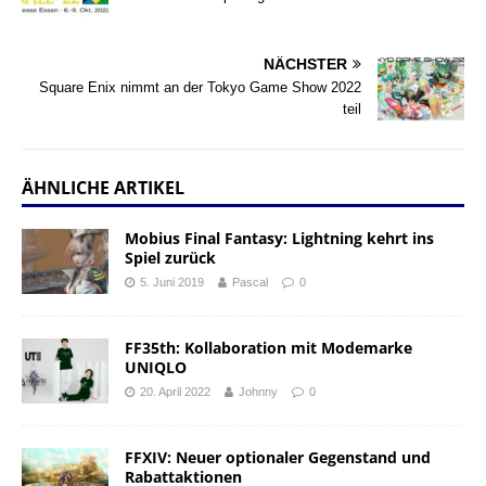
NÄCHSTER
Square Enix nimmt an der Tokyo Game Show 2022
teil
ÄHNLICHE ARTIKEL
Mobius Final Fantasy: Lightning kehrt ins
Spiel zurück
5. Juni 2019
Pascal
0
FF35th: Kollaboration mit Modemarke
UNIQLO
20. April 2022
Johnny
0
FFXIV: Neuer optionaler Gegenstand und
Rabattaktionen