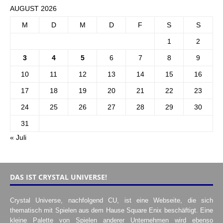
AUGUST 2026
M
D
M
D
F
S
S
1
2
3
4
5
6
7
8
9
10
11
12
13
14
15
16
17
18
19
20
21
22
23
24
25
26
27
28
29
30
31
« Juli
DAS IST CRYSTAL UNIVERSE!
Crystal Universe, nachfolgend CU, ist eine Webseite, die sich
thematisch mit Spielen aus dem Hause Square Enix beschäftigt. Eine
kleine Palette von Spielen anderer Unternehmen wird ebenso