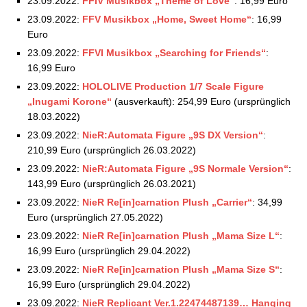
23.09.2022:
FFIV
Musikbox
„Theme of Love“
: 16,99 Euro
23.09.2022:
FFV
Musikbox
„Home, Sweet Home“
: 16,99
Euro
23.09.2022:
FFVI
Musikbox
„Searching for Friends“
:
16,99 Euro
23.09.2022:
HOLOLIVE Production 1/7 Scale Figure
„Inugami Korone“
(ausverkauft): 254,99 Euro (ursprünglich
18.03.2022)
23.09.2022:
NieR:Automata Figure „9S DX Version“
:
210,99 Euro (ursprünglich 26.03.2022)
23.09.2022:
NieR:Automata Figure „9S Normale Version“
:
143,99 Euro (ursprünglich 26.03.2021)
23.09.2022:
NieR Re[in]carnation Plush „Carrier“
: 34,99
Euro (ursprünglich 27.05.2022)
23.09.2022:
NieR Re[in]carnation Plush „Mama Size L“
:
16,99 Euro (ursprünglich 29.04.2022)
23.09.2022:
NieR Re[in]carnation Plush „Mama Size S“
:
16,99 Euro (ursprünglich 29.04.2022)
23.09.2022:
NieR Replicant Ver.1.22474487139… Hanging