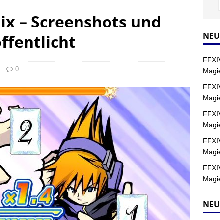
ix – Screenshots und
s nördliche Kreszentia – Fork-Turm: Magie – Boss 2: Schwerttänzer
NEU
öffentlicht
Y
FFXIV
s nördliche Kreszentia – Fork-Turm: Magie – Boss 4: Index (Normal)
0
Magie
FFXIV
Magi
as nördliche Kreszentia – Fork-Turm: Magie – Uhrwerk
FINAL
FFXIV
Magie
FFXIV
Magie
FFXIV
Magie
NEU