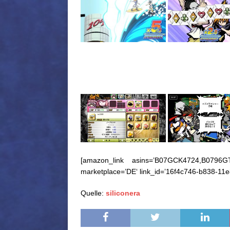
[amazon_link asins=’B07GCK4724,B0796GTP6
marketplace=’DE‘ link_id=’16f4c746-b838-11
Quelle:
siliconera