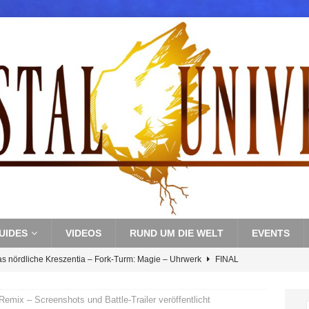
UIDES
VIDEOS
RUND UM DIE WELT
EVENTS
s nördliche Kreszentia – Fork-Turm: Magie – Boss 3: Nekrophobia
Y
mix – Screenshots und Battle-Trailer veröffentlicht
s nördliche Kreszentia – Fork-Turm: Magie – Hallen II
FINAL