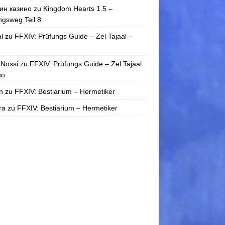
ин казино
zu
Kingdom Hearts 1.5 –
gsweg Teil 8
l
zu
FFXIV: Prüfungs Guide – Zel Tajaal –
rNossi
zu
FFXIV: Prüfungs Guide – Zel Tajaal
uo
n
zu
FFXIV: Bestiarium – Hermetiker
ra
zu
FFXIV: Bestiarium – Hermetiker