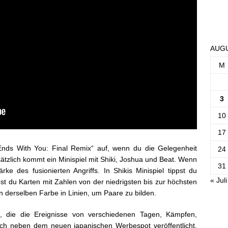
AUGU
M
3
10
17
Ends With You: Final Remix“ auf, wenn du die Gelegenheit
24
usätzlich kommt ein Minispiel mit Shiki, Joshua und Beat. Wenn
31
rke des fusionierten Angriffs. In Shikis Minispiel tippst du
« Juli
t du Karten mit Zahlen von der niedrigsten bis zur höchsten
n derselben Farbe in Linien, um Paare zu bilden.
, die die Ereignisse von verschiedenen Tagen, Kämpfen,
ch neben dem neuen japanischen Werbespot veröffentlicht.