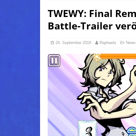
TWEWY: Final Rem
FANTASY
[ 5. August 2026 ]
FFXIV: Da
Battle-Trailer ver
(Normal)
FINAL FANTAS
[ 5. August 2026 ]
FFXIV: Da
26. September 2018
Raphaela
News
FINAL FANTASY
[ 5. August 2026 ]
FFXIV: D
FANTASY