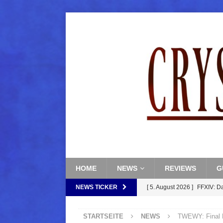
HOME
NEWS
REVIEWS
G
NEWS TICKER
[ 5. August 2026 ]
FFXIV: Da
(Normal)
FINAL FANTAS
STARTSEITE
NEWS
TWEWY: Final Re
[ 5. August 2026 ]
FFXIV: Da