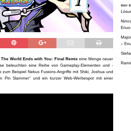
ван в
Lösun
Nimra
Enuo
Majo
– En
Stefa
t
The World Ends with You: Final Remix
eine Menge neuer
Rami
iese beleuchten eine Reihe von Gameplay-Elementen und -
e zum Beispiel Nekus Fusions-Angriffe mit Shiki, Joshua und
Tin Pin Slammer“ und ein kurzer Web-Werbespot mit einer