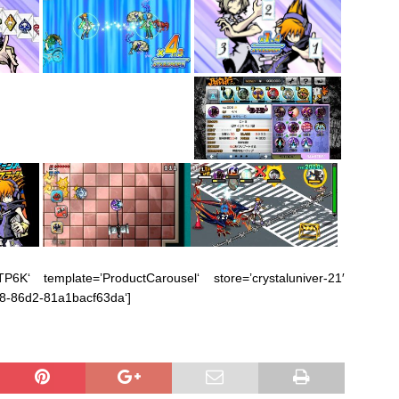
K‘ template=’ProductCarousel‘ store=’crystaluniver-21′
e8-86d2-81a1bacf63da‘]