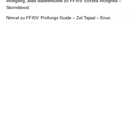
Wolfgang, alias dabbelioubie
zu
FFXIV: Eorzea Incognita –
Stormblood
Nimral
zu
FFXIV: Prüfungs Guide – Zel Tajaal – Enuo