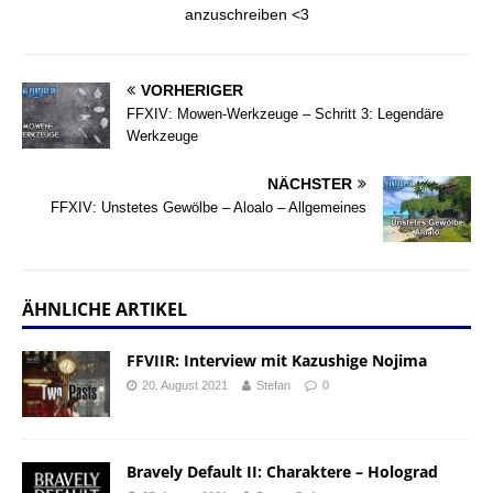
anzuschreiben <3
VORHERIGER
FFXIV: Mowen-Werkzeuge – Schritt 3: Legendäre
Werkzeuge
NÄCHSTER
FFXIV: Unstetes Gewölbe – Aloalo – Allgemeines
ÄHNLICHE ARTIKEL
FFVIIR: Interview mit Kazushige Nojima
20. August 2021
Stefan
0
Bravely Default II: Charaktere – Holograd