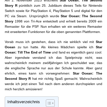
Am 2. November 2023 erscheint
Star Ocean: The Second
Story R
pünktlich zum 25. Jubiläum dieses Teils für Nintendo
Switch sowie für PlayStation 4, PlayStation 5 und digital für den
PC via Steam. Ursprünglich wurde
Star Ocean: The Second
Story
1998 von Tri-Ace entwickelt und erhielt bereits 2009 ein
Remaster für die PSP. Nun erhalten wir ein weiteres Remaster
mit erweiterten Funktionen für die oben genannten Plattformen.
Vorab muss ich gestehen, dass ich nie wirklich viel mit
Star
Ocean
zu tun hatte. Als kleines Mädchen spielte ich
Star
Ocean: Till The End of Time
und fand es eigentlich ganz cool.
Aber irgendwie verstand ich das Spielprinzip nicht, was
wahrscheinlich meinem zwölfjährigen Ich geschuldet war, das
die englische Sprache nur aus der Schule kannte. Aber ganz
ehrlich, eines kann ich vorwegnehmen:
Star Ocean: The
Second Story R
hat mir richtig Spaß gemacht. Wahrscheinlich
werde ich jetzt einen Teil nach dem anderen durchspielen und
mich herzlich amüsieren!
Inhaltsverzeichnis