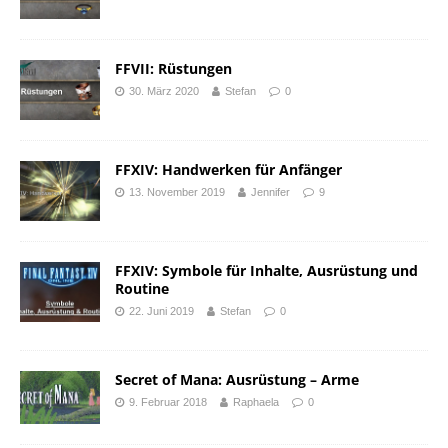
FFVII: Rüstungen
30. März 2020
Stefan
0
FFXIV: Handwerken für Anfänger
13. November 2019
Jennifer
9
FFXIV: Symbole für Inhalte, Ausrüstung und
Routine
22. Juni 2019
Stefan
0
Secret of Mana: Ausrüstung – Arme
9. Februar 2018
Raphaela
0