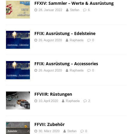
FFXIV: Sammler – Werte & Ausrüstung
28. Januar 2022
Stefan
6
FFIX: Ausrüstung – Edelsteine
26. August 2020
Raphaela
0
FFIX: Ausrüstung – Accessories
26. August 2020
Raphaela
0
FFVIIR: Rüstungen
10. April 2020
Raphaela
2
FFVII: Zubehör
30. März 2020
Stefan
0