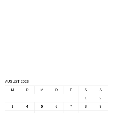
AUGUST 2026
M
D
M
D
F
S
S
1
2
3
4
5
6
7
8
9