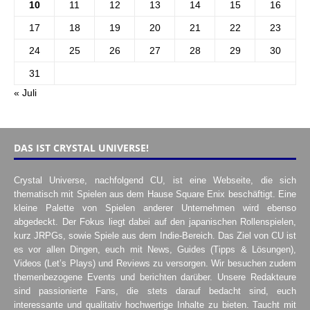
10
11
12
13
14
15
16
17
18
19
20
21
22
23
24
25
26
27
28
29
30
31
« Juli
DAS IST CRYSTAL UNIVERSE!
Crystal Universe, nachfolgend CU, ist eine Webseite, die sich
thematisch mit Spielen aus dem Hause Square Enix beschäftigt. Eine
kleine Palette von Spielen anderer Unternehmen wird ebenso
abgedeckt. Der Fokus liegt dabei auf den japanischen Rollenspielen,
kurz JRPGs, sowie Spiele aus dem Indie-Bereich. Das Ziel von CU ist
es vor allen Dingen, euch mit News, Guides (Tipps & Lösungen),
Videos (Let’s Plays) und Reviews zu versorgen. Wir besuchen zudem
themenbezogene Events und berichten darüber. Unsere Redakteure
sind passionierte Fans, die stets darauf bedacht sind, euch
interessante und qualitativ hochwertige Inhalte zu bieten. Taucht mit