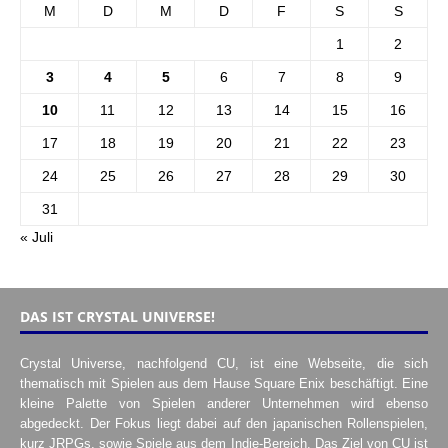
M
D
M
D
F
S
S
1
2
3
4
5
6
7
8
9
10
11
12
13
14
15
16
17
18
19
20
21
22
23
24
25
26
27
28
29
30
31
« Juli
DAS IST CRYSTAL UNIVERSE!
Crystal Universe, nachfolgend CU, ist eine Webseite, die sich
thematisch mit Spielen aus dem Hause Square Enix beschäftigt. Eine
kleine Palette von Spielen anderer Unternehmen wird ebenso
abgedeckt. Der Fokus liegt dabei auf den japanischen Rollenspielen,
kurz JRPGs, sowie Spiele aus dem Indie-Bereich. Das Ziel von CU ist