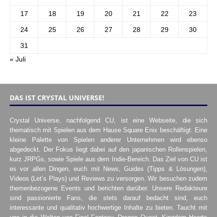
17
18
19
20
21
22
23
24
25
26
27
28
29
30
31
« Juli
DAS IST CRYSTAL UNIVERSE!
Crystal Universe, nachfolgend CU, ist eine Webseite, die sich
thematisch mit Spielen aus dem Hause Square Enix beschäftigt. Eine
kleine Palette von Spielen anderer Unternehmen wird ebenso
abgedeckt. Der Fokus liegt dabei auf den japanischen Rollenspielen,
kurz JRPGs, sowie Spiele aus dem Indie-Bereich. Das Ziel von CU ist
es vor allen Dingen, euch mit News, Guides (Tipps & Lösungen),
Videos (Let’s Plays) und Reviews zu versorgen. Wir besuchen zudem
themenbezogene Events und berichten darüber. Unsere Redakteure
sind passionierte Fans, die stets darauf bedacht sind, euch
interessante und qualitativ hochwertige Inhalte zu bieten. Taucht mit