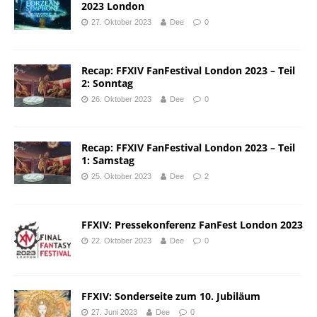
2023 London
27. Oktober 2023
Dee
0
Recap: FFXIV FanFestival London 2023 – Teil
2: Sonntag
26. Oktober 2023
Dee
0
Recap: FFXIV FanFestival London 2023 – Teil
1: Samstag
25. Oktober 2023
Dee
2
FFXIV: Pressekonferenz FanFest London 2023
22. Oktober 2023
Dee
0
FFXIV: Sonderseite zum 10. Jubiläum
27. Juni 2023
Dee
0