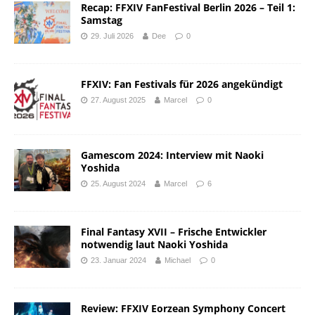
Recap: FFXIV FanFestival Berlin 2026 – Teil 1:
Samstag
29. Juli 2026
Dee
0
FFXIV: Fan Festivals für 2026 angekündigt
27. August 2025
Marcel
0
Gamescom 2024: Interview mit Naoki
Yoshida
25. August 2024
Marcel
6
Final Fantasy XVII – Frische Entwickler
notwendig laut Naoki Yoshida
23. Januar 2024
Michael
0
Review: FFXIV Eorzean Symphony Concert