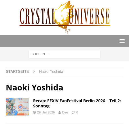
STARTSEITE
Naoki Yoshida
Naoki Yoshida
Recap: FFXIV FanFestival Berlin 2026 – Teil 2:
Sonntag
29. Juli 2026
Dee
0