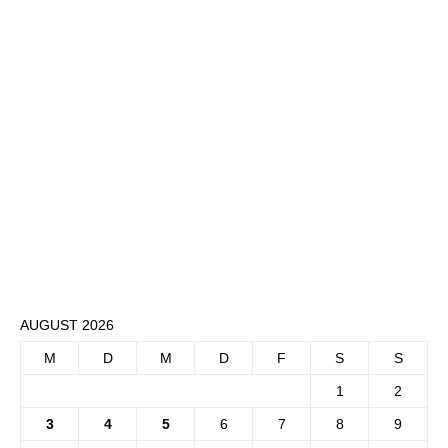
AUGUST 2026
M
D
M
D
F
S
S
1
2
3
4
5
6
7
8
9