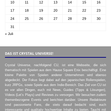
10
11
12
13
14
15
16
17
18
19
20
21
22
23
24
25
26
27
28
29
30
31
« Juli
DAS IST CRYSTAL UNIVERSE!
Crystal Universe, nachfolgend CU, ist eine Webseite, die sich
thematisch mit Spielen aus dem Hause Square Enix beschäftigt. Eine
kleine Palette von Spielen anderer Unternehmen wird ebenso
abgedeckt. Der Fokus liegt dabei auf den japanischen Rollenspielen,
kurz JRPGs, sowie Spiele aus dem Indie-Bereich. Das Ziel von CU ist
es vor allen Dingen, euch mit News, Guides (Tipps & Lösungen),
Videos (Let’s Plays) und Reviews zu versorgen. Wir besuchen zudem
themenbezogene Events und berichten darüber. Unsere Redakteure
sind passionierte Fans, die stets darauf bedacht sind, euch
interessante und qualitativ hochwertige Inhalte zu bieten. Taucht mit