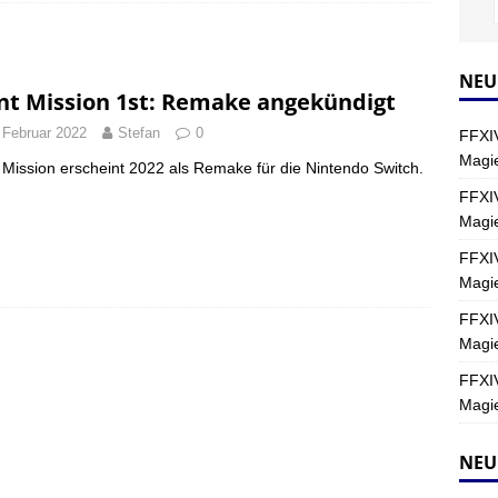
Y
s nördliche Kreszentia – Fork-Turm: Magie – Hallen II
FINAL
NEU
nt Mission 1st: Remake angekündigt
 Februar 2022
Stefan
0
FFXIV
s nördliche Kreszentia – Fork-Turm: Magie – Boss 2: Schwerttänzer
Magie
 Mission erscheint 2022 als Remake für die Nintendo Switch.
Y
FFXIV
Magi
s nördliche Kreszentia – Fork-Turm: Magie – Boss 4: Index (Normal)
FFXIV
Magie
FFXIV
Magie
FFXIV
Magie
NEU