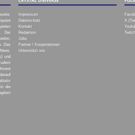
CRYSTAL UNIVERSE
FOLG
seite,
Impressum
Face
Square
Datenschutz
X (Twi
pielen
Kontakt
Youtu
. Der
Redaktion
Twitc
ielen,
Jobs
h. Das
Partner / Kooperationen
 News,
Unterstützt uns
s) und
zudem
Unsere
darauf
tativ
in die
ingdom