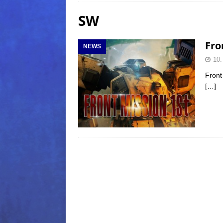
SW
(Normal)
FINAL FANTAS
[ 5. August 2026 ]
FFXIV: Da
Fro
NEWS
FANTASY
10.
[ 5. August 2026 ]
FFXIV: Da
Front
(Normal)
FINAL FANTAS
[…]
[ 5. August 2026 ]
FFXIV: Da
FINAL FANTASY