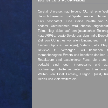
DAS IST CRYSTAL UNIVERSE!
Crystal Universe, nachfolgend CU, ist eine Web
die sich thematisch mit Spielen aus dem Hause 
Enix beschäftigt. Eine kleine Palette von S
anderer Unternehmen wird ebenso abgedeckt
Fokus liegt dabei auf den japanischen Rollensp
kurz JRPGs, sowie Spiele aus dem Indie-Bereic
Ziel von CU ist es vor allen Dingen, euch mit
Guides (Tipps & Lösungen), Videos (Let’s Play
Reviews zu versorgen. Wir besuchen 
themenbezogene Events und berichten darüber. 
Redakteure sind passionierte Fans, die stets 
bedacht sind, euch interessante und quali
hochwertige Inhalte zu bieten. Taucht mit uns 
Welten von Final Fantasy, Dragon Quest, K
Hearts und viele weitere ein!