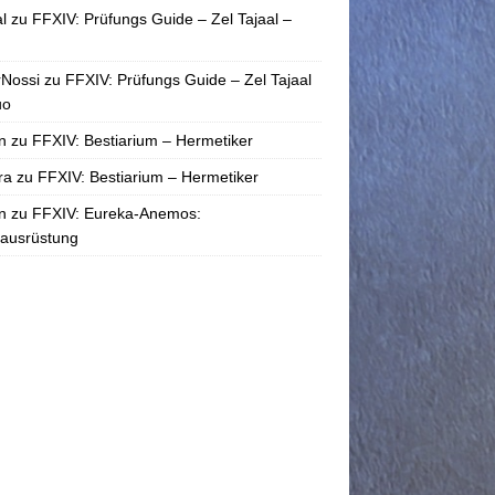
l
zu
FFXIV: Prüfungs Guide – Zel Tajaal –
rNossi
zu
FFXIV: Prüfungs Guide – Zel Tajaal
uo
n
zu
FFXIV: Bestiarium – Hermetiker
ra
zu
FFXIV: Bestiarium – Hermetiker
n
zu
FFXIV: Eureka-Anemos:
tausrüstung