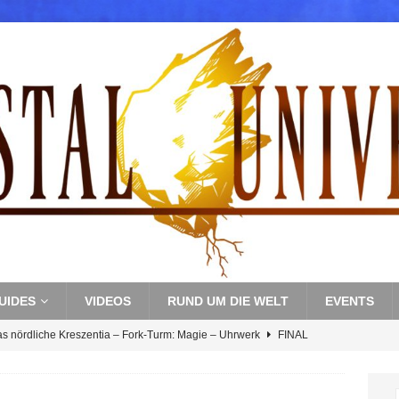
UIDES
VIDEOS
RUND UM DIE WELT
EVENTS
as nördliche Kreszentia – Fork-Turm: Magie – Uhrwerk
FINAL
s nördliche Kreszentia – Fork-Turm: Magie – Boss 3: Nekrophobia