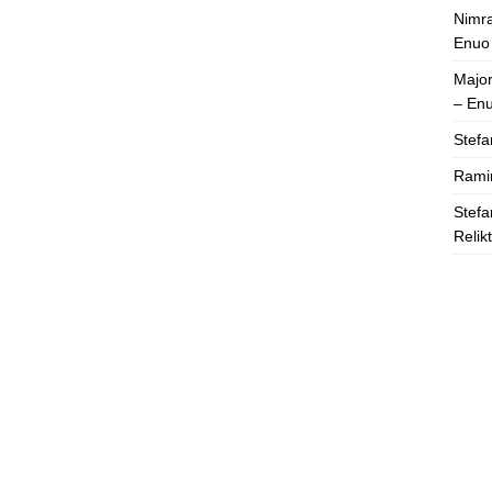
Nimra
Enuo
Majo
– En
Stefa
Rami
Stefa
Relik