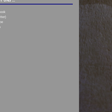
T UNS …
book
tter)
be
h