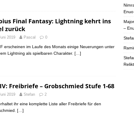
Nimra
Enuo
ius Final Fantasy: Lightning kehrt ins
Majo
el zurück
– En
Juni 2019
Pascal
0
Stefa
F erscheinen im Laufe des Monats einige Neuerungen unter
Rami
em Lightning als spielbaren Charakter.
[…]
Stefa
Relik
IV: Freibriefe – Grobschmied Stufe 1-68
Juni 2019
Stefan
2
rhaltet ihr eine komplette Liste aller Freibriefe für den
schmied.
[…]