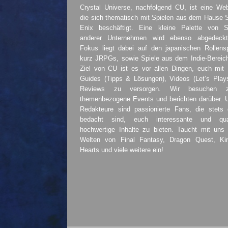
Crystal Universe, nachfolgend CU, ist eine Web
die sich thematisch mit Spielen aus dem Hause 
Enix beschäftigt. Eine kleine Palette von S
anderer Unternehmen wird ebenso abgedeckt
Fokus liegt dabei auf den japanischen Rollensp
kurz JRPGs, sowie Spiele aus dem Indie-Bereic
Ziel von CU ist es vor allen Dingen, euch mit
Guides (Tipps & Lösungen), Videos (Let’s Play
Reviews zu versorgen. Wir besuchen 
themenbezogene Events und berichten darüber. 
Redakteure sind passionierte Fans, die stets 
bedacht sind, euch interessante und quali
hochwertige Inhalte zu bieten. Taucht mit uns 
Welten von Final Fantasy, Dragon Quest, K
Hearts und viele weitere ein!