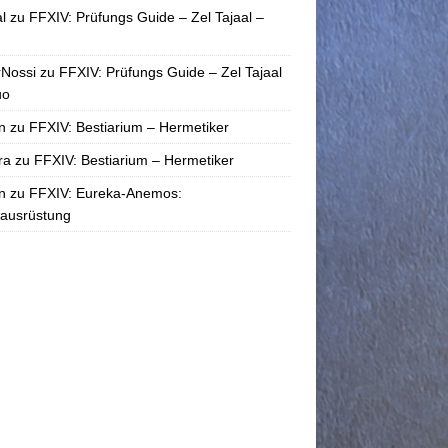
l
zu
FFXIV: Prüfungs Guide – Zel Tajaal –
rNossi
zu
FFXIV: Prüfungs Guide – Zel Tajaal
uo
n
zu
FFXIV: Bestiarium – Hermetiker
ra
zu
FFXIV: Bestiarium – Hermetiker
n
zu
FFXIV: Eureka-Anemos:
tausrüstung