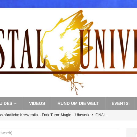
UIDES
VIDEOS
RUND UM DIE WELT
EVENTS
as nördliche Kreszentia – Fork-Turm: Magie – Uhrwerk
FINAL
ttwoch)
s nördliche Kreszentia – Fork-Turm: Magie – Boss 3: Nekrophobia