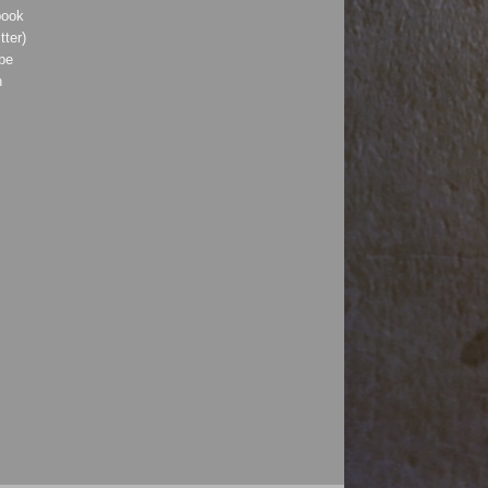
book
tter)
be
h