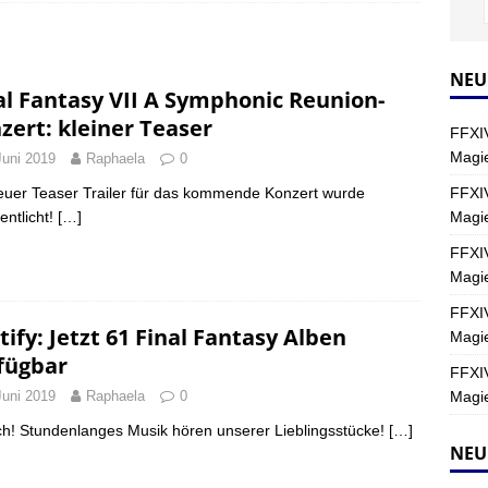
Y
s nördliche Kreszentia – Fork-Turm: Magie – Hallen II
FINAL
NEU
al Fantasy VII A Symphonic Reunion-
zert: kleiner Teaser
FFXIV
s nördliche Kreszentia – Fork-Turm: Magie – Boss 2: Schwerttänzer
Magie
Juni 2019
Raphaela
0
Y
FFXIV
euer Teaser Trailer für das kommende Konzert wurde
Magi
entlicht!
[…]
s nördliche Kreszentia – Fork-Turm: Magie – Boss 4: Index (Normal)
FFXIV
Magie
FFXIV
tify: Jetzt 61 Final Fantasy Alben
Magie
fügbar
FFXIV
Magie
Juni 2019
Raphaela
0
ch! Stundenlanges Musik hören unserer Lieblingsstücke!
[…]
NEU