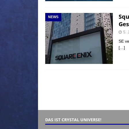
Squ
NEWS
Ges
5. 
SE ve
[…]
DAS IST CRYSTAL UNIVERSE!