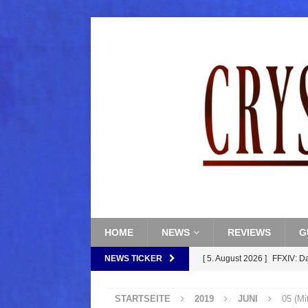
HOME
NEWS
REVIEWS
G
NEWS TICKER
[ 5. August 2026 ]
FFXIV: D
FANTASY
STARTSEITE
2019
JUNI
05 (Mi
[ 5. August 2026 ]
FFXIV: Da