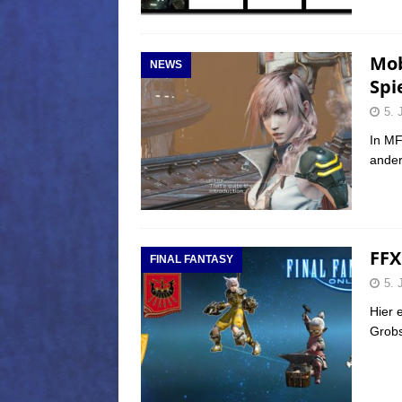
Mob
NEWS
Spi
5. 
In MF
ander
FFX
FINAL FANTASY
5. 
Hier e
Grob