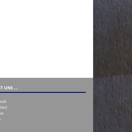
T UNS …
book
tter)
be
h