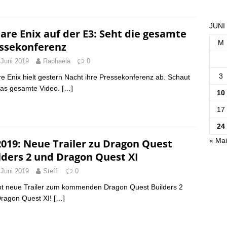
JUNI
are Enix auf der E3: Seht die gesamte
M
ssekonferenz
 Juni 2019
Raphaela
0
3
e Enix hielt gestern Nacht ihre Pressekonferenz ab. Schaut
das gesamte Video.
[…]
10
17
24
« Mai
2019: Neue Trailer zu Dragon Quest
lders 2 und Dragon Quest XI
 Juni 2019
Steffi
0
bt neue Trailer zum kommenden Dragon Quest Builders 2
ragon Quest XI!
[…]