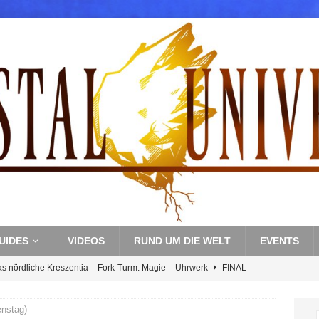
UIDES
VIDEOS
RUND UM DIE WELT
EVENTS
as nördliche Kreszentia – Fork-Turm: Magie – Uhrwerk
FINAL
enstag)
s nördliche Kreszentia – Fork-Turm: Magie – Boss 3: Nekrophobia