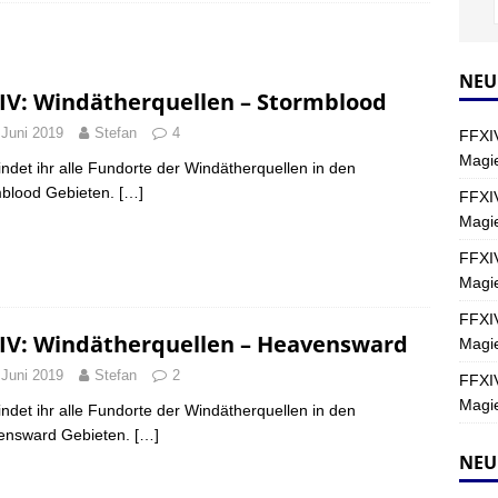
Y
s nördliche Kreszentia – Fork-Turm: Magie – Hallen II
FINAL
NEU
IV: Windätherquellen – Stormblood
 Juni 2019
Stefan
4
FFXIV
s nördliche Kreszentia – Fork-Turm: Magie – Boss 2: Schwerttänzer
Magie
findet ihr alle Fundorte der Windätherquellen in den
Y
blood Gebieten.
[…]
FFXIV
Magi
s nördliche Kreszentia – Fork-Turm: Magie – Boss 4: Index (Normal)
FFXIV
Magie
FFXIV
IV: Windätherquellen – Heavensward
Magie
 Juni 2019
Stefan
2
FFXIV
Magie
findet ihr alle Fundorte der Windätherquellen in den
ensward Gebieten.
[…]
NEU