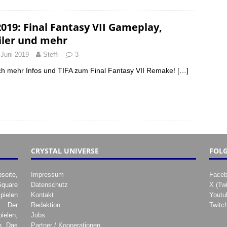
2019: Final Fantasy VII Gameplay,
iler und mehr
 Juni 2019
Steffi
3
ch mehr Infos und TIFA zum Final Fantasy VII Remake!
[…]
CRYSTAL UNIVERSE
FOLG
seite,
Impressum
Face
Square
Datenschutz
X (Twi
pielen
Kontakt
Youtu
. Der
Redaktion
Twitc
ielen,
Jobs
h. Das
Partner / Kooperationen