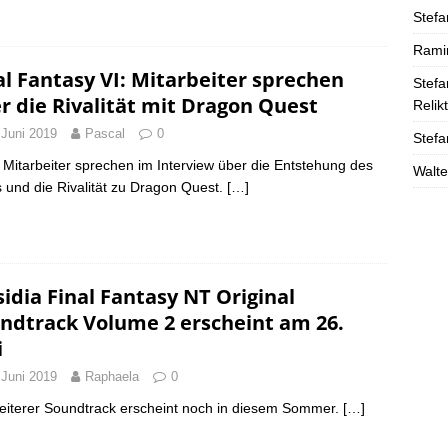
Stefa
Rami
al Fantasy VI: Mitarbeiter sprechen
Stefa
r die Rivalität mit Dragon Quest
Relik
 Juni 2019
Pascal
0
Stefa
 Mitarbeiter sprechen im Interview über die Entstehung des
Walte
s und die Rivalität zu Dragon Quest.
[…]
sidia Final Fantasy NT Original
ndtrack Volume 2 erscheint am 26.
i
 Juni 2019
Raphaela
0
eiterer Soundtrack erscheint noch in diesem Sommer.
[…]