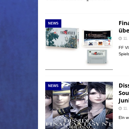
Fin
NEWS
übe
11.
FF VI
Spiel
Dis
NEWS
Sou
Jun
11.
EIn w