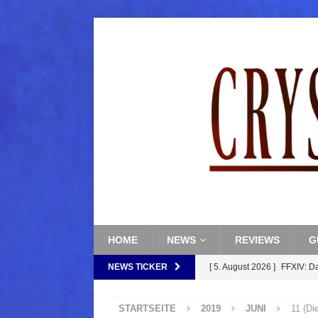
HOME
NEWS
REVIEWS
G
NEWS TICKER
[ 5. August 2026 ]
FFXIV: D
FANTASY
STARTSEITE
2019
JUNI
11 (Di
[ 5. August 2026 ]
FFXIV: Da