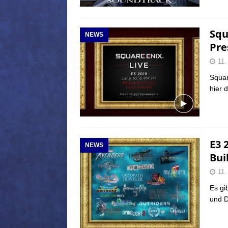
Squ
NEWS
Pre
11.
Squar
hier 
E3 
NEWS
Bui
11.
Es gi
und D