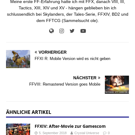
Meine erste FF-Erfahrung hatte ich mit FFX, danach VIII, III,
Tactics, XIII, XIV und XV - hängen geblieben bin ich
schlussendlich bei Skylanders, der Tales-Serie, FFXIV, BD2 und
dem FFTCG (Sammelsucht ole).
VORHERIGER
FFXI R: Mobile Version wird es nicht geben
NÄCHSTER
FFVIII: Remastered Version goes Mobile
ÄHNLICHE ARTIKEL
FFXIV: After-Movie zur Gamescom
5. September 2018
Crystal Universe
0