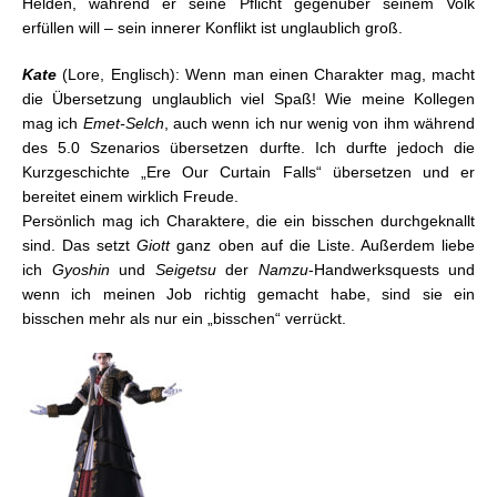
Helden, während er seine Pflicht gegenüber seinem Volk
erfüllen will – sein innerer Konflikt ist unglaublich groß.
Kate
(Lore, Englisch): Wenn man einen Charakter mag, macht
die Übersetzung unglaublich viel Spaß! Wie meine Kollegen
mag ich
Emet-Selch
, auch wenn ich nur wenig von ihm während
des 5.0 Szenarios übersetzen durfte. Ich durfte jedoch die
Kurzgeschichte „Ere Our Curtain Falls“ übersetzen und er
bereitet einem wirklich Freude.
Persönlich mag ich Charaktere, die ein bisschen durchgeknallt
sind. Das setzt
Giott
ganz oben auf die Liste. Außerdem liebe
ich
Gyoshin
und
Seigetsu
der
Namzu
-Handwerksquests und
wenn ich meinen Job richtig gemacht habe, sind sie ein
bisschen mehr als nur ein „bisschen“ verrückt.