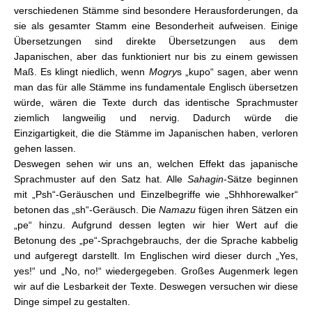
verschiedenen Stämme sind besondere Herausforderungen, da
sie als gesamter Stamm eine Besonderheit aufweisen. Einige
Übersetzungen sind direkte Übersetzungen aus dem
Japanischen, aber das funktioniert nur bis zu einem gewissen
Maß. Es klingt niedlich, wenn
Mogry
s „kupo“ sagen, aber wenn
man das für alle Stämme ins fundamentale Englisch übersetzen
würde, wären die Texte durch das identische Sprachmuster
ziemlich langweilig und nervig. Dadurch würde die
Einzigartigkeit, die die Stämme im Japanischen haben, verloren
gehen lassen.
Deswegen sehen wir uns an, welchen Effekt das japanische
Sprachmuster auf den Satz hat. Alle
Sahagin
-Sätze beginnen
mit „Psh“-Geräuschen und Einzelbegriffe wie „Shhhorewalker“
betonen das „sh“-Geräusch. Die
Namazu
fügen ihren Sätzen ein
„pe“ hinzu. Aufgrund dessen legten wir hier Wert auf die
Betonung des „pe“-Sprachgebrauchs, der die Sprache kabbelig
und aufgeregt darstellt. Im Englischen wird dieser durch „Yes,
yes!“ und „No, no!“ wiedergegeben. Großes Augenmerk legen
wir auf die Lesbarkeit der Texte. Deswegen versuchen wir diese
Dinge simpel zu gestalten.