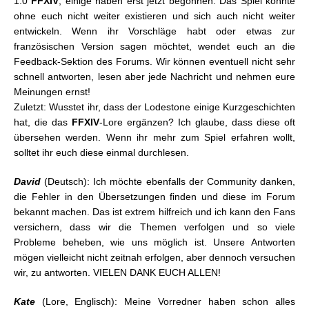
1.0
FFXIV
, einige haben erst jetzt begonnen. Das Spiel könnte
ohne euch nicht weiter existieren und sich auch nicht weiter
entwickeln. Wenn ihr Vorschläge habt oder etwas zur
französischen Version sagen möchtet, wendet euch an die
Feedback-Sektion des Forums. Wir können eventuell nicht sehr
schnell antworten, lesen aber jede Nachricht und nehmen eure
Meinungen ernst!
Zuletzt: Wusstet ihr, dass der Lodestone einige Kurzgeschichten
hat, die das
FFXIV
-Lore ergänzen? Ich glaube, dass diese oft
übersehen werden. Wenn ihr mehr zum Spiel erfahren wollt,
solltet ihr euch diese einmal durchlesen.
David
(Deutsch): Ich möchte ebenfalls der Community danken,
die Fehler in den Übersetzungen finden und diese im Forum
bekannt machen. Das ist extrem hilfreich und ich kann den Fans
versichern, dass wir die Themen verfolgen und so viele
Probleme beheben, wie uns möglich ist. Unsere Antworten
mögen vielleicht nicht zeitnah erfolgen, aber dennoch versuchen
wir, zu antworten. VIELEN DANK EUCH ALLEN!
Kate
(Lore, Englisch): Meine Vorredner haben schon alles