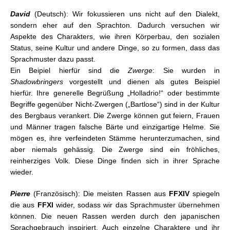
David
(Deutsch): Wir fokussieren uns nicht auf den Dialekt,
sondern eher auf den Sprachton. Dadurch versuchen wir
Aspekte des Charakters, wie ihren Körperbau, den sozialen
Status, seine Kultur und andere Dinge, so zu formen, dass das
Sprachmuster dazu passt.
Ein Beipiel hierfür sind die
Zwerge
: Sie wurden in
Shadowbringers
vorgestellt und dienen als gutes Beispiel
hierfür. Ihre generelle Begrüßung „Holladrio!“ oder bestimmte
Begriffe gegenüber Nicht-Zwergen („Bartlose“) sind in der Kultur
des Bergbaus verankert. Die Zwerge können gut feiern, Frauen
und Männer tragen falsche Bärte und einzigartige Helme. Sie
mögen es, ihre verfeindeten Stämme herunterzumachen, sind
aber niemals gehässig. Die Zwerge sind ein fröhliches,
reinherziges Volk. Diese Dinge finden sich in ihrer Sprache
wieder.
Pierre
(Französisch): Die meisten Rassen aus
FFXIV
spiegeln
die aus
FFXI
wider, sodass wir das Sprachmuster übernehmen
können. Die neuen Rassen werden durch den japanischen
Sprachgebrauch inspiriert. Auch einzelne Charaktere und ihr