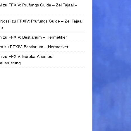
l
zu
FFXIV: Prüfungs Guide – Zel Tajaal –
rNossi
zu
FFXIV: Prüfungs Guide – Zel Tajaal
uo
n
zu
FFXIV: Bestiarium – Hermetiker
ra
zu
FFXIV: Bestiarium – Hermetiker
n
zu
FFXIV: Eureka-Anemos:
tausrüstung