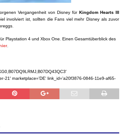
rborgenen Vergangenheit von Disney für
Kingdom Hearts III
el involviert ist, sollten die Fans viel mehr Disney als zuvor
ereggs.
für Playstation 4 und Xbox One. Einen Gesamtüberblick des
hier
.
Z4KG0,B07DQ9LRMJ,B07DQ43QC3′
ver-21′ marketplace=’DE‘ link_id=’a20f3876-0846-11e9-af65-
?