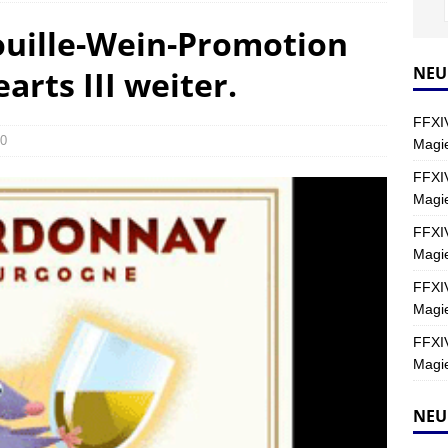
ouille-Wein-Promotion
Y
s nördliche Kreszentia – Fork-Turm: Magie – Hallen II
FINAL
NEU
arts III weiter.
FFXIV
s nördliche Kreszentia – Fork-Turm: Magie – Boss 2: Schwerttänzer
0
Magie
Y
FFXIV
Magi
s nördliche Kreszentia – Fork-Turm: Magie – Boss 4: Index (Normal)
FFXIV
Magie
FFXIV
Magie
FFXIV
Magie
NEU