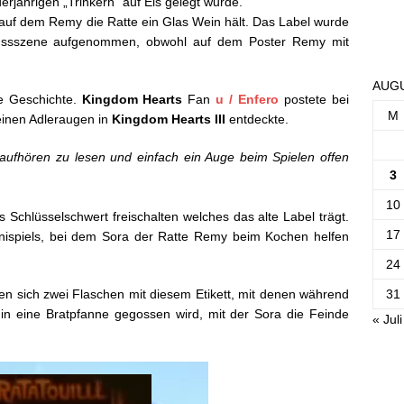
rjährigen „Trinkern“ auf Eis gelegt wurde.
, auf dem Remy die Ratte ein Glas Wein hält. Das Label wurde
lussszene aufgenommen, obwohl auf dem Poster Remy mit
AUGU
he Geschichte.
Kingdom Hearts
Fan
u / Enfero
postete bei
M
seinen Adleraugen in
Kingdom Hearts III
entdeckte.
 aufhören zu lesen und einfach ein Auge beim Spielen offen
3
10
Schlüsselschwert freischalten welches das alte Label trägt.
17
Minispiels, bei dem Sora der Ratte Remy beim Kochen helfen
24
31
en sich zwei Flaschen mit diesem Etikett, mit denen während
 in eine Bratpfanne gegossen wird, mit der Sora die Feinde
« Juli