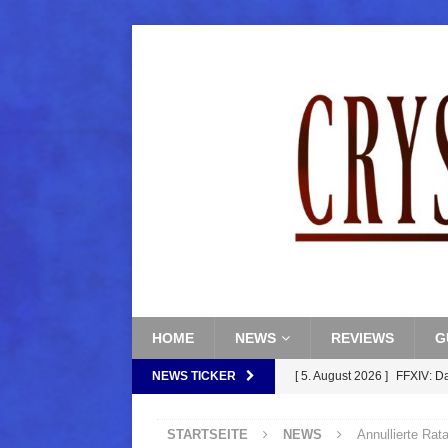
HOME
NEWS
REVIEWS
G
NEWS TICKER
[ 5. August 2026 ]
FFXIV: D
FANTASY
STARTSEITE
NEWS
Annullierte Rata
[ 5. August 2026 ]
FFXIV: Da