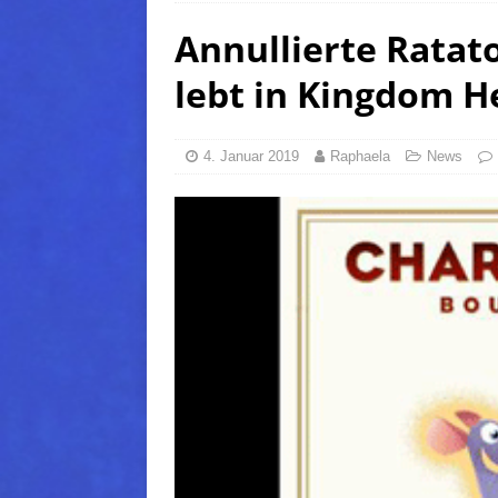
Annullierte Ratat
(Normal)
FINAL FANTAS
[ 5. August 2026 ]
FFXIV: Da
lebt in Kingdom He
FANTASY
[ 5. August 2026 ]
FFXIV: Da
4. Januar 2019
Raphaela
News
(Normal)
FINAL FANTAS
[ 5. August 2026 ]
FFXIV: Da
FINAL FANTASY