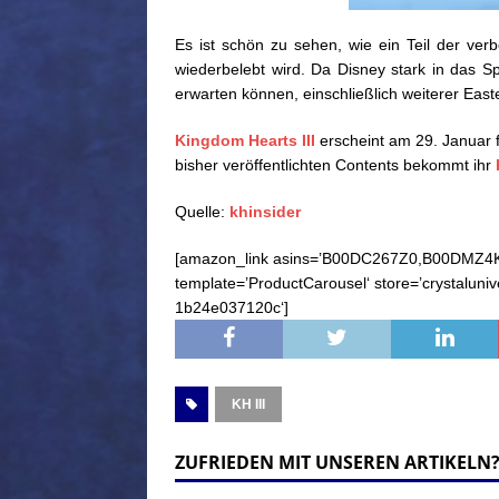
Es ist schön zu sehen, wie ein Teil der ve
wiederbelebt wird. Da Disney stark in das Spi
erwarten können, einschließlich weiterer East
Kingdom Hearts III
erscheint am 29. Januar 
bisher veröffentlichten Contents bekommt ihr
Quelle:
khinsider
[amazon_link asins=’B00DC267Z0,B00DM
template=’ProductCarousel‘ store=’crystaluni
1b24e037120c‘]
KH III
ZUFRIEDEN MIT UNSEREN ARTIKELN