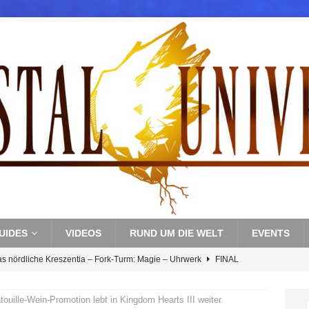
UIDES
VIDEOS
RUND UM DIE WELT
EVENTS
as nördliche Kreszentia – Fork-Turm: Magie – Uhrwerk
FINAL
touille-Wein-Promotion lebt in Kingdom Hearts III weiter.
s nördliche Kreszentia – Fork-Turm: Magie – Boss 3: Nekrophobia