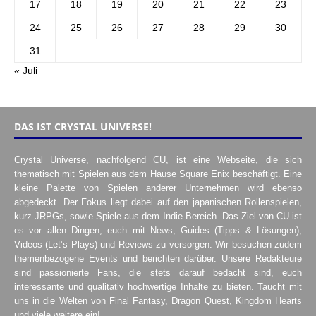
17
18
19
20
21
22
23
24
25
26
27
28
29
30
31
« Juli
DAS IST CRYSTAL UNIVERSE!
Crystal Universe, nachfolgend CU, ist eine Webseite, die sich
thematisch mit Spielen aus dem Hause Square Enix beschäftigt. Eine
kleine Palette von Spielen anderer Unternehmen wird ebenso
abgedeckt. Der Fokus liegt dabei auf den japanischen Rollenspielen,
kurz JRPGs, sowie Spiele aus dem Indie-Bereich. Das Ziel von CU ist
es vor allen Dingen, euch mit News, Guides (Tipps & Lösungen),
Videos (Let’s Plays) und Reviews zu versorgen. Wir besuchen zudem
themenbezogene Events und berichten darüber. Unsere Redakteure
sind passionierte Fans, die stets darauf bedacht sind, euch
interessante und qualitativ hochwertige Inhalte zu bieten. Taucht mit
uns in die Welten von Final Fantasy, Dragon Quest, Kingdom Hearts
und viele weitere ein!