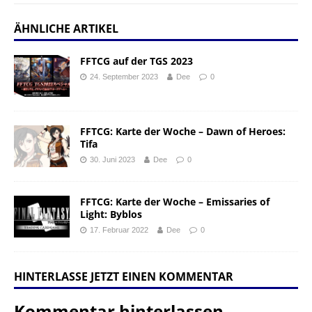
ÄHNLICHE ARTIKEL
FFTCG auf der TGS 2023
24. September 2023
Dee
0
FFTCG: Karte der Woche – Dawn of Heroes:
Tifa
30. Juni 2023
Dee
0
FFTCG: Karte der Woche – Emissaries of
Light: Byblos
17. Februar 2022
Dee
0
HINTERLASSE JETZT EINEN KOMMENTAR
Kommentar hinterlassen