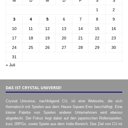
M
D
M
D
F
S
S
1
2
3
4
5
6
7
8
9
10
11
12
13
14
15
16
17
18
19
20
21
22
23
24
25
26
27
28
29
30
31
« Juli
DAS IST CRYSTAL UNIVERSE!
Crystal Universe, nachfolgend CU, ist eine Webseite, die sich
thematisch mit Spielen aus dem Hause Square Enix beschäftigt. Eine
kleine Palette von Spielen anderer Unternehmen wird ebenso
abgedeckt. Der Fokus liegt dabei auf den japanischen Rollenspielen,
kurz JRPGs, sowie Spiele aus dem Indie-Bereich. Das Ziel von CU ist