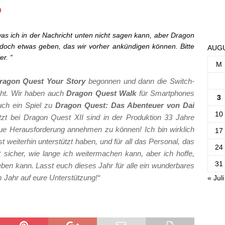
0
was ich in der Nachricht unten nicht sagen kann, aber Dragon
jedoch etwas geben, das wir vorher ankündigen können. Bitte
AUGU
r. “
M
ragon Quest Your Story
begonnen und dann die Switch-
icht. Wir haben auch
Dragon Quest Walk
für Smartphones
3
uch ein Spiel zu
Dragon Quest: Das Abenteuer von Dai
10
tzt bei Dragon Quest XII sind in der Produktion 33 Jahre
eue Herausforderung annehmen zu können! Ich bin wirklich
17
t weiterhin unterstützt haben, und für all das Personal, das
24
t sicher, wie lange ich weitermachen kann, aber ich hoffe,
31
ben kann. Lasst euch dieses Jahr für alle ein wunderbares
m Jahr auf eure Unterstützung!“
« Juli