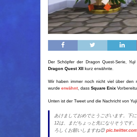
Der Schöpfer der Dragon Quest-Serie,
Yuji
Dragon Quest XII
kurz erwähnte.
Wir haben immer noch nicht viel über den n
wurde
erwähnt
, dass
Square Enix
Vorbereitun
Unten ist der Tweet und die Nachricht von Yuji 
あけましておめでとうございます。下に
12は、まだちょっと先になりそうです
ろしくお願いしますね😊
pic.twitter.c