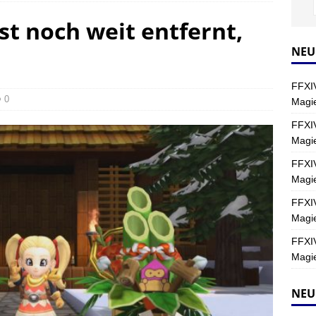
st noch weit entfernt,
Y
s nördliche Kreszentia – Fork-Turm: Magie – Hallen II
FINAL
NEU
FFXIV
s nördliche Kreszentia – Fork-Turm: Magie – Boss 2: Schwerttänzer
0
Magie
Y
FFXIV
Magi
s nördliche Kreszentia – Fork-Turm: Magie – Boss 4: Index (Normal)
FFXIV
Magie
FFXIV
Magie
FFXIV
Magie
NEU