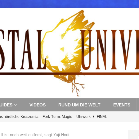
UIDES
VIDEOS
RUND UM DIE WELT
EVENTS
as nördliche Kreszentia – Fork-Turm: Magie – Uhrwerk
FINAL
 ist noch weit entfernt, sagt Yuji Horii
s nördliche Kreszentia – Fork-Turm: Magie – Boss 3: Nekrophobia