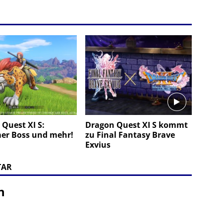
Quest XI S:
Dragon Quest XI S kommt
er Boss und mehr!
zu Final Fantasy Brave
Exvius
TAR
n