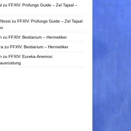
l
zu
FFXIV: Prüfungs Guide – Zel Tajaal –
rNossi
zu
FFXIV: Prüfungs Guide – Zel Tajaal
uo
n
zu
FFXIV: Bestiarium – Hermetiker
ra
zu
FFXIV: Bestiarium – Hermetiker
n
zu
FFXIV: Eureka-Anemos:
tausrüstung