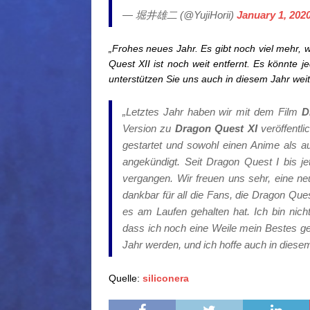
— 堀井雄二 (@YujiHorii)
January 1, 202
„Frohes neues Jahr. Es gibt noch viel mehr, 
Quest XII ist noch weit entfernt. Es könnte 
unterstützen Sie uns auch in diesem Jahr weite
„Letztes Jahr haben wir mit dem Film
D
Version zu
Dragon Quest XI
veröffentl
gestartet und sowohl einen Anime als a
angekündigt. Seit Dragon Quest I bis je
vergangen. Wir freuen uns sehr, eine n
dankbar für all die Fans, die Dragon Ques
es am Laufen gehalten hat. Ich bin nich
dass ich noch eine Weile mein Bestes ge
Jahr werden, und ich hoffe auch in diese
Quelle:
siliconera