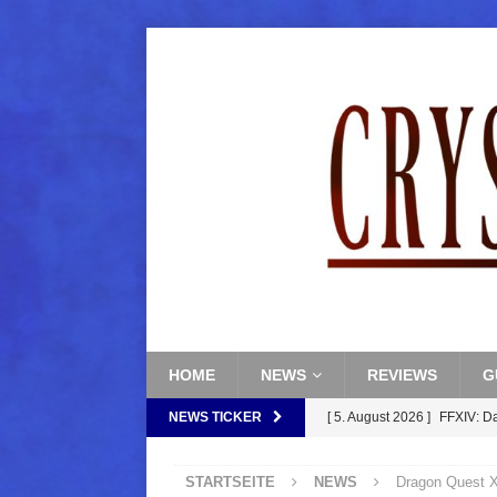
HOME
NEWS
REVIEWS
G
NEWS TICKER
[ 5. August 2026 ]
FFXIV: D
FANTASY
STARTSEITE
NEWS
Dragon Quest XII
[ 5. August 2026 ]
FFXIV: Da