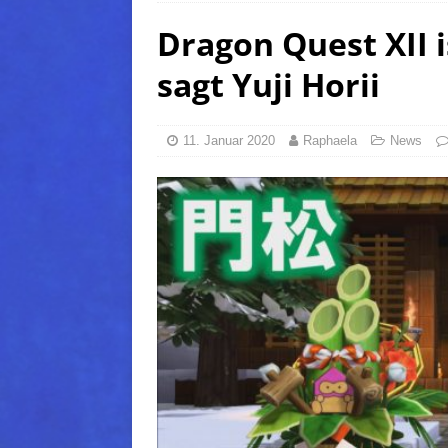
Dragon Quest XII i
(Normal)
FINAL FANTAS
[ 5. August 2026 ]
FFXIV: Da
sagt Yuji Horii
FANTASY
[ 5. August 2026 ]
FFXIV: Da
11. Januar 2020
Raphaela
News
(Normal)
FINAL FANTAS
[ 5. August 2026 ]
FFXIV: Da
FINAL FANTASY