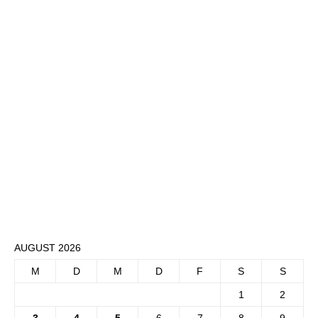
AUGUST 2026
M
D
M
D
F
S
S
1
2