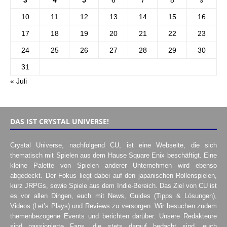
3
4
5
6
7
8
9
10
11
12
13
14
15
16
17
18
19
20
21
22
23
24
25
26
27
28
29
30
31
« Juli
DAS IST CRYSTAL UNIVERSE!
Crystal Universe, nachfolgend CU, ist eine Webseite, die sich
thematisch mit Spielen aus dem Hause Square Enix beschäftigt. Eine
kleine Palette von Spielen anderer Unternehmen wird ebenso
abgedeckt. Der Fokus liegt dabei auf den japanischen Rollenspielen,
kurz JRPGs, sowie Spiele aus dem Indie-Bereich. Das Ziel von CU ist
es vor allen Dingen, euch mit News, Guides (Tipps & Lösungen),
Videos (Let’s Plays) und Reviews zu versorgen. Wir besuchen zudem
themenbezogene Events und berichten darüber. Unsere Redakteure
sind passionierte Fans, die stets darauf bedacht sind, euch