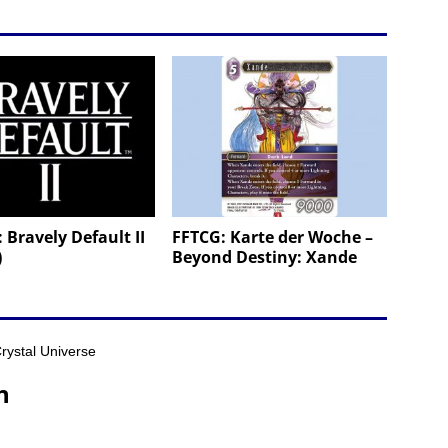
 Bravely Default II
FFTCG: Karte der Woche –
)
Beyond Destiny: Xande
Crystal Universe
n