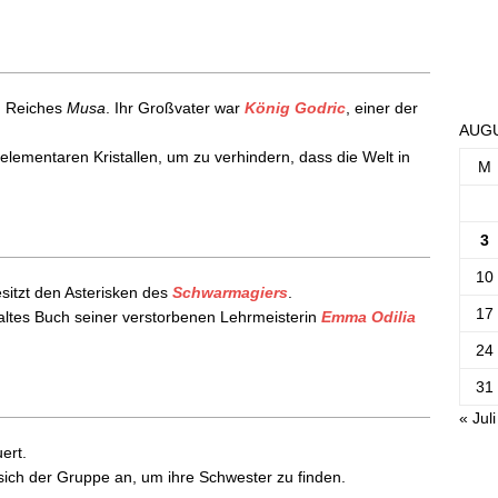
n Reiches
Musa
. Ihr Großvater war
König Godric
, einer der
AUGU
 elementaren Kristallen, um zu verhindern, dass die Welt in
M
3
10
sitzt den Asterisken des
Schwarmagiers
.
17
n altes Buch seiner verstorbenen Lehrmeisterin
Emma Odilia
24
31
« Juli
ert.
sich der Gruppe an, um ihre Schwester zu finden.