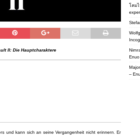
โคมไ
exper
Stefa
Wolfg
Incog
Nimra
ult II: Die Hauptcharaktere
Enuo
Majo
– En
ers und kann sich an seine Vergangenheit nicht erinnern. Er