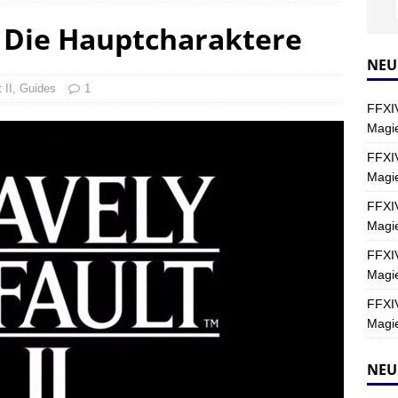
I: Die Hauptcharaktere
Y
s nördliche Kreszentia – Fork-Turm: Magie – Hallen II
FINAL
NEU
 II
,
Guides
1
FFXIV
s nördliche Kreszentia – Fork-Turm: Magie – Boss 2: Schwerttänzer
Magie
Y
FFXIV
Magi
s nördliche Kreszentia – Fork-Turm: Magie – Boss 4: Index (Normal)
FFXIV
Magie
FFXIV
Magie
FFXIV
Magie
NEU