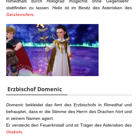
Rimedhal
s durch
Holograd
möglichst ohne Gegenwehr
stattfinden zu lassen.
Helio
ist im Besitz des Asterisken des
Geisterrufer
s
.
Erzbischof Domenic
Domenic
bekleidet das Amt des Erzbischofs in
Rimedhal
und
behauptet, dass er die Stimme des Herrn des Drachen hört und
in seinem Namen agiert.
Er versteckt den Feuerkristall und ist Träger des Asterisken des
Orakel
s
.