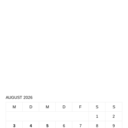
AUGUST 2026
M
D
M
D
F
S
S
1
2
3
4
5
6
7
8
9