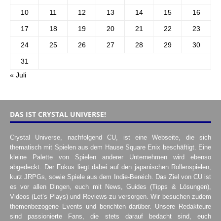
10
11
12
13
14
15
16
17
18
19
20
21
22
23
24
25
26
27
28
29
30
31
« Juli
DAS IST CRYSTAL UNIVERSE!
Crystal Universe, nachfolgend CU, ist eine Webseite, die sich
thematisch mit Spielen aus dem Hause Square Enix beschäftigt. Eine
kleine Palette von Spielen anderer Unternehmen wird ebenso
abgedeckt. Der Fokus liegt dabei auf den japanischen Rollenspielen,
kurz JRPGs, sowie Spiele aus dem Indie-Bereich. Das Ziel von CU ist
es vor allen Dingen, euch mit News, Guides (Tipps & Lösungen),
Videos (Let’s Plays) und Reviews zu versorgen. Wir besuchen zudem
themenbezogene Events und berichten darüber. Unsere Redakteure
sind passionierte Fans, die stets darauf bedacht sind, euch