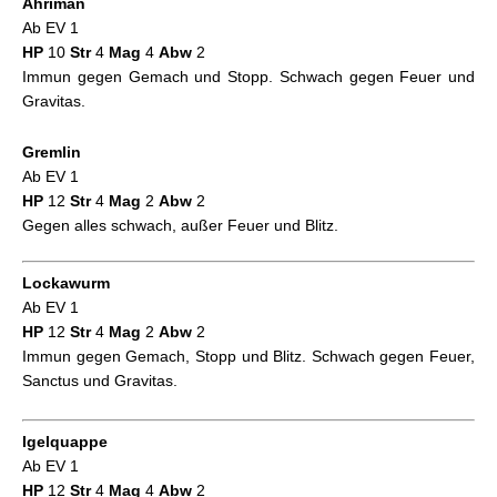
Ahriman
Ab EV 1
HP
10
Str
4
Mag
4
Abw
2
Immun gegen Gemach und Stopp. Schwach gegen Feuer und
Gravitas.
Gremlin
Ab EV 1
HP
12
Str
4
Mag
2
Abw
2
Gegen alles schwach, außer Feuer und Blitz.
Lockawurm
Ab EV 1
HP
12
Str
4
Mag
2
Abw
2
Immun gegen Gemach, Stopp und Blitz. Schwach gegen Feuer,
Sanctus und Gravitas.
Igelquappe
Ab EV 1
HP
12
Str
4
Mag
4
Abw
2