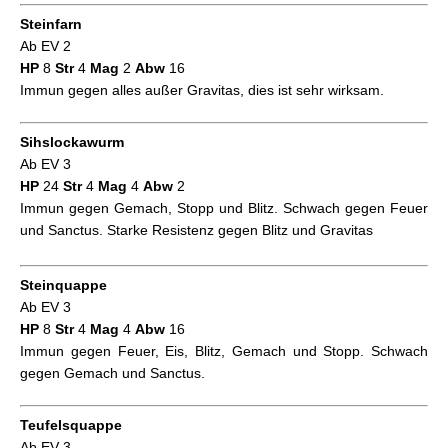
Steinfarn
Ab EV 2
HP
8
Str
4
Mag
2
Abw
16
Immun gegen alles außer Gravitas, dies ist sehr wirksam.
Sihslockawurm
Ab EV 3
HP
24
Str
4
Mag
4
Abw
2
Immun gegen Gemach, Stopp und Blitz. Schwach gegen Feuer
und Sanctus. Starke Resistenz gegen Blitz und Gravitas
Steinquappe
Ab EV 3
HP
8
Str
4
Mag
4
Abw
16
Immun gegen Feuer, Eis, Blitz, Gemach und Stopp. Schwach
gegen Gemach und Sanctus.
Teufelsquappe
Ab EV 3