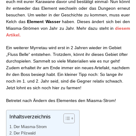
euch mit eurer Karawane davor und bestätigt einmal- Nun könnt
FFCCRE: Komplettlösung- (1. Jahr) Miasma-Strom/
ihr entweder das Element wechseln oder das Dungeon erneut
Pilzwald
besuchen. Um weiter in der Geschichte zu kommen, muss euer
FFCCRE: Komplettlösung- (1. Jahr) Marl/Cathuriges-
Kelch das
Element Wasser
haben. Dieses ändert sich bei den
Minen
Miasma-Strömen von Jahr zu Jahr. Mehr dazu steht in
diesem
Artikel.
Ein weiterer Myrretau wird erst in 2 Jahren wieder im Gebiet
„Fluss Belle“ entstehen. Trotzdem, könnt ihr dieses Gebiet öfter
durchspielen. Sammelt so viele Materialien wie es nur geht!
Zudem erhaltet ihr am Ende immer ein neues Artefakt, nachdem
ihr den Boss besiegt habt. Ein kleiner Tipp noch: So lange ihr
noch im 1. und 2. Jahr seid, sind die Gegner relativ schwach.
Jetzt lohnt es sich noch hier zu farmen!
Betretet nach Ändern des Elementes den Miasma-Strom!
Inhaltsverzeichnis
Der Miasma-Strom
Der Pilzwald