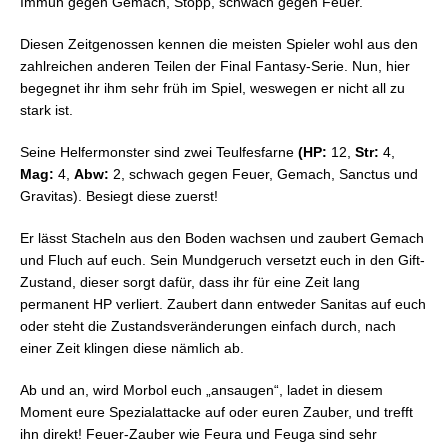
Immun gegen Gemach, Stopp, schwach gegen Feuer.
Diesen Zeitgenossen kennen die meisten Spieler wohl aus den
zahlreichen anderen Teilen der Final Fantasy-Serie. Nun, hier
begegnet ihr ihm sehr früh im Spiel, weswegen er nicht all zu
stark ist.
Seine Helfermonster sind zwei Teulfesfarne
(HP:
12,
Str:
4,
Mag:
4,
Abw:
2, schwach gegen Feuer, Gemach, Sanctus und
Gravitas). Besiegt diese zuerst!
Er lässt Stacheln aus den Boden wachsen und zaubert Gemach
und Fluch auf euch. Sein Mundgeruch versetzt euch in den Gift-
Zustand, dieser sorgt dafür, dass ihr für eine Zeit lang
permanent HP verliert. Zaubert dann entweder Sanitas auf euch
oder steht die Zustandsveränderungen einfach durch, nach
einer Zeit klingen diese nämlich ab.
Ab und an, wird Morbol euch „ansaugen“, ladet in diesem
Moment eure Spezialattacke auf oder euren Zauber, und trefft
ihn direkt! Feuer-Zauber wie Feura und Feuga sind sehr