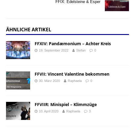
FFIX: Edelsteine & Esper
ÄHNLICHE ARTIKEL
FFXIV: Pandæmonium – Achter Kreis
19. September 2022
Stefan
0
FFVII: Vincent Valentine bekommen
30. März 2020
Raphaela
0
FFVIIR: Minispiel – Klimmzüge
10. April 2020
Raphaela
3