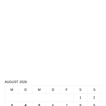
AUGUST 2026
M
D
M
D
F
S
S
1
2
3
4
5
6
7
8
9