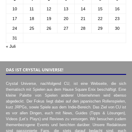
10
11
12
13
14
15
16
17
18
19
20
21
22
23
24
25
26
27
28
29
30
31
« Juli
DAS IST CRYSTAL UNIVERSE!
Crystal Universe, nachfolgend CU, ist eine Webseite, die sich
thematisch mit Spielen aus dem Hause Square Enix beschäftigt. Eine
kleine Palette von Spielen anderer Unternehmen wird ebenso
abgedeckt. Der Fokus liegt dabei auf den japanischen Rollenspielen,
kurz JRPGs, sowie Spiele aus dem Indie-Bereich. Das Ziel von CU ist
es vor allen Dingen, euch mit News, Guides (Tipps & Lösungen),
Videos (Let’s Plays) und Reviews zu versorgen. Wir besuchen zudem
themenbezogene Events und berichten darüber. Unsere Redakteure
sind passionierte Fans, die stets darauf bedacht sind, euch