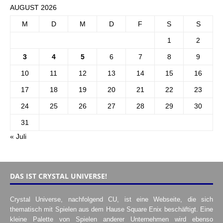
AUGUST 2026
M
D
M
D
F
S
S
1
2
3
4
5
6
7
8
9
10
11
12
13
14
15
16
17
18
19
20
21
22
23
24
25
26
27
28
29
30
31
« Juli
DAS IST CRYSTAL UNIVERSE!
Crystal Universe, nachfolgend CU, ist eine Webseite, die sich
thematisch mit Spielen aus dem Hause Square Enix beschäftigt. Eine
kleine Palette von Spielen anderer Unternehmen wird ebenso