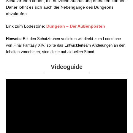
Schatztruhen finden, die nützliche Ausrüstung enthalten können.
Außenposten-Geschützdrohne
Daher lohnt es sich auch die Nebengänge des Dungeons
Außenposten-Aerostat
abzulaufen.
Außenposten-Prabhasa
Link zum Lodestone:
Dungeon – Der Außenposten
Hinweis:
Bei den Schatztruhen verlinken wir direkt zum Lodestone
von Final Fantasy XIV, sollte das Entwicklerteam Änderungen an den
Inhalten vornehmen, sind diese auf aktuellen Stand.
Videoguide