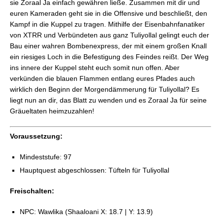
sie Zoraal Ja einfach gewähren ließe. Zusammen mit dir und
FFXIV: Dungeon Guide – Der Außenposten
euren Kameraden geht sie in die Offensive und beschließt, den
FFXIV: Dungeon Guide – Origenik
Kampf in die Kuppel zu tragen. Mithilfe der Eisenbahnfanatiker
FFXIV: Dungeon Guide – Alexandria
von XTRR und Verbündeten aus ganz Tuliyollal gelingt euch der
FFXIV: Dungeon Guide – Forschungsstation
Bau einer wahren Bombenexpress, der mit einem großen Knall
Yuweyawata
ein riesiges Loch in die Befestigung des Feindes reißt. Der Weg
FFXIV: Dungeon Guide – Unterfried-Ruinen
ins innere der Kuppel steht euch somit nun offen. Aber
FFXIV: Dungeon Guide – Das Meso-System
verkünden die blauen Flammen entlang eures Pfades auch
FFXIV: Dungeon Guide – Die Nebeltrift
wirklich den Beginn der Morgendämmerung für Tuliyollal? Es
FFXIV: Dungeon Guide – Das Klyteum
liegt nun an dir, das Blatt zu wenden und es Zoraal Ja für seine
Gräueltaten heimzuzahlen!
Voraussetzung:
Mindeststufe: 97
Hauptquest abgeschlossen: Tüfteln für Tuliyollal
Freischalten:
NPC: Wawlika (Shaaloani X: 18.7 | Y: 13.9)