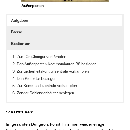
Außenposten
Aufgaben
Bosse
Bestiarium
Zum Großhangar vorkämpfen
Den Außenposten-Kommandanten R8 besiegen
Zur Sicherheitskontrollzentrale vorkämpfen
Den Protektor besiegen
Zur Kommandozentrale vorkämpfen
Zander Schlangenhäuter besiegen
Außenposten-Kommandant R8
Außenposten-Leptocyon
Schatztruhen:
Protektor
Außenposten-Einheit S7
Zander Schlangenhäuter
Außenposten-Einheit G7
Im gesamten Dungeon, könnt ihr immer wieder einige
Außenposten-Einheit R7