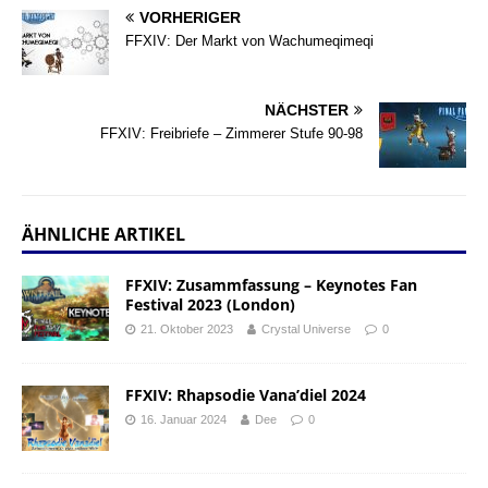
VORHERIGER
FFXIV: Der Markt von Wachumeqimeqi
NÄCHSTER
FFXIV: Freibriefe – Zimmerer Stufe 90-98
ÄHNLICHE ARTIKEL
FFXIV: Zusammfassung – Keynotes Fan
Festival 2023 (London)
21. Oktober 2023
Crystal Universe
0
FFXIV: Rhapsodie Vana’diel 2024
16. Januar 2024
Dee
0