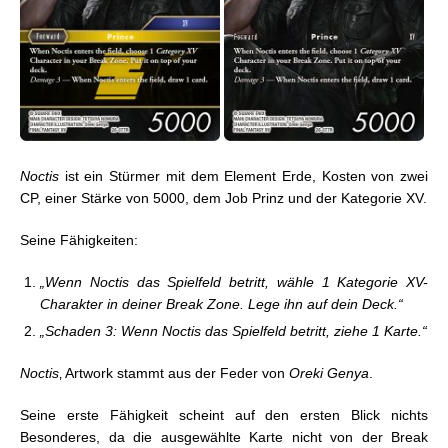
FFTCG: Karte der Woche – Gunslinger in the
Abyss: Mid Previa
FFTCG: Karte der Woche – Gunslinger in the
Abyss: Noctis & Ardyn
FFTCG: Karte der Woche – Gunslinger in the
Abyss: Ra-la
FFTCG: Karte der Woche – Journey of Discovery:
Krile (XIV)
Noctis
ist ein Stürmer mit dem Element Erde, Kosten von zwei
FFTCG: Karte der Woche – Journey of Discovery:
CP, einer Stärke von 5000, dem Job Prinz und der Kategorie XV.
Xande
FFTCG: Karte der Woche – Journey of Discovery:
Seine Fähigkeiten:
Lock
FFTCG: Karte der Woche – Journey of Discovery:
„Wenn Noctis das Spielfeld betritt, wähle 1 Kategorie XV-
Der Imperator
Charakter in deiner Break Zone. Lege ihn auf dein Deck.“
FFTCG: Karte der Woche – Journey of Discovery:
„Schaden 3: Wenn Noctis das Spielfeld betritt, ziehe 1 Karte.“
Edea
Noctis
‚ Artwork stammt aus der Feder von
Oreki Genya
.
Seine erste Fähigkeit scheint auf den ersten Blick nichts
Besonderes, da die ausgewählte Karte nicht von der Break