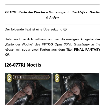
FFTCG: Karte der Woche – Tears of the Planet: Reno
FFTCG: Karte der Woche – Gunslinger in the Abyss: Noctis
& Rude
& Ardyn
FFTCG: Karte der Woche – Tears of the Planet: Meia
FFTCG: Karte der Woche – Tears of the Planet:
Der folgende Text ist eine Übersetzung 🙂
Eisenfresser & Volker
FFTCG: Karte der Woche – Tears of the Planet:
Hallo und herzlich willkommen zur diesmaligen Ausgabe der
Vegnagun
„Karte der Woche“ des
FFTCG
Opus XXVI,
Gunslinger in the
FFTCG: Karte der Woche – Tears of the Planet:
Abyss
, mit sogar zwei Karten aus dem Titel
FINAL FANTASY
Sephiroth
XV
.
FFTCG: Karte der Woche – Gunslinger in the Abyss:
Jill
[26-077R] Noctis
FFTCG: Karte der Woche – Gunslinger in the Abyss:
Zodiark
FFTCG: Karte der Woche – Gunslinger in the Abyss:
Faris & Lenna
FFTCG: Karte der Woche – Gunslinger in the Abyss:
Lightning
FFTCG: Karte der Woche – Gunslinger in the
Abyss: Joshua