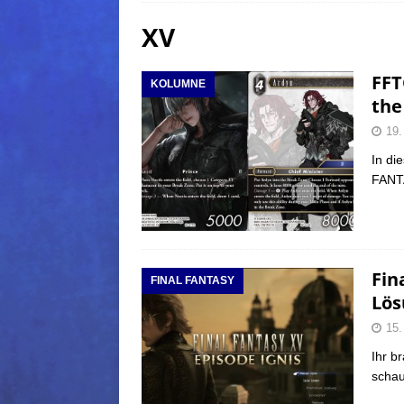
XV
(Normal)
FINAL FANTAS
[ 5. August 2026 ]
FFXIV: Da
FFT
KOLUMNE
FANTASY
the
[ 5. August 2026 ]
FFXIV: Da
19.
(Normal)
FINAL FANTAS
In di
FANTA
[ 5. August 2026 ]
FFXIV: Da
FINAL FANTASY
Fin
FINAL FANTASY
Lös
15.
Ihr b
schau