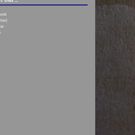
T UNS …
book
tter)
be
h