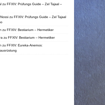
l
zu
FFXIV: Prüfungs Guide – Zel Tajaal –
rNossi
zu
FFXIV: Prüfungs Guide – Zel Tajaal
uo
n
zu
FFXIV: Bestiarium – Hermetiker
ra
zu
FFXIV: Bestiarium – Hermetiker
n
zu
FFXIV: Eureka-Anemos:
tausrüstung