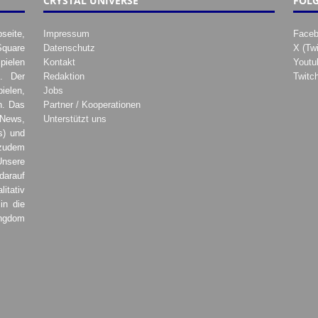
CRYSTAL UNIVERSE
FOLG
seite,
Impressum
Face
Square
Datenschutz
X (Twi
pielen
Kontakt
Youtu
. Der
Redaktion
Twitc
ielen,
Jobs
h. Das
Partner / Kooperationen
 News,
Unterstützt uns
s) und
zudem
Unsere
darauf
tativ
in die
ingdom