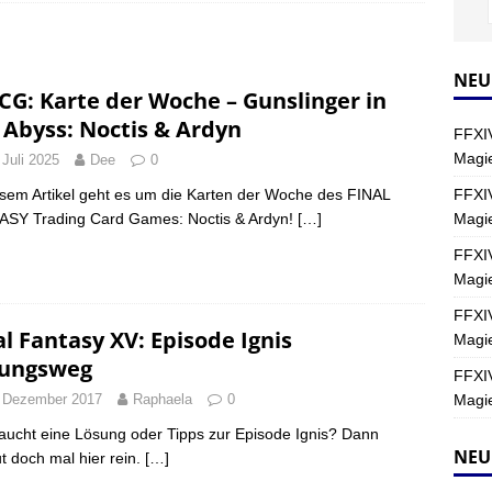
Y
s nördliche Kreszentia – Fork-Turm: Magie – Hallen II
FINAL
NEU
CG: Karte der Woche – Gunslinger in
 Abyss: Noctis & Ardyn
FFXIV
s nördliche Kreszentia – Fork-Turm: Magie – Boss 2: Schwerttänzer
Magie
 Juli 2025
Dee
0
Y
FFXIV
esem Artikel geht es um die Karten der Woche des FINAL
Magi
SY Trading Card Games: Noctis & Ardyn!
[…]
s nördliche Kreszentia – Fork-Turm: Magie – Boss 4: Index (Normal)
FFXIV
Magie
FFXIV
al Fantasy XV: Episode Ignis
Magie
ungsweg
FFXIV
Magie
 Dezember 2017
Raphaela
0
raucht eine Lösung oder Tipps zur Episode Ignis? Dann
NEU
t doch mal hier rein.
[…]