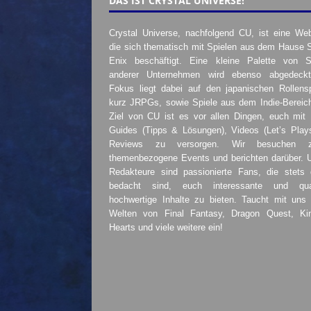
DAS IST CRYSTAL UNIVERSE!
Crystal Universe, nachfolgend CU, ist eine Web
die sich thematisch mit Spielen aus dem Hause 
Enix beschäftigt. Eine kleine Palette von S
anderer Unternehmen wird ebenso abgedeckt
Fokus liegt dabei auf den japanischen Rollensp
kurz JRPGs, sowie Spiele aus dem Indie-Bereic
Ziel von CU ist es vor allen Dingen, euch mit
Guides (Tipps & Lösungen), Videos (Let’s Play
Reviews zu versorgen. Wir besuchen 
themenbezogene Events und berichten darüber. 
Redakteure sind passionierte Fans, die stets 
bedacht sind, euch interessante und quali
hochwertige Inhalte zu bieten. Taucht mit uns 
Welten von Final Fantasy, Dragon Quest, K
Hearts und viele weitere ein!