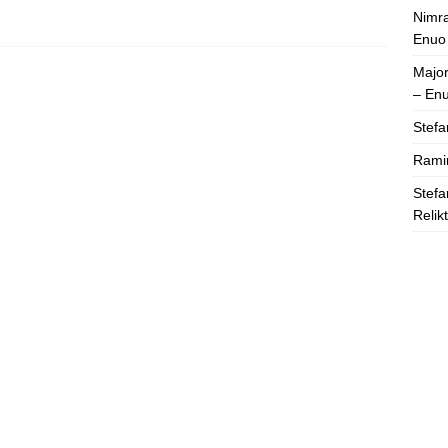
Nimra
Enuo
Majo
– En
Stefa
Rami
Stefa
Relik