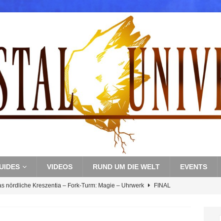
UIDES
VIDEOS
RUND UM DIE WELT
EVENTS
as nördliche Kreszentia – Fork-Turm: Magie – Uhrwerk
FINAL
s nördliche Kreszentia – Fork-Turm: Magie – Boss 3: Nekrophobia