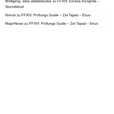
Wolfgang, alias dabbelioubie
zu
FFXIV: Eorzea Incognita –
Stormblood
Nimral
zu
FFXIV: Prüfungs Guide – Zel Tajaal – Enuo
MajorNossi
zu
FFXIV: Prüfungs Guide – Zel Tajaal – Enuo