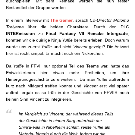
durchspielen. Mit dem Remake werden sie nun fester
Bestandteil der Gruppe werden.
In einem Interview mit
The Gamer
, sprach
Co-Director Motomu
Toriyama
über die beiden Charaktere. Durch den DLC
INTERmission
zu
Final Fantasy VII Remake Intergrade
,
konnten wir die quirlige Ninja
Yuffie
bereits erleben. Doch warum
wurde uns zuerst
Yuffie
und nicht
Vincent
gezeigt? Die Antwort
hier ist recht simpel. Er macht noch ein Nickerchen.
Da
Yuffie
in FFVII nur optional Teil des Teams war, hatte das
Entwicklerteam hier etwas mehr Freiheiten, um ihre
Hintergrundgeschichte zu erweitern. Da man Yuffie außerdem
kurz nach Midgard treffen konnte und
Vincent
erst viel später
auftrat, ergab es so früh in der Geschichte von FFVIIR noch
keinen Sinn Vincent zu integrieren.
Im Vergleich zu Vincent, der während dieses Teils
der Geschichte in einem Sarg unterhalb der
Shinra-Villa in Nibelheim schläft, reiste Yuffie als
Materia-Jägerin durch die Welt. Indem wir die