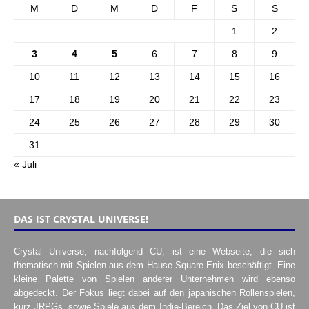
M
D
M
D
F
S
S
1
2
3
4
5
6
7
8
9
10
11
12
13
14
15
16
17
18
19
20
21
22
23
24
25
26
27
28
29
30
31
« Juli
DAS IST CRYSTAL UNIVERSE!
Crystal Universe, nachfolgend CU, ist eine Webseite, die sich
thematisch mit Spielen aus dem Hause Square Enix beschäftigt. Eine
kleine Palette von Spielen anderer Unternehmen wird ebenso
abgedeckt. Der Fokus liegt dabei auf den japanischen Rollenspielen,
kurz JRPGs, sowie Spiele aus dem Indie-Bereich. Das Ziel von CU ist