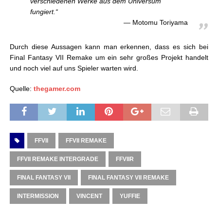
verschiedenen Werke aus dem Universum
fungiert.“
Motomu Toriyama
Durch diese Aussagen kann man erkennen, dass es sich bei
Final Fantasy VII Remake um ein sehr großes Projekt handelt
und noch viel auf uns Spieler warten wird.
Quelle:
thegamer.com
FFVII
FFVII REMAKE
FFVII REMAKE INTERGRADE
FFVIIR
FINAL FANTASY VII
FINAL FANTASY VII REMAKE
INTERMISSION
VINCENT
YUFFIE