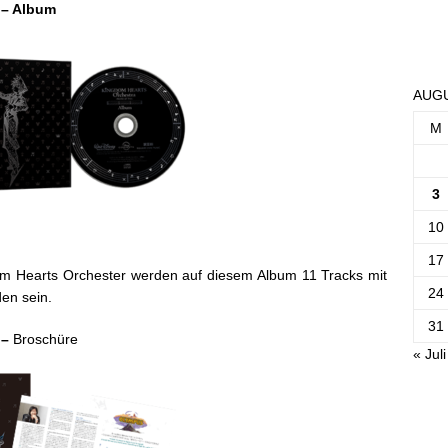
 – Album
AUGU
M
3
10
17
m Hearts Orchester werden auf diesem Album 11 Tracks mit
24
den sein.
31
 –
Broschüre
« Juli