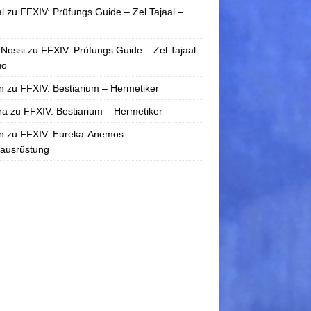
l
zu
FFXIV: Prüfungs Guide – Zel Tajaal –
rNossi
zu
FFXIV: Prüfungs Guide – Zel Tajaal
uo
n
zu
FFXIV: Bestiarium – Hermetiker
ra
zu
FFXIV: Bestiarium – Hermetiker
n
zu
FFXIV: Eureka-Anemos:
tausrüstung