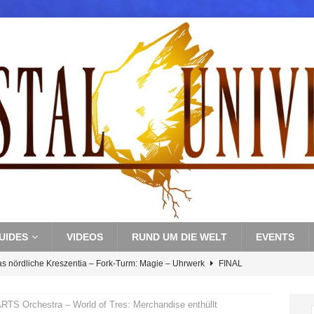
UIDES
VIDEOS
RUND UM DIE WELT
EVENTS
as nördliche Kreszentia – Fork-Turm: Magie – Uhrwerk
FINAL
 Orchestra – World of Tres: Merchandise enthüllt
s nördliche Kreszentia – Fork-Turm: Magie – Boss 3: Nekrophobia