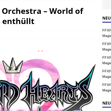
rchestra – World of
Y
s nördliche Kreszentia – Fork-Turm: Magie – Hallen II
FINAL
NEU
 enthüllt
FFXIV
s nördliche Kreszentia – Fork-Turm: Magie – Boss 2: Schwerttänzer
Magie
Y
FFXIV
Magi
s nördliche Kreszentia – Fork-Turm: Magie – Boss 4: Index (Normal)
FFXIV
Magie
FFXIV
Magie
FFXIV
Magie
NEU