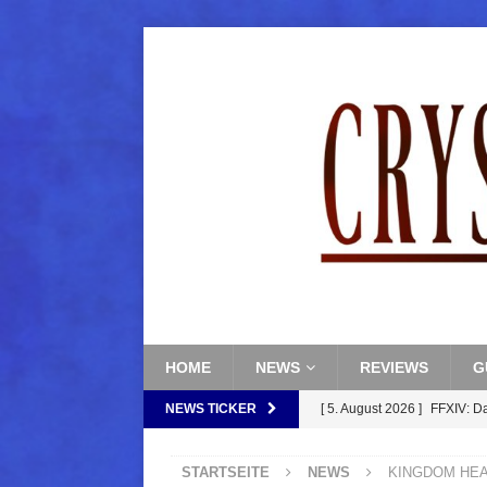
HOME
NEWS
REVIEWS
G
NEWS TICKER
[ 5. August 2026 ]
FFXIV: D
FANTASY
STARTSEITE
NEWS
KINGDOM HEARTS
[ 5. August 2026 ]
FFXIV: Da