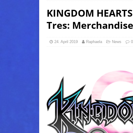
KINGDOM HEARTS O
(Normal)
FINAL FANTAS
[ 5. August 2026 ]
FFXIV: Da
Tres: Merchandise
FANTASY
[ 5. August 2026 ]
FFXIV: Da
24. April 2019
Raphaela
News
0
(Normal)
FINAL FANTAS
[ 5. August 2026 ]
FFXIV: Da
FINAL FANTASY