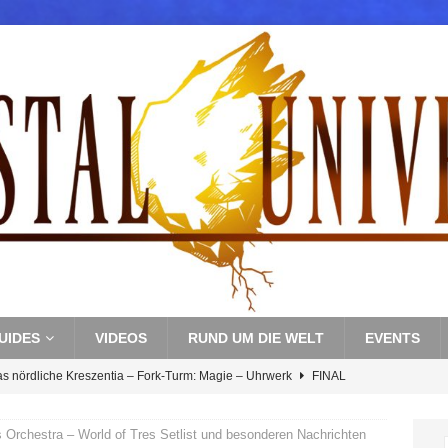
UIDES
VIDEOS
RUND UM DIE WELT
EVENTS
as nördliche Kreszentia – Fork-Turm: Magie – Uhrwerk
FINAL
 Orchestra – World of Tres Setlist und besonderen Nachrichten
s nördliche Kreszentia – Fork-Turm: Magie – Boss 3: Nekrophobia