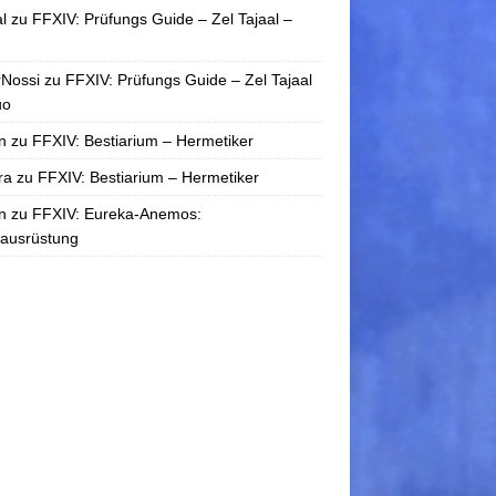
l
zu
FFXIV: Prüfungs Guide – Zel Tajaal –
rNossi
zu
FFXIV: Prüfungs Guide – Zel Tajaal
uo
n
zu
FFXIV: Bestiarium – Hermetiker
ra
zu
FFXIV: Bestiarium – Hermetiker
n
zu
FFXIV: Eureka-Anemos:
tausrüstung