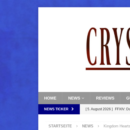
HOME
NEWS
REVIEWS
G
NEWS TICKER
[ 5. August 2026 ]
FFXIV: D
FANTASY
STARTSEITE
NEWS
Kingdom Hearts
[ 5. August 2026 ]
FFXIV: Da