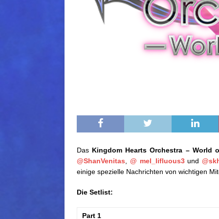
Das
Kingdom Hearts Orchestra – World o
@ShanVenitas
,
@ mel_lifluous3
und
@sk
einige spezielle Nachrichten von wichtigen Mi
Die Setlist:
Part 1