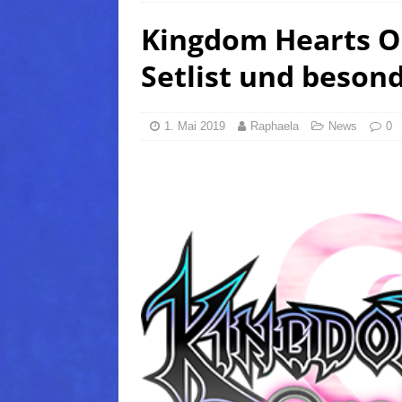
Kingdom Hearts Or
(Normal)
FINAL FANTAS
[ 5. August 2026 ]
FFXIV: Da
Setlist und beson
FANTASY
[ 5. August 2026 ]
FFXIV: Da
1. Mai 2019
Raphaela
News
0
(Normal)
FINAL FANTAS
[ 5. August 2026 ]
FFXIV: Da
FINAL FANTASY