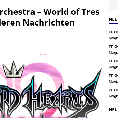
chestra – World of Tres
Y
s nördliche Kreszentia – Fork-Turm: Magie – Hallen II
FINAL
NEU
deren Nachrichten
FFXIV
s nördliche Kreszentia – Fork-Turm: Magie – Boss 2: Schwerttänzer
Magie
Y
FFXIV
Magi
s nördliche Kreszentia – Fork-Turm: Magie – Boss 4: Index (Normal)
FFXIV
Magie
FFXIV
Magie
FFXIV
Magie
NEU