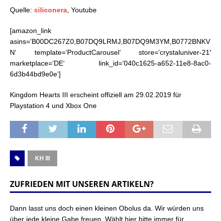
Quelle:
siliconera
, Youtube
[amazon_link
asins=’B00DC267Z0,B07DQ9LRMJ,B07DQ9M3YM,B0772BNKV
N‘ template=’ProductCarousel‘ store=’crystaluniver-21′
marketplace=’DE‘ link_id=’040c1625-a652-11e8-8ac0-
6d3b44bd9e0e‘]
Kingdom Hearts III erscheint offiziell am 29.02.2019 für
Playstation 4 und Xbox One
KH III
ZUFRIEDEN MIT UNSEREN ARTIKELN?
Dann lasst uns doch einen kleinen Obolus da. Wir würden uns
über jede kleine Gabe freuen. Wählt hier bitte immer für