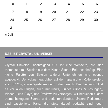
10
11
12
13
14
15
16
17
18
19
20
21
22
23
24
25
26
27
28
29
30
31
« Juli
DAS IST CRYSTAL UNIVERSE!
Crystal Universe, nachfolgend CU, ist eine Webseite, die sich
thematisch mit Spielen aus dem Hause Square Enix beschäftigt. Eine
kleine Palette von Spielen anderer Unternehmen wird ebenso
abgedeckt. Der Fokus liegt dabei auf den japanischen Rollenspielen,
kurz JRPGs, sowie Spiele aus dem Indie-Bereich. Das Ziel von CU ist
es vor allen Dingen, euch mit News, Guides (Tipps & Lösungen),
Videos (Let’s Plays) und Reviews zu versorgen. Wir besuchen zudem
themenbezogene Events und berichten darüber. Unsere Redakteure
sind passionierte Fans, die stets darauf bedacht sind, euch