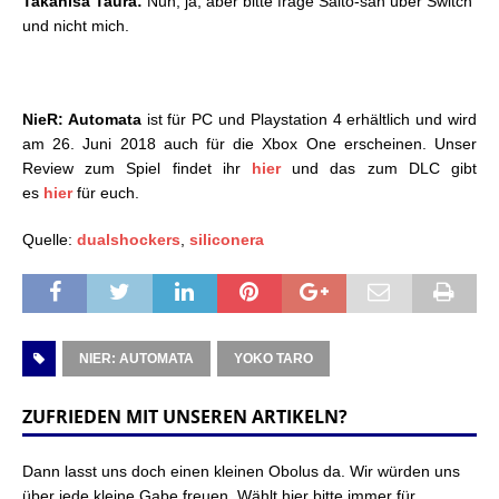
Takahisa Taura:
Nun, ja, aber bitte frage Saito-san über Switch
und nicht mich.
NieR: Automata
ist für PC und Playstation 4 erhältlich und wird
am 26. Juni 2018 auch für die Xbox One erscheinen. Unser
Review zum Spiel findet ihr
hier
und das zum DLC gibt
es
hier
für euch.
Quelle:
dualshockers
,
siliconera
NIER: AUTOMATA
YOKO TARO
ZUFRIEDEN MIT UNSEREN ARTIKELN?
Dann lasst uns doch einen kleinen Obolus da. Wir würden uns
über jede kleine Gabe freuen. Wählt hier bitte immer für