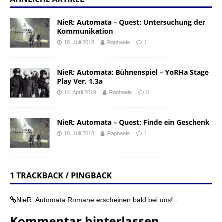
NieR: Automata – Quest: Untersuchung der
Kommunikation
18. Juli 2018
Raphaela
1
NieR: Automata: Bühnenspiel – YoRHa Stage
Play Ver. 1.3a
14. April 2019
Raphaela
0
NieR: Automata – Quest: Finde ein Geschenk
18. Juli 2018
Raphaela
1
1 TRACKBACK / PINGBACK
NieR: Automata Romane erscheinen bald bei uns! ·
Kommentar hinterlassen