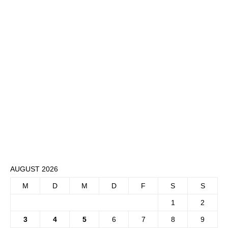
AUGUST 2026
M
D
M
D
F
S
S
1
2
3
4
5
6
7
8
9