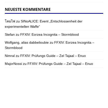
NEUESTE KOMMENTARE
โคมไฟ
zu
SINoALICE: Event „Entschlossenheit der
experimentellen Waffe“
Stefan
zu
FFXIV: Eorzea Incognita – Stormblood
Wolfgang, alias dabbelioubie
zu
FFXIV: Eorzea Incognita –
Stormblood
Nimral
zu
FFXIV: Prüfungs Guide – Zel Tajaal – Enuo
MajorNossi
zu
FFXIV: Prüfungs Guide – Zel Tajaal – Enuo