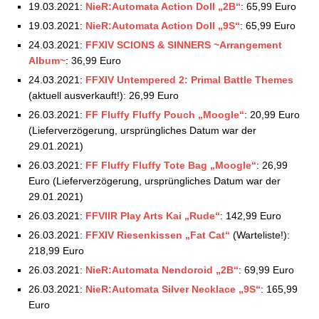
19.03.2021:
NieR:Automata Action Doll „2B“
: 65,99 Euro
Square Enix Store: Aktuelle Vorbestellungen –
19.03.2021:
NieR:Automata Action Doll „9S“
: 65,99 Euro
17.09.2021
Square Enix Store: Aktuelle Vorbestellungen –
24.03.2021:
FFXIV SCIONS & SINNERS ~Arrangement
24.09.2021
Album~
: 36,99 Euro
Square Enix Store: Aktuelle Vorbestellungen –
24.03.2021:
FFXIV Untempered 2: Primal Battle Themes
01.10.2021
(aktuell ausverkauft!): 26,99 Euro
Square Enix Store: Aktuelle Vorbestellungen –
26.03.2021:
FF Fluffy Fluffy Pouch „Moogle“
: 20,99 Euro
15.10.2021
(Lieferverzögerung, ursprüngliches Datum war der
Square Enix Store: Aktuelle Vorbestellungen –
29.01.2021)
22.10.2021
26.03.2021:
FF Fluffy Fluffy Tote Bag „Moogle“
: 26,99
Square Enix Store: Aktuelle Vorbestellungen –
Euro (Lieferverzögerung, ursprüngliches Datum war der
07.11.2021
29.01.2021)
Square Enix Store: Aktuelle Vorbestellungen –
14.11.2021
26.03.2021:
FFVIIR Play Arts Kai „Rude“
: 142,99 Euro
Square Enix Store: Aktuelle Vorbestellungen –
26.03.2021:
FFXIV Riesenkissen „Fat Cat“
(Warteliste!):
19.11.2021
218,99 Euro
Square Enix Store: Aktuelle Vorbestellungen –
26.03.2021:
NieR:Automata Nendoroid „2B“
: 69,99 Euro
03.12.2021
26.03.2021:
NieR:Automata Silver Necklace „9S“
: 165,99
Square Enix Store: Aktuelle Vorbestellungen –
Euro
14.12.2021