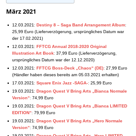
16.04.2021
März 2021
Square Enix Store: Aktuelle Vorbestellungen –
23.04.2021
Square Enix Store: Aktuelle Vorbestellungen –
12.03.2021:
Destiny 8 – Saga Band Arrangement Album
:
30.04.2021
25,99 Euro (Lieferverzögerung, ursprüngliches Datum war
Square Enix Store: Aktuelle Vorbestellungen –
der 17.02.2021)
07.05.2021
12.03.2021:
FFTCG Annual 2018-2020 Original
Square Enix Store: Aktuelle Vorbestellungen –
Illustration Art Book
: 37,99 Euro (Lieferverzögerung,
14.05.2021
ursprüngliches Datum war der 12.12.2020)
Square Enix Store: Aktuelle Vorbestellungen –
12.03.2021:
FFTCG Boss-Deck „Chaos“ (DE)
: 27,99 Euro
21.05.2021
(Händler haben dieses bereits am 05.03.2021 erhalten)
Square Enix Store: Aktuelle Vorbestellungen –
17.03.2021:
Square Enix Jazz -SAGA-
: 25,99 Euro
04.06.2021
Square Enix Store: Aktuelle Vorbestellungen –
19.03.2021:
Dragon Quest V Bring Arts „Bianca Normale
11.06.2021
Version“
: 74,99 Euro
Square Enix Store: Aktuelle Vorbestellungen –
19.03.2021:
Dragon Quest V Bring Arts „Bianca LIMITED
21.06.2021
EDITION“
: 79,99 Euro
Square Enix Store: Aktuelle Vorbestellungen –
19.03.2021:
Dragon Quest V Bring Arts „Hero Normale
25.06.2021
Version“
: 74,99 Euro
Square Enix Store: Aktuelle Vorbestellungen –
19.03.2021:
Dragon Quest V Bring Arts „Hero LIMITED