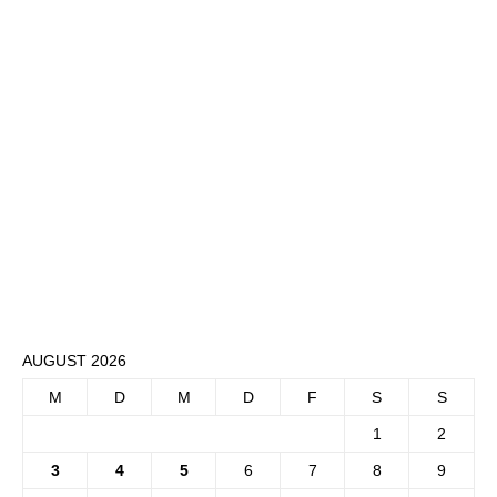
AUGUST 2026
M
D
M
D
F
S
S
1
2
3
4
5
6
7
8
9