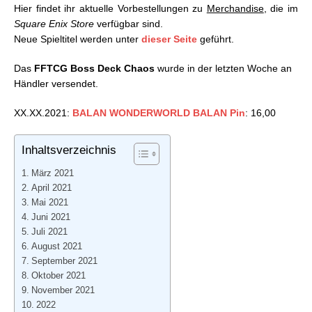
Hier findet ihr aktuelle Vorbestellungen zu
Merchandise
, die im
05.02.2021
Square Enix Store
verfügbar sind.
Square Enix Store: Aktuelle Vorbestellungen –
Neue Spieltitel werden unter
dieser Seite
geführt.
12.02.2021
Square Enix Store: Aktuelle Vorbestellungen –
Das
FFTCG Boss Deck Chaos
wurde in der letzten Woche an
19.02.2021
Händler versendet.
Square Enix Store: Aktuelle Vorbestellungen –
26.02.2021
XX.XX.2021:
BALAN WONDERWORLD BALAN Pin
: 16,00
Square Enix Store: Aktuelle Vorbestellungen –
05.03.2021
Inhaltsverzeichnis
Square Enix Store: Aktuelle Vorbestellungen –
12.03.2021
März 2021
Square Enix Store: Aktuelle Vorbestellungen –
April 2021
19.03.2021
Mai 2021
Square Enix Store: Aktuelle Vorbestellungen –
Juni 2021
26.03.2021
Juli 2021
Square Enix Store: Aktuelle Vorbestellungen –
August 2021
02.04.2021
September 2021
Square Enix Store: Aktuelle Vorbestellungen –
Oktober 2021
09.04.2021
November 2021
Square Enix Store: Aktuelle Vorbestellungen –
2022