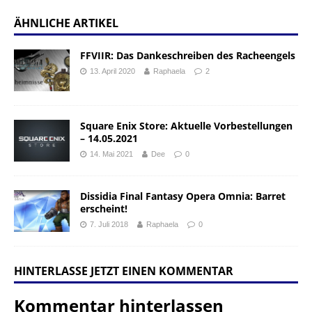
ÄHNLICHE ARTIKEL
FFVIIR: Das Dankeschreiben des Racheengels
13. April 2020
Raphaela
2
Square Enix Store: Aktuelle Vorbestellungen
– 14.05.2021
14. Mai 2021
Dee
0
Dissidia Final Fantasy Opera Omnia: Barret
erscheint!
7. Juli 2018
Raphaela
0
HINTERLASSE JETZT EINEN KOMMENTAR
Kommentar hinterlassen