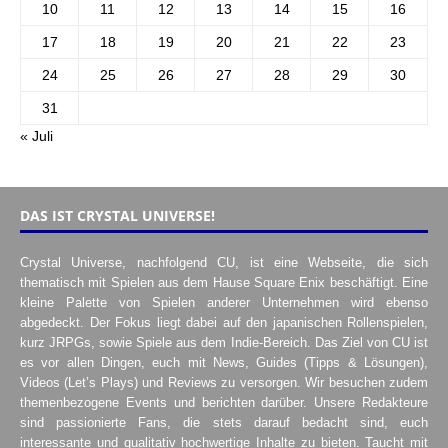
10
11
12
13
14
15
16
17
18
19
20
21
22
23
24
25
26
27
28
29
30
31
« Juli
DAS IST CRYSTAL UNIVERSE!
Crystal Universe, nachfolgend CU, ist eine Webseite, die sich
thematisch mit Spielen aus dem Hause Square Enix beschäftigt. Eine
kleine Palette von Spielen anderer Unternehmen wird ebenso
abgedeckt. Der Fokus liegt dabei auf den japanischen Rollenspielen,
kurz JRPGs, sowie Spiele aus dem Indie-Bereich. Das Ziel von CU ist
es vor allen Dingen, euch mit News, Guides (Tipps & Lösungen),
Videos (Let’s Plays) und Reviews zu versorgen. Wir besuchen zudem
themenbezogene Events und berichten darüber. Unsere Redakteure
sind passionierte Fans, die stets darauf bedacht sind, euch
interessante und qualitativ hochwertige Inhalte zu bieten. Taucht mit