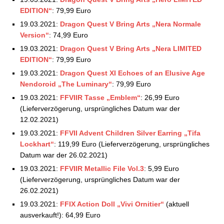
02.07.2021
EDITION“
: 79,99 Euro
Square Enix Store: Aktuelle Vorbestellungen –
09.07.2021
19.03.2021:
Dragon Quest V Bring Arts „Nera Normale
Square Enix Store: Aktuelle Vorbestellungen –
Version“
: 74,99 Euro
16.07.2021
19.03.2021:
Dragon Quest V Bring Arts „Nera LIMITED
Square Enix Store: Aktuelle Vorbestellungen –
EDITION“
: 79,99 Euro
23.07.2021
19.03.2021:
Dragon Quest XI Echoes of an Elusive Age
Square Enix Store: Aktuelle Vorbestellungen –
Nendoroid „The Luminary“
: 79,99 Euro
30.07.2021
19.03.2021:
FFVIIR Tasse „Emblem“
: 26,99 Euro
Square Enix Store: Aktuelle Vorbestellungen –
(Lieferverzögerung, ursprüngliches Datum war der
05.08.2021
12.02.2021)
Square Enix Store: Aktuelle Vorbestellungen –
19.03.2021:
FFVII Advent Children Silver Earring „Tifa
17.08.2021
Lockhart“
: 119,99 Euro (Lieferverzögerung, ursprüngliches
Square Enix Store: Aktuelle Vorbestellungen –
Datum war der 26.02.2021)
20.08.2021
Square Enix Store: Aktuelle Vorbestellungen –
19.03.2021:
FFVIIR Metallic File Vol.3
: 5,99 Euro
28.08.2021
(Lieferverzögerung, ursprüngliches Datum war der
Square Enix Store: Aktuelle Vorbestellungen –
26.02.2021)
02.09.2021
19.03.2021:
FFIX Action Doll „Vivi Ornitier“
(aktuell
Square Enix Store: Aktuelle Vorbestellungen –
ausverkauft!): 64,99 Euro
07.09.2021