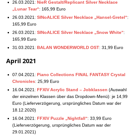
26.03.2021:
NieR Gestalt/Replicant Silver Necklace
Square Enix Store: Aktuelle Vorbestellungen –
„Lunar Tear“
: 165,99 Euro
26.12.2021
26.03.2021:
SINoALICE Silver Necklace „Hansel-Gretel“
:
165,99 Euro
26.03.2021:
SINoALICE Silver Necklace „Snow White“
:
165,99 Euro
31.03.2021:
BALAN WONDERWORLD OST
: 31,99 Euro
April 2021
07.04.2021:
Piano Collections FINAL FANTASY Crystal
Chronicles
: 25,99 Euro
16.04.2021:
FFXIV Acrylic Stand – Jobklassen
(Auswahl
der einzelnen Klassen über das Dropdown-Menü): je 14,99
Euro (Lieferverzögerung, ursprüngliches Datum war der
18.12.2020)
16.04.2021:
FFXIV Puzzle „Nightfall“
: 33,99 Euro
(Lieferverzögerung, ursprüngliches Datum war der
29.01.2021)