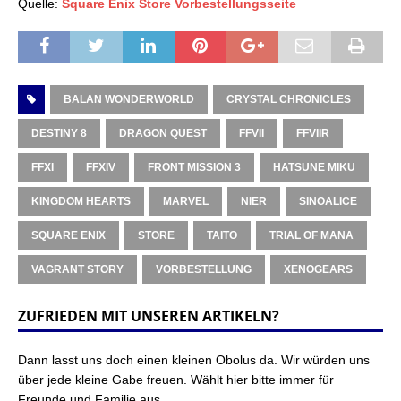
Quelle:
Square Enix Store Vorbestellungsseite
BALAN WONDERWORLD
CRYSTAL CHRONICLES
DESTINY 8
DRAGON QUEST
FFVII
FFVIIR
FFXI
FFXIV
FRONT MISSION 3
HATSUNE MIKU
KINGDOM HEARTS
MARVEL
NIER
SINOALICE
SQUARE ENIX
STORE
TAITO
TRIAL OF MANA
VAGRANT STORY
VORBESTELLUNG
XENOGEARS
ZUFRIEDEN MIT UNSEREN ARTIKELN?
Dann lasst uns doch einen kleinen Obolus da. Wir würden uns
über jede kleine Gabe freuen. Wählt hier bitte immer für
Freunde und Familie aus.