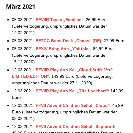
Square Enix Store: Aktuelle Vorbestellungen –
März 2021
26.12.2021
05.03.2021:
FFVIIR Tasse „Emblem“
: 26,99 Euro
(Lieferverzögerung, ursprüngliches Datum war der
12.02.2021)
05.03.2021:
FFTCG Boss-Deck „Chaos“ (DE)
: 27,99 Euro
05.03.2021:
FFXIV Bring Arts „Y’shtola“
: 89,99 Euro
(Lieferverzögerung, ursprüngliches Datum war der
15.12.2020)
12.03.2021:
FFVIIR Play Arts Kai „Cloud Strife Ver2
LIMITED EDITION“
: 149,99 Euro (Lieferverzögerung,
ursprüngliches Datum war der 27.11.2020)
12.03.2021:
FFVIIR Play Arts Kai „Tifa Lockhart“
: 142,99
Euro
12.03.2021:
FFVII Advent Children Schal „Cloud“
: 45,99
Euro (Lieferverzögerung, ursprüngliches Datum war der
05.02.2021)
12.03.2021:
FFVII Advent Children Schal „Sephiroth“
:
45,99 Euro (Lieferverzögerung, ursprüngliches Datum war