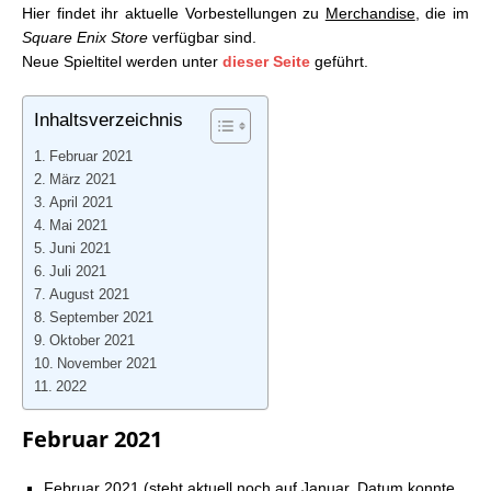
Hier findet ihr aktuelle Vorbestellungen zu
Merchandise
, die im
05.02.2021
Square Enix Store
verfügbar sind.
Square Enix Store: Aktuelle Vorbestellungen –
Neue Spieltitel werden unter
dieser Seite
geführt.
12.02.2021
Square Enix Store: Aktuelle Vorbestellungen –
19.02.2021
Inhaltsverzeichnis
Square Enix Store: Aktuelle Vorbestellungen –
Februar 2021
26.02.2021
März 2021
Square Enix Store: Aktuelle Vorbestellungen –
April 2021
05.03.2021
Mai 2021
Square Enix Store: Aktuelle Vorbestellungen –
Juni 2021
12.03.2021
Juli 2021
Square Enix Store: Aktuelle Vorbestellungen –
August 2021
19.03.2021
September 2021
Square Enix Store: Aktuelle Vorbestellungen –
Oktober 2021
26.03.2021
November 2021
Square Enix Store: Aktuelle Vorbestellungen –
2022
02.04.2021
Square Enix Store: Aktuelle Vorbestellungen –
Februar 2021
09.04.2021
Square Enix Store: Aktuelle Vorbestellungen –
Februar 2021 (steht aktuell noch auf Januar, Datum konnte