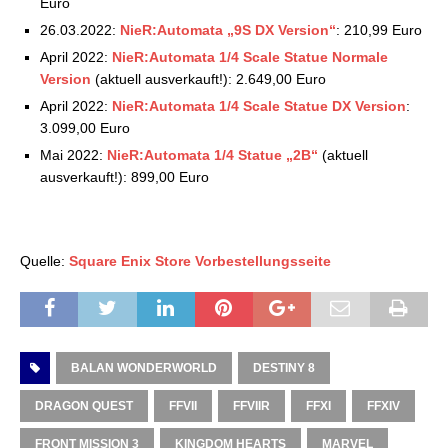
Euro
26.03.2022:
NieR:Automata „9S DX Version“
: 210,99 Euro
April 2022:
NieR:Automata 1/4 Scale Statue Normale
Version
(aktuell ausverkauft!): 2.649,00 Euro
April 2022:
NieR:Automata 1/4 Scale Statue DX Version
:
3.099,00 Euro
Mai 2022:
NieR:Automata 1/4 Statue „2B“
(aktuell
ausverkauft!): 899,00 Euro
Quelle:
Square Enix Store Vorbestellungsseite
BALAN WONDERWORLD
DESTINY 8
DRAGON QUEST
FFVII
FFVIIR
FFXI
FFXIV
FRONT MISSION 3
KINGDOM HEARTS
MARVEL