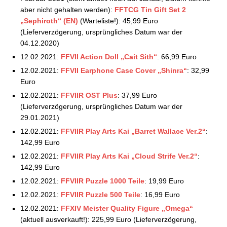
16.04.2021
aber nicht gehalten werden):
FFTCG Tin Gift Set 2
Square Enix Store: Aktuelle Vorbestellungen –
„Sephiroth“ (EN)
(Warteliste!): 45,99 Euro
23.04.2021
(Lieferverzögerung, ursprüngliches Datum war der
Square Enix Store: Aktuelle Vorbestellungen –
04.12.2020)
30.04.2021
12.02.2021:
FFVII Action Doll „Cait Sith“
: 66,99 Euro
Square Enix Store: Aktuelle Vorbestellungen –
12.02.2021:
FFVII Earphone Case Cover „Shinra“
: 32,99
07.05.2021
Euro
Square Enix Store: Aktuelle Vorbestellungen –
14.05.2021
12.02.2021:
FFVIIR OST Plus
: 37,99 Euro
Square Enix Store: Aktuelle Vorbestellungen –
(Lieferverzögerung, ursprüngliches Datum war der
21.05.2021
29.01.2021)
Square Enix Store: Aktuelle Vorbestellungen –
12.02.2021:
FFVIIR Play Arts Kai „Barret Wallace Ver.2“
:
04.06.2021
142,99 Euro
Square Enix Store: Aktuelle Vorbestellungen –
12.02.2021:
FFVIIR Play Arts Kai „Cloud Strife Ver.2“
:
11.06.2021
142,99 Euro
Square Enix Store: Aktuelle Vorbestellungen –
12.02.2021:
FFVIIR Puzzle 1000 Teile
: 19,99 Euro
21.06.2021
12.02.2021:
FFVIIR Puzzle 500 Teile
: 16,99 Euro
Square Enix Store: Aktuelle Vorbestellungen –
25.06.2021
12.02.2021:
FFXIV Meister Quality Figure „Omega“
Square Enix Store: Aktuelle Vorbestellungen –
(aktuell ausverkauft!): 225,99 Euro (Lieferverzögerung,