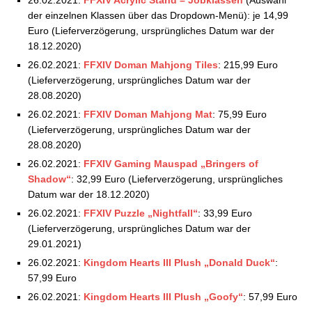
Square Enix Store: Aktuelle Vorbestellungen –
der einzelnen Klassen über das Dropdown-Menü): je 14,99
17.09.2021
Euro (Lieferverzögerung, ursprüngliches Datum war der
Square Enix Store: Aktuelle Vorbestellungen –
18.12.2020)
24.09.2021
26.02.2021:
FFXIV Doman Mahjong Tiles
: 215,99 Euro
Square Enix Store: Aktuelle Vorbestellungen –
(Lieferverzögerung, ursprüngliches Datum war der
01.10.2021
28.08.2020)
Square Enix Store: Aktuelle Vorbestellungen –
26.02.2021:
FFXIV Doman Mahjong Mat
: 75,99 Euro
15.10.2021
(Lieferverzögerung, ursprüngliches Datum war der
Square Enix Store: Aktuelle Vorbestellungen –
28.08.2020)
22.10.2021
26.02.2021:
FFXIV Gaming Mauspad „Bringers of
Square Enix Store: Aktuelle Vorbestellungen –
Shadow“
: 32,99 Euro (Lieferverzögerung, ursprüngliches
07.11.2021
Datum war der 18.12.2020)
Square Enix Store: Aktuelle Vorbestellungen –
14.11.2021
26.02.2021:
FFXIV Puzzle „Nightfall“
: 33,99 Euro
Square Enix Store: Aktuelle Vorbestellungen –
(Lieferverzögerung, ursprüngliches Datum war der
19.11.2021
29.01.2021)
Square Enix Store: Aktuelle Vorbestellungen –
26.02.2021:
Kingdom Hearts III Plush „Donald Duck“
:
03.12.2021
57,99 Euro
Square Enix Store: Aktuelle Vorbestellungen –
26.02.2021:
Kingdom Hearts III Plush „Goofy“
: 57,99 Euro
14.12.2021