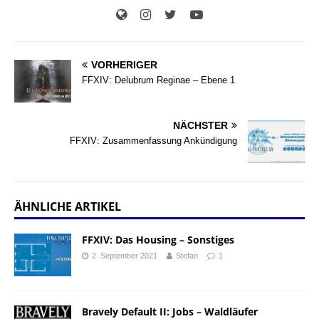
VORHERIGER
FFXIV: Delubrum Reginae – Ebene 1
NÄCHSTER
FFXIV: Zusammenfassung Ankündigung
ÄHNLICHE ARTIKEL
FFXIV: Das Housing – Sonstiges
2. September 2021
Stefan
1
Bravely Default II: Jobs – Waldläufer