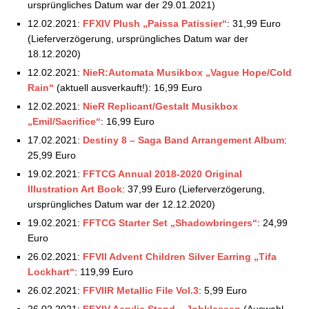
02.07.2021
ursprüngliches Datum war der 29.01.2021)
Square Enix Store: Aktuelle Vorbestellungen –
12.02.2021:
FFXIV Plush „Paissa Patissier“
: 31,99 Euro
09.07.2021
(Lieferverzögerung, ursprüngliches Datum war der
Square Enix Store: Aktuelle Vorbestellungen –
18.12.2020)
16.07.2021
12.02.2021:
NieR:Automata Musikbox „Vague Hope/Cold
Square Enix Store: Aktuelle Vorbestellungen –
Rain“
(aktuell ausverkauft!): 16,99 Euro
23.07.2021
12.02.2021:
NieR Replicant/Gestalt Musikbox
Square Enix Store: Aktuelle Vorbestellungen –
„Emil/Sacrifice“
: 16,99 Euro
30.07.2021
Square Enix Store: Aktuelle Vorbestellungen –
17.02.2021:
Destiny 8 – Saga Band Arrangement Album
:
05.08.2021
25,99 Euro
Square Enix Store: Aktuelle Vorbestellungen –
19.02.2021:
FFTCG Annual 2018-2020 Original
17.08.2021
Illustration Art Book
: 37,99 Euro (Lieferverzögerung,
Square Enix Store: Aktuelle Vorbestellungen –
ursprüngliches Datum war der 12.12.2020)
20.08.2021
19.02.2021:
FFTCG Starter Set „Shadowbringers“
: 24,99
Square Enix Store: Aktuelle Vorbestellungen –
Euro
28.08.2021
26.02.2021:
FFVII Advent Children Silver Earring „Tifa
Square Enix Store: Aktuelle Vorbestellungen –
Lockhart“
: 119,99 Euro
02.09.2021
26.02.2021:
Square Enix Store: Aktuelle Vorbestellungen –
FFVIIR Metallic File Vol.3
: 5,99 Euro
07.09.2021
26.02.2021:
FFXIV Acrylic Stand – Jobklassen
(Auswahl