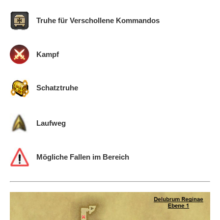
FFXIV: Die Bozja-Südfront – Ätheryten & Fates
FFXIV: Die Bozja-Südfront – Castrum Lacus Litore
Truhe für Verschollene Kommandos
FFXIV: Bozja-Südfront – Fronterlebnisse
FFXIV: Delubrum Reginae – Allgemeines
FFXIV: Delubrum Reginae – Ebene 1
Kampf
FFXIV: Delubrum Reginae – Ebene 2
FFXIV: Delubrum Reginae – Ebene 3
FFXIV: Die Zadnor-Hochebene – Allgemeines
Schatztruhe
FFXIV: Die Zadnor-Hochebene – Aufgaben
FFXIV: Zadnor-Hochebene – Fronterlebnisse
FFXIV: Zadnor-Hochebene – Verschollene
Laufweg
Kommandos
FFXIV: Liste Verschollene Kommandos
FFXIV: Zadnor-Hochebene – Die Dalriada – Zone 1
Mögliche Fallen im Bereich
& 2
FFXIV: Zadnor-Hochebene – Die Dalriada – Zone 3
& 4