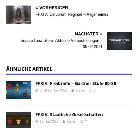
VORHERIGER
FFXIV: Delubrum Reginae – Allgemeines
NÄCHSTER
Square Enix Store: Aktuelle Vorbestellungen –
05.02.2021
ÄHNLICHE ARTIKEL
FFXIV: Freibriefe – Gärtner Stufe 80-88
5. Dezember 2021
Stefan
1
FFXIV: Staatliche Gesellschaften
17. Juli 2018
Stefan
7