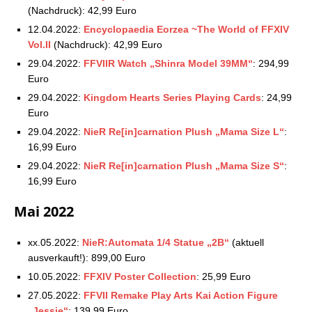
(Nachdruck): 42,99 Euro
12.04.2022:
Encyclopaedia Eorzea ~The World of FFXIV
Vol.II
(Nachdruck): 42,99 Euro
29.04.2022:
FFVIIR Watch „Shinra Model 39MM“
: 294,99
Euro
29.04.2022:
Kingdom Hearts Series Playing Cards
: 24,99
Euro
29.04.2022:
NieR Re[in]carnation Plush „Mama Size L“
:
16,99 Euro
29.04.2022:
NieR Re[in]carnation Plush „Mama Size S“
:
16,99 Euro
Mai 2022
xx.05.2022:
NieR:Automata 1/4 Statue „2B“
(aktuell
ausverkauft!): 899,00 Euro
10.05.2022:
FFXIV Poster Collection
: 25,99 Euro
27.05.2022:
FFVII Remake Play Arts Kai Action Figure
„Jessie“
: 139,99 Euro