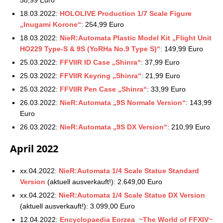
18.03.2022:
HOLOLIVE Production 1/7 Scale Figure
„Inugami Korone“
: 254,99 Euro
18.03.2022:
NieR:Automata Plastic Model Kit „Flight Unit
HO229 Type-S & 9S (YoRHa No.9 Type S)“
: 149,99 Euro
25.03.2022:
FFVIIR ID Case „Shinra“
: 37,99 Euro
25.03.2022:
FFVIIR Keyring „Shinra“
: 21,99 Euro
25.03.2022:
FFVIIR Pen Case „Shinra“
: 33,99 Euro
26.03.2022:
NieR:Automata „9S Normale Version“
: 143,99
Euro
26.03.2022:
NieR:Automata „9S DX Version“
: 210,99 Euro
April 2022
xx.04.2022:
NieR:Automata 1/4 Scale Statue Standard
Version
(aktuell ausverkauft!): 2.649,00 Euro
xx.04.2022:
NieR:Automata 1/4 Scale Statue DX Version
(aktuell ausverkauft!): 3.099,00 Euro
12.04.2022:
Encyclopaedia Eorzea ~The World of FFXIV~