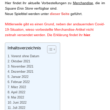
Hier findet ihr aktuelle Vorbestellungen zu
Merchandise
, die im
05.02.2021
Square Enix Store
verfügbar sind.
Square Enix Store: Aktuelle Vorbestellungen –
Neue Spieltitel werden unter
dieser Seite
geführt.
12.02.2021
Square Enix Store: Aktuelle Vorbestellungen –
Mittlerweile gibt es einen Grund, neben der andauernden Covid-
19.02.2021
19-Situation, wieso vorbestellte Merchandise-Artikel nicht
Square Enix Store: Aktuelle Vorbestellungen –
zeitnah versendet werden. Die Erklärung findet ihr
hier
.
26.02.2021
Square Enix Store: Aktuelle Vorbestellungen –
Inhaltsverzeichnis
05.03.2021
Square Enix Store: Aktuelle Vorbestellungen –
Vorerst ohne Datum
12.03.2021
Oktober 2021
Square Enix Store: Aktuelle Vorbestellungen –
November 2021
19.03.2021
Dezember 2021
Square Enix Store: Aktuelle Vorbestellungen –
Januar 2022
26.03.2021
Februar 2022
Square Enix Store: Aktuelle Vorbestellungen –
März 2022
02.04.2021
April 2022
Square Enix Store: Aktuelle Vorbestellungen –
Mai 2022
09.04.2021
Juni 2022
Square Enix Store: Aktuelle Vorbestellungen –
Juli 2022