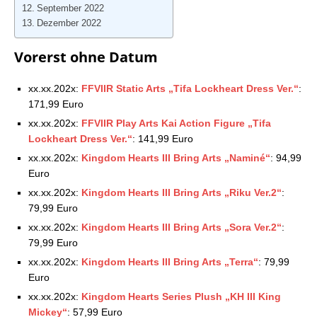
16.04.2021
September 2022
Square Enix Store: Aktuelle Vorbestellungen –
Dezember 2022
23.04.2021
Vorerst ohne Datum
Square Enix Store: Aktuelle Vorbestellungen –
30.04.2021
Square Enix Store: Aktuelle Vorbestellungen –
xx.xx.202x:
FFVIIR Static Arts „Tifa Lockheart Dress Ver.“
:
07.05.2021
171,99 Euro
Square Enix Store: Aktuelle Vorbestellungen –
xx.xx.202x:
FFVIIR Play Arts Kai Action Figure „Tifa
14.05.2021
Lockheart Dress Ver.“
: 141,99 Euro
Square Enix Store: Aktuelle Vorbestellungen –
xx.xx.202x:
Kingdom Hearts III Bring Arts „Naminé“
: 94,99
21.05.2021
Euro
Square Enix Store: Aktuelle Vorbestellungen –
xx.xx.202x:
Kingdom Hearts III Bring Arts „Riku Ver.2“
:
04.06.2021
79,99 Euro
Square Enix Store: Aktuelle Vorbestellungen –
11.06.2021
xx.xx.202x:
Kingdom Hearts III Bring Arts „Sora Ver.2“
:
Square Enix Store: Aktuelle Vorbestellungen –
79,99 Euro
21.06.2021
xx.xx.202x:
Kingdom Hearts III Bring Arts „Terra“
: 79,99
Square Enix Store: Aktuelle Vorbestellungen –
Euro
25.06.2021
xx.xx.202x:
Kingdom Hearts Series Plush „KH III King
Square Enix Store: Aktuelle Vorbestellungen –
Mickey“
: 57,99 Euro