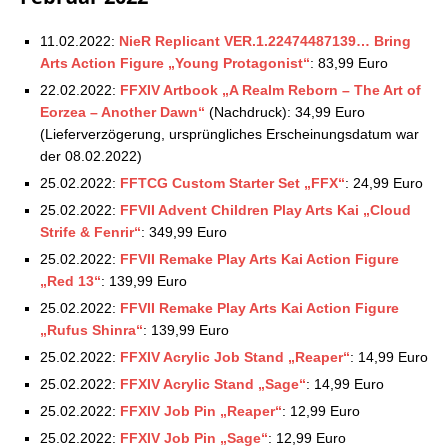
11.02.2022:
NieR Replicant VER.1.22474487139… Bring
Arts Action Figure „Young Protagonist“
: 83,99 Euro
22.02.2022:
FFXIV Artbook „A Realm Reborn – The Art of
Eorzea – Another Dawn“
(Nachdruck): 34,99 Euro
(Lieferverzögerung, ursprüngliches Erscheinungsdatum war
der 08.02.2022)
25.02.2022:
FFTCG Custom Starter Set „FFX“
: 24,99 Euro
25.02.2022:
FFVII Advent Children Play Arts Kai „Cloud
Strife & Fenrir“
: 349,99 Euro
25.02.2022:
FFVII Remake Play Arts Kai Action Figure
„Red 13“
: 139,99 Euro
25.02.2022:
FFVII Remake Play Arts Kai Action Figure
„Rufus Shinra“
: 139,99 Euro
25.02.2022:
FFXIV Acrylic Job Stand „Reaper“
: 14,99 Euro
25.02.2022:
FFXIV Acrylic Stand „Sage“
: 14,99 Euro
25.02.2022:
FFXIV Job Pin „Reaper“
: 12,99 Euro
25.02.2022:
FFXIV Job Pin „Sage“
: 12,99 Euro