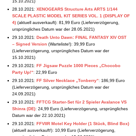
15.10.2021)
28.10.2021:
XENOGEARS Structure Arts
ARTS 1/144
SCALE PLASTIC MODEL KIT SERIES VOL. 1 (DISPLAY OF
4)
(aktuell ausverkauft): 81,99 Euro (Lieferverzögerung,
ursprüngliches Datum war der 28.05.2021)
29.10.2021:
Death Unto Dawn: FINAL FANTASY XIV OST
– Signed Version
(Warteliste!): 39,99 Euro
(Lieferverzögerung, ursprüngliches Datum war der
15.10.2021)
29.10.2021:
FF Jigsaw Puzzle 1000 Pieces „Chocobo
Party Up!“
: 22,99 Euro
29.10.2021:
FF Silver Necklace „Tonberry“
: 186,99 Euro
(Lieferverzögerung, ursprüngliches Datum war der
24.09.2021)
29.10.2021:
FFTCG Starter-Set für 2 Spieler Avalance VS
Shinra (DE)
: 24,99 Euro (Lieferverzögerung, ursprüngliches
Datum war der 22.10.2021)
29.10.2021:
FFVIIR Motel Key Holder (1 Stück, Blind Box)
(aktuell ausverkauft!): 10,99 Euro (Lieferverzögerung,