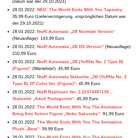
Datum war der 29.10.2021)
28.01.2022:
NEO: The World Ends With You Tapestry
:
35,99 Euro (Lieferverzögerung, ursprüngliches Datum war
der 29.10.2021)
28.01.2022:
NieR:Automata „2B Normale Version“
(Neuauflage): 143,99 Euro
28.01.2022:
NieR:Automata „2B DX Version“
(Neuauflage):
210,99 Euro
28.01.2022:
NieR:Automata „2B (YoRHa No. 2 Type B)
(Figure)“
(Warteliste!): 45,99 Euro
28.01.2022:
NieR:Automata Statuette „2B (YoRHa No. 2
Type B) 2P Color Ver. (Figure)“
: 45,99 Euro
28.01.2022:
NieR Replicant Ver. 1.22474487139…
Statuette „Adult Protagonist“
: 45,99 Euro
28.01.2022:
The World Ends With You The Animation
Bring Arts Action Figure „Neku Sakuraba“
: 91,99 Euro
28.01.2022:
The World Ends With You The Animation
Plush „Beat“
: 39,99 Euro
28.01.2022:
The World Ends With You The Animation