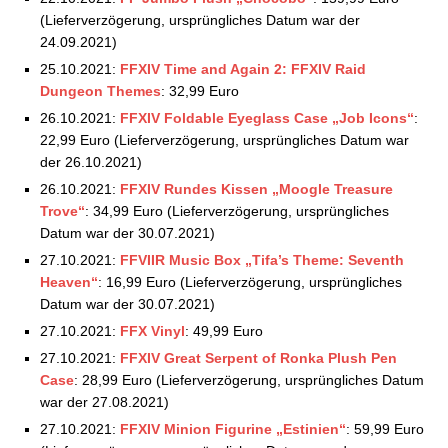
Square Enix Store: Aktuelle Vorbestellungen –
(Lieferverzögerung, ursprüngliches Datum war der
17.09.2021
24.09.2021)
Square Enix Store: Aktuelle Vorbestellungen –
25.10.2021:
FFXIV Time and Again 2: FFXIV Raid
24.09.2021
Dungeon Themes
: 32,99 Euro
Square Enix Store: Aktuelle Vorbestellungen –
26.10.2021:
FFXIV Foldable Eyeglass Case „Job Icons“
:
01.10.2021
22,99 Euro (Lieferverzögerung, ursprüngliches Datum war
Square Enix Store: Aktuelle Vorbestellungen –
der 26.10.2021)
15.10.2021
26.10.2021:
FFXIV Rundes Kissen „Moogle Treasure
Square Enix Store: Aktuelle Vorbestellungen –
Trove“
: 34,99 Euro (Lieferverzögerung, ursprüngliches
22.10.2021
Datum war der 30.07.2021)
Square Enix Store: Aktuelle Vorbestellungen –
07.11.2021
27.10.2021:
FFVIIR Music Box „Tifa’s Theme: Seventh
Square Enix Store: Aktuelle Vorbestellungen –
Heaven“
: 16,99 Euro (Lieferverzögerung, ursprüngliches
14.11.2021
Datum war der 30.07.2021)
Square Enix Store: Aktuelle Vorbestellungen –
27.10.2021:
FFX Vinyl
: 49,99 Euro
19.11.2021
27.10.2021:
FFXIV Great Serpent of Ronka Plush Pen
Square Enix Store: Aktuelle Vorbestellungen –
Case
: 28,99 Euro (Lieferverzögerung, ursprüngliches Datum
03.12.2021
war der 27.08.2021)
Square Enix Store: Aktuelle Vorbestellungen –
27.10.2021:
FFXIV Minion Figurine „Estinien“
: 59,99 Euro
14.12.2021