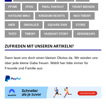
FFVIIR
FFXIV
FINAL FANTASY
FRONT MISSION
HATSUNE MIKU
KINGDOM HEARTS
NEO:TWEWY
NIER
SINOALICE
SQUARE ENIX
STORE
TAITO
TWEWY
VAGRANT STORY
XENOGEARS
ZUFRIEDEN MIT UNSEREN ARTIKELN?
Dann lasst uns doch einen kleinen Obolus da. Wir würden uns
über jede kleine Gabe freuen. Wählt hier bitte immer für
Freunde und Familie aus.