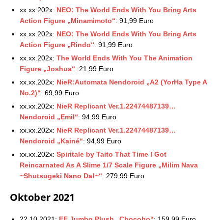
02.07.2021
xx.xx.202x:
NEO: The World Ends With You Bring Arts
Square Enix Store: Aktuelle Vorbestellungen –
Action Figure „Minamimoto“
: 91,99 Euro
09.07.2021
xx.xx.202x:
Square Enix Store: Aktuelle Vorbestellungen –
NEO: The World Ends With You Bring Arts
16.07.2021
Action Figure „Rindo“
: 91,99 Euro
Square Enix Store: Aktuelle Vorbestellungen –
xx.xx.202x:
The World Ends With You The Animation
23.07.2021
Figure „Joshua“
: 21,99 Euro
Square Enix Store: Aktuelle Vorbestellungen –
xx.xx.202x:
NieR:Automata Nendoroid „A2 (YorHa Type A
30.07.2021
No.2)“
: 69,99 Euro
Square Enix Store: Aktuelle Vorbestellungen –
xx.xx.202x:
NieR Replicant Ver.1.22474487139…
05.08.2021
Nendoroid „Emil“
: 94,99 Euro
Square Enix Store: Aktuelle Vorbestellungen –
xx.xx.202x:
NieR Replicant Ver.1.22474487139…
17.08.2021
Nendoroid „Kainé“
: 94,99 Euro
Square Enix Store: Aktuelle Vorbestellungen –
20.08.2021
xx.xx.202x:
Spiritale by Taito That Time I Got
Square Enix Store: Aktuelle Vorbestellungen –
Reincarnated As A Slime 1/7 Scale Figure „Milim Nava
28.08.2021
~Shutsugeki Nano Da!~“
: 279,99 Euro
Square Enix Store: Aktuelle Vorbestellungen –
Oktober 2021
02.09.2021
Square Enix Store: Aktuelle Vorbestellungen –
07.09.2021
22.10.2021:
FF Jumbo Plush „Chocobo“
: 159,99 Euro