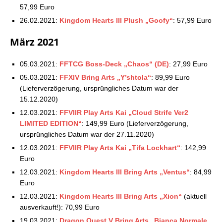
57,99 Euro
26.02.2021:
Kingdom Hearts III Plush „Goofy“
: 57,99 Euro
März 2021
05.03.2021:
FFTCG Boss-Deck „Chaos“ (DE)
: 27,99 Euro
05.03.2021:
FFXIV Bring Arts „Y’shtola“
: 89,99 Euro
(Lieferverzögerung, ursprüngliches Datum war der
15.12.2020)
12.03.2021:
FFVIIR Play Arts Kai „Cloud Strife Ver2
LIMITED EDITION“
: 149,99 Euro (Lieferverzögerung,
ursprüngliches Datum war der 27.11.2020)
12.03.2021:
FFVIIR Play Arts Kai „Tifa Lockhart“
: 142,99
Euro
12.03.2021:
Kingdom Hearts III Bring Arts „Ventus“
: 84,99
Euro
12.03.2021:
Kingdom Hearts III Bring Arts „Xion“
(aktuell
ausverkauft!): 70,99 Euro
19.03.2021:
Dragon Quest V Bring Arts „Bianca Normale