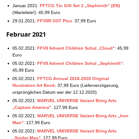
16.04.2021
Januar 2021:
FFTCG Tin Gift Set 2 „Sephiroth“ (EN)
Square Enix Store: Aktuelle Vorbestellungen –
(Warteliste!): 45,99 Euro
23.04.2021
29.01.2021:
FFVIIR OST Plus
: 37,99 Euro
Square Enix Store: Aktuelle Vorbestellungen –
30.04.2021
Februar 2021
Square Enix Store: Aktuelle Vorbestellungen –
07.05.2021
05.02.2021:
FFVII Advent Children Schal „Cloud“
: 45,99
Square Enix Store: Aktuelle Vorbestellungen –
Euro
14.05.2021
05.02.2021:
FFVII Advent Children Schal „Sephiroth“
:
Square Enix Store: Aktuelle Vorbestellungen –
45,99 Euro
21.05.2021
05.02.2021:
Square Enix Store: Aktuelle Vorbestellungen –
FFTCG Annual 2018-2020 Original
04.06.2021
Illustration Art Book
: 37,99 Euro (Lieferverzögerung,
ursprüngliches Datum war der 12.12.2020)
Square Enix Store: Aktuelle Vorbestellungen –
11.06.2021
05.02.2021:
MARVEL UNIVERSE Variant Bring Arts
Square Enix Store: Aktuelle Vorbestellungen –
„Captain America“
: 127,99 Euro
21.06.2021
05.02.2021:
MARVEL UNIVERSE Variant Bring Arts „Iron
Square Enix Store: Aktuelle Vorbestellungen –
Man“
: 127,99 Euro
25.06.2021
05.02.2021:
MARVEL UNIVERSE Variant Bring Arts
Square Enix Store: Aktuelle Vorbestellungen –
„Spider Man“
: 127,99 Euro