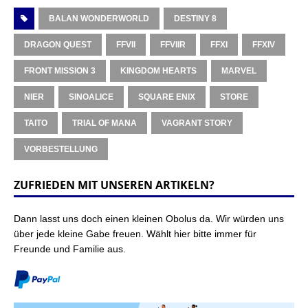
BALAN WONDERWORLD
DESTINY 8
DRAGON QUEST
FFVII
FFVIIR
FFXI
FFXIV
FRONT MISSION 3
KINGDOM HEARTS
MARVEL
NIER
SINOALICE
SQUARE ENIX
STORE
TAITO
TRIAL OF MANA
VAGRANT STORY
VORBESTELLUNG
ZUFRIEDEN MIT UNSEREN ARTIKELN?
Dann lasst uns doch einen kleinen Obolus da. Wir würden uns
über jede kleine Gabe freuen. Wählt hier bitte immer für
Freunde und Familie aus.