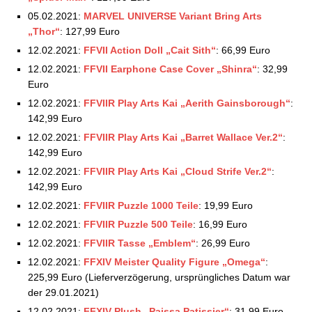
02.07.2021
05.02.2021:
MARVEL UNIVERSE Variant Bring Arts
Square Enix Store: Aktuelle Vorbestellungen –
„Thor“
: 127,99 Euro
09.07.2021
Square Enix Store: Aktuelle Vorbestellungen –
12.02.2021:
FFVII Action Doll „Cait Sith“
: 66,99 Euro
16.07.2021
12.02.2021:
FFVII Earphone Case Cover „Shinra“
: 32,99
Square Enix Store: Aktuelle Vorbestellungen –
Euro
23.07.2021
12.02.2021:
FFVIIR Play Arts Kai „Aerith Gainsborough“
:
Square Enix Store: Aktuelle Vorbestellungen –
142,99 Euro
30.07.2021
12.02.2021:
FFVIIR Play Arts Kai „Barret Wallace Ver.2“
:
Square Enix Store: Aktuelle Vorbestellungen –
142,99 Euro
05.08.2021
Square Enix Store: Aktuelle Vorbestellungen –
12.02.2021:
FFVIIR Play Arts Kai „Cloud Strife Ver.2“
:
17.08.2021
142,99 Euro
Square Enix Store: Aktuelle Vorbestellungen –
12.02.2021:
FFVIIR Puzzle 1000 Teile
: 19,99 Euro
20.08.2021
12.02.2021:
FFVIIR Puzzle 500 Teile
: 16,99 Euro
Square Enix Store: Aktuelle Vorbestellungen –
12.02.2021:
FFVIIR Tasse „Emblem“
: 26,99 Euro
28.08.2021
12.02.2021:
FFXIV Meister Quality Figure „Omega“
:
Square Enix Store: Aktuelle Vorbestellungen –
225,99 Euro (Lieferverzögerung, ursprüngliches Datum war
02.09.2021
der 29.01.2021)
Square Enix Store: Aktuelle Vorbestellungen –
07.09.2021
12.02.2021:
FFXIV Plush „Paissa Patissier“
: 31,99 Euro