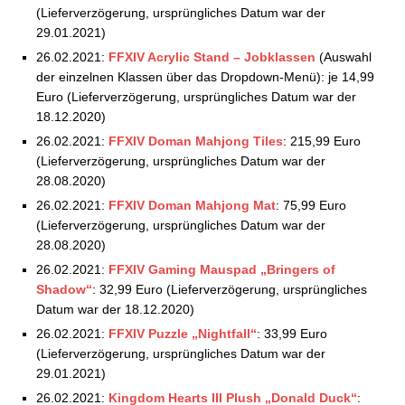
Square Enix Store: Aktuelle Vorbestellungen –
(Lieferverzögerung, ursprüngliches Datum war der
26.12.2021
29.01.2021)
26.02.2021:
FFXIV Acrylic Stand – Jobklassen
(Auswahl
der einzelnen Klassen über das Dropdown-Menü): je 14,99
Euro (Lieferverzögerung, ursprüngliches Datum war der
18.12.2020)
26.02.2021:
FFXIV Doman Mahjong Tiles
: 215,99 Euro
(Lieferverzögerung, ursprüngliches Datum war der
28.08.2020)
26.02.2021:
FFXIV Doman Mahjong Mat
: 75,99 Euro
(Lieferverzögerung, ursprüngliches Datum war der
28.08.2020)
26.02.2021:
FFXIV Gaming Mauspad „Bringers of
Shadow“
: 32,99 Euro (Lieferverzögerung, ursprüngliches
Datum war der 18.12.2020)
26.02.2021:
FFXIV Puzzle „Nightfall“
: 33,99 Euro
(Lieferverzögerung, ursprüngliches Datum war der
29.01.2021)
26.02.2021:
Kingdom Hearts III Plush „Donald Duck“
: