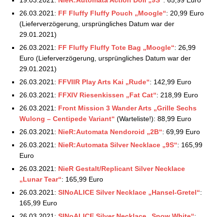
26.03.2021:
FF Fluffy Fluffy Pouch „Moogle“
: 20,99 Euro
(Lieferverzögerung, ursprüngliches Datum war der
29.01.2021)
26.03.2021:
FF Fluffy Fluffy Tote Bag „Moogle“
: 26,99
Euro (Lieferverzögerung, ursprüngliches Datum war der
29.01.2021)
26.03.2021:
FFVIIR Play Arts Kai „Rude“
: 142,99 Euro
26.03.2021:
FFXIV Riesenkissen „Fat Cat“
: 218,99 Euro
26.03.2021:
Front Mission 3 Wander Arts „Grille Sechs
Wulong – Centipede Variant“
(Warteliste!): 88,99 Euro
26.03.2021:
NieR:Automata Nendoroid „2B“
: 69,99 Euro
26.03.2021:
NieR:Automata Silver Necklace „9S“
: 165,99
Euro
26.03.2021:
NieR Gestalt/Replicant Silver Necklace
„Lunar Tear“
: 165,99 Euro
26.03.2021:
SINoALICE Silver Necklace „Hansel-Gretel“
:
165,99 Euro
26.03.2021:
SINoALICE Silver Necklace „Snow White“
: