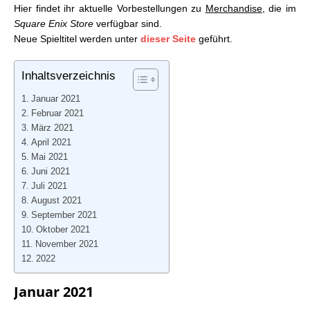
Hier findet ihr aktuelle Vorbestellungen zu
Merchandise
, die im
05.02.2021
Square Enix Store
verfügbar sind.
Square Enix Store: Aktuelle Vorbestellungen –
Neue Spieltitel werden unter
dieser Seite
geführt.
12.02.2021
Square Enix Store: Aktuelle Vorbestellungen –
19.02.2021
Inhaltsverzeichnis
Square Enix Store: Aktuelle Vorbestellungen –
Januar 2021
26.02.2021
Februar 2021
Square Enix Store: Aktuelle Vorbestellungen –
März 2021
05.03.2021
April 2021
Square Enix Store: Aktuelle Vorbestellungen –
Mai 2021
12.03.2021
Juni 2021
Square Enix Store: Aktuelle Vorbestellungen –
Juli 2021
19.03.2021
August 2021
Square Enix Store: Aktuelle Vorbestellungen –
September 2021
26.03.2021
Oktober 2021
Square Enix Store: Aktuelle Vorbestellungen –
November 2021
02.04.2021
2022
Square Enix Store: Aktuelle Vorbestellungen –
09.04.2021
Januar 2021
Square Enix Store: Aktuelle Vorbestellungen –