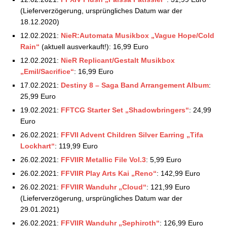
Square Enix Store: Aktuelle Vorbestellungen –
(Lieferverzögerung, ursprüngliches Datum war der
17.09.2021
18.12.2020)
Square Enix Store: Aktuelle Vorbestellungen –
12.02.2021:
NieR:Automata Musikbox „Vague Hope/Cold
24.09.2021
Rain“
(aktuell ausverkauft!): 16,99 Euro
Square Enix Store: Aktuelle Vorbestellungen –
12.02.2021:
NieR Replicant/Gestalt Musikbox
01.10.2021
„Emil/Sacrifice“
: 16,99 Euro
Square Enix Store: Aktuelle Vorbestellungen –
17.02.2021:
Destiny 8 – Saga Band Arrangement Album
:
15.10.2021
25,99 Euro
Square Enix Store: Aktuelle Vorbestellungen –
22.10.2021
19.02.2021:
FFTCG Starter Set „Shadowbringers“
: 24,99
Square Enix Store: Aktuelle Vorbestellungen –
Euro
07.11.2021
26.02.2021:
FFVII Advent Children Silver Earring „Tifa
Square Enix Store: Aktuelle Vorbestellungen –
Lockhart“
: 119,99 Euro
14.11.2021
26.02.2021:
FFVIIR Metallic File Vol.3
: 5,99 Euro
Square Enix Store: Aktuelle Vorbestellungen –
26.02.2021:
FFVIIR Play Arts Kai „Reno“
: 142,99 Euro
19.11.2021
26.02.2021:
Square Enix Store: Aktuelle Vorbestellungen –
FFVIIR Wanduhr „Cloud“
: 121,99 Euro
03.12.2021
(Lieferverzögerung, ursprüngliches Datum war der
29.01.2021)
Square Enix Store: Aktuelle Vorbestellungen –
14.12.2021
26.02.2021:
FFVIIR Wanduhr „Sephiroth“
: 126,99 Euro