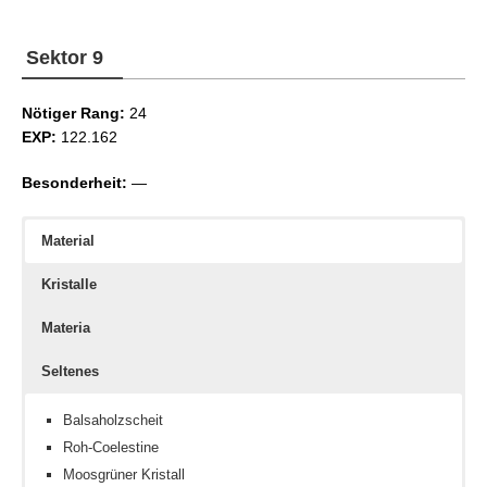
Windkristall
Strategen III
Fernöstlicher Grassamen
Sektor 9
Nötiger Rang:
24
EXP:
122.162
Besonderheit:
—
Material
Kristalle
Materia
Seltenes
Balsaholzscheit
Roh-Coelestine
Moosgrüner Kristall