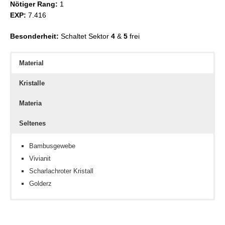
Nötiger Rang:
1
EXP:
7.416
Besonderheit:
Schaltet Sektor
4
&
5
frei
Material
Kristalle
Materia
Seltenes
Bambusgewebe
Vivianit
Scharlachroter Kristall
Golderz
Feuerkristall
Zauber III
Busch-Setzling
Wasserkristall
Fechtkunst III