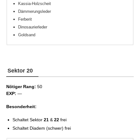
Kassia-Holzscheit
Dämmerungsleder
Ferberit
Dinosaurierleder
Goldsand
Keine
Willenskraft III
Eisengiganten-Kern
Willenskraft IV
Willenskraft V
Sektor 20
Frömmigkeit III
Frömmigkeit IV
Nötiger Rang:
Frömmigkeit V
50
EXP:
—
Besonderheit:
Schaltet Sektor
21
&
22
frei
Schaltet Diadem (schwer) frei