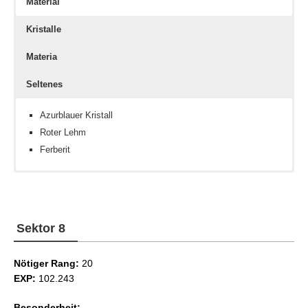
Material
Kristalle
Materia
Seltenes
Azurblauer Kristall
Roter Lehm
Ferberit
Feuerkristall
Fachwissen III
Feinalaune
Wasserkristall
Fechtkunst III
Fernöstliches Gras
Tincalconit
Sektor 8
Nötiger Rang:
20
EXP:
102.243
Besonderheit: