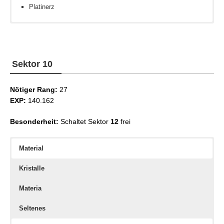
Platinerz
Blitzkristall
Stärke III
Spielzeugkasten-Schema
Windkristall
Kampf III
Kupfer-Expeditionsandenken
Sektor 10
Nötiger Rang:
27
EXP:
140.162
Besonderheit:
Schaltet Sektor
12
frei
Material
Kristalle
Materia
Seltenes