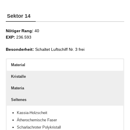
Eiskristall
Fachkenntnis IV
Dravniasche Wasserlinse
Fechtkunst III
Sektor 14
Fechtkunst IV
Nötiger Rang:
40
EXP:
236.593
Besonderheit:
Schaltet Luftschiff Nr. 3 frei
Material
Kristalle
Materia
Seltenes
Kassia-Holzscheit
Ätherochemische Faser
Scharlachroter Polykristall