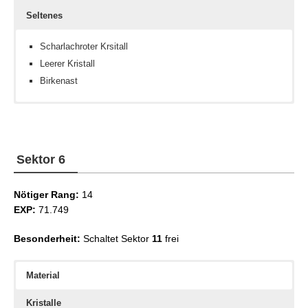
Seltenes
Scharlachroter Krsitall
Leerer Kristall
Birkenast
Windkristall
Konstituiton III
Spielzeugkasten-Schema
Blitzkristall
Assassinen III
Sektor 6
Nötiger Rang:
14
EXP:
71.749
Besonderheit:
Schaltet Sektor
11
frei
Material
Kristalle