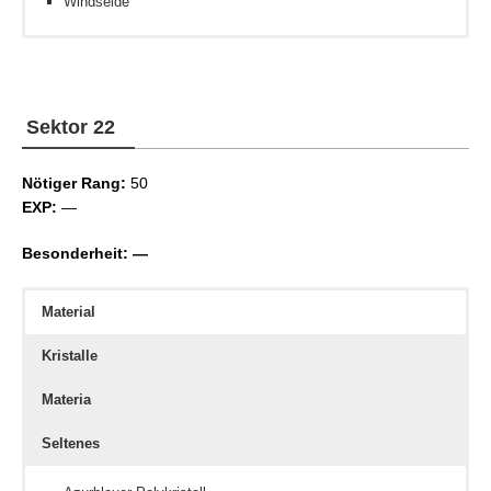
Windseide
Keine
Zauber III
Spielzeugkasten-Schema
Zauber IV
Zauber V
Sektor 22
Assassinen III
Assassinen IV
Nötiger Rang:
Assassinen V
50
EXP:
—
Besonderheit: —
Material
Kristalle
Materia
Seltenes