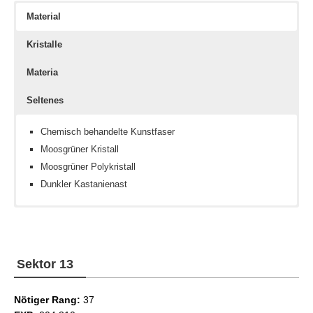
Material
Kristalle
Materia
Seltenes
Chemisch behandelte Kunstfaser
Moosgrüner Kristall
Moosgrüner Polykristall
Dunkler Kastanienast
Feuerkristall
Geschicklichkeit III
Busch-Setzling
Wasserkristall
Geschicklichkeit IV
Hellseher II
Sektor 13
Hellseher IV
Nötiger Rang:
37