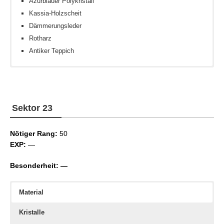
Azurblauer Polykristall
Kassia-Holzscheit
Dämmerungsleder
Rotharz
Antiker Teppich
Keine
Sammlerschlich II
Eisengiganten-Kern
Sammlerschlich IV
Sammlersinn IV
Sektor 23
Sammlersinn IV
Nötiger Rang:
50
EXP:
—
Besonderheit: —
Material
Kristalle