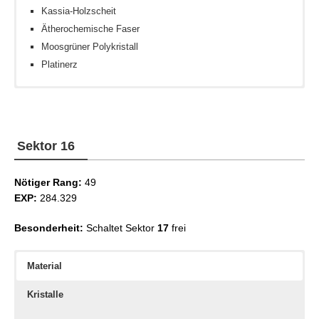
Kassia-Holzscheit
Ätherochemische Faser
Moosgrüner Polykristall
Platinerz
Erdkristall
Strategen III
Großherzige Mogkrone
Eiskristall
Strategen IV
Dinosaurierfossil
Konstitution III
Sektor 16
Konstitution IV
Nötiger Rang:
49
EXP:
284.329
Besonderheit:
Schaltet Sektor
17
frei
Material
Kristalle