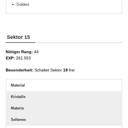
Golderz
Erdkristall
Inteligenz III
Spielzeugkasten-Schema
Eiskristall
Inteligenz IV
Feröstliches Gras
Hellseher III
Sektor 15
Hellseher IV
Nötiger Rang:
44
EXP:
261.553
Besonderheit:
Schaltet Sektor
19
frei
Material
Kristalle
Materia
Seltenes