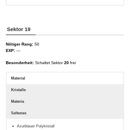
Keine
Stärke III
Spielzeugkasten-Schema
Stärke IV
Stärke V
Sektor 19
Kampf III
Kampf IV
Nötiger Rang:
Kampf V
50
EXP:
—
Besonderheit:
Schaltet Sektor
20
frei
Material
Kristalle
Materia
Seltenes
Azurblauer Polykristall