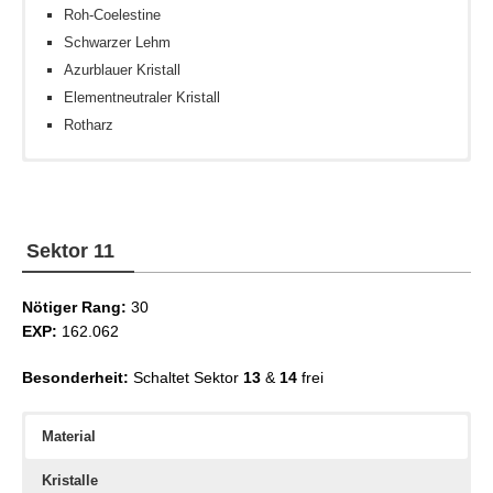
Roh-Coelestine
Schwarzer Lehm
Azurblauer Kristall
Elementneutraler Kristall
Rotharz
Feuerkristall
Sammlersold III
Großherzige Mogkrone
Wasserkristall
Sammlerschlich III
Töpferstein
Sektor 11
Nötiger Rang:
30
EXP:
162.062
Besonderheit:
Schaltet Sektor
13
&
14
frei
Material
Kristalle