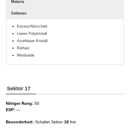
Materia
Seltenes
Kassia-Holzscheit
Leerer Polykristall
Azurblauer Kristall
Rotharz
Windseide
Feuerkristall
Sammlersold III
Fernöstliche Münze
Wasserkristall
Sammlersold IV
Sammlersinn III
Sektor 17
Sammlersinn IV
Nötiger Rang:
50
EXP:
—
Besonderheit:
Schaltet Sektor
18
frei