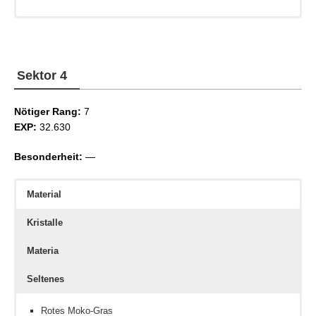
Erdkristall
Fachkenntnis III
Fernöstliche Münze
Eiskristall
Fechtkunst III
Sektor 4
Nötiger Rang:
7
EXP:
32.630
Besonderheit:
—
Material
Kristalle
Materia
Seltenes
Rotes Moko-Gras