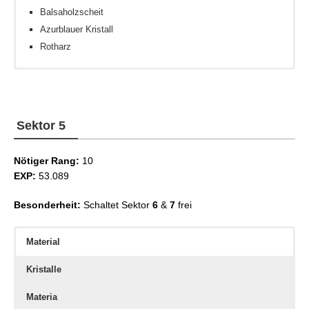
Balsaholzscheit
Azurblauer Kristall
Rotharz
Feuerkristall
Sammlerschlich III
Feinalaune
Wasserkristall
Sammlersinn III
Sektor 5
Nötiger Rang:
10
EXP:
53.089
Besonderheit:
Schaltet Sektor
6
&
7
frei
Material
Kristalle
Materia