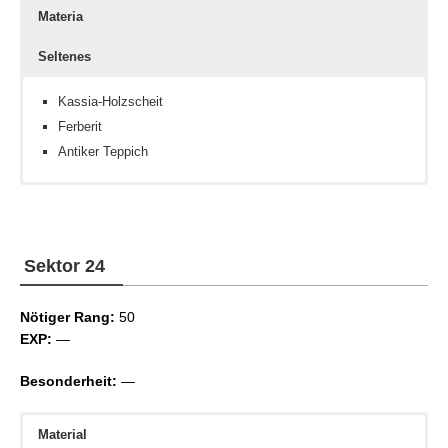
Materia
Seltenes
Kassia-Holzscheit
Ferberit
Antiker Teppich
Keine
Inteligenz III
Abgenutzte Notenrolle „A World Apart“
Inteligenz IV
Inteligenz V
Sektor 24
Hellseher III
Hellseher IV
Nötiger Rang:
Hellseher V
50
EXP:
—
Besonderheit:
—
Material