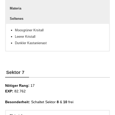
Materia
Seltenes
Moosgrüner Krsitall
Leerer Kristall
Dunkler Kastanienast
Erdkristall
Zauber III
Busch-Setzling
Eiskristall
Frömmigkeit III
Dravanische Wasserlinse
Sektor 7
Nötiger Rang:
17
EXP:
82.762
Besonderheit:
Schaltet Sektor
8
&
10
frei