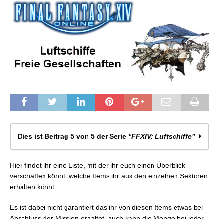
Dies ist Beitrag 5 von 5 der Serie
“FFXIV: Luftschiffe”
FFXIV: Luftschiffe: Allgemeines
Hier findet ihr eine Liste, mit der ihr euch einen Überblick
FFXIV: Luftschiffe: Baupläne / Produktion /
verschaffen könnt, welche Items ihr aus den einzelnen Sektoren
Konstruktion
erhalten könnt.
FFXIV: Luftschiffe: Erkundungen
FFXIV: Luftschiffe: Bauteil-Typen
Es ist dabei nicht garantiert das ihr von diesen Items etwas bei
FFXIV: Luftschiffe – Itemliste Wolkenmeer
Abschluss der Mission erhaltet, auch kann die Menge bei jeder