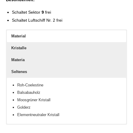
Schaltet Sektor
9
frei
Schaltet Luftschiff Nr. 2 frei
Material
Kristalle
Materia
Seltenes
Roh-Coelestine
Balsabauholz
Moosgrüner Kristall
Golderz
Elementneutraler Kristall
Blitzkristall
Willenskraft III
Eisengiganten-Kern