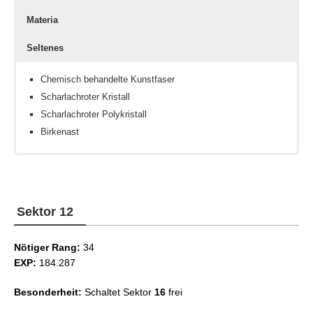
Materia
Seltenes
Chemisch behandelte Kunstfaser
Scharlachroter Kristall
Scharlachroter Polykristall
Birkenast
Erdkristall
Inteligenz III
Großherzige Mogkrone
Eiskristall
Inteligenz IV
Zauber III
Sektor 12
Zauber IV
Nötiger Rang:
34
EXP:
184.287
Besonderheit:
Schaltet Sektor
16
frei