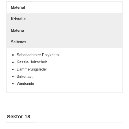
Material
Kristalle
Materia
Seltenes
Scharlachroter Polykristall
Kassia-Holzscheit
Dämmerungsleder
Birkenast
Windseide
Keine
Fachwissen III
Spielzeugkasten-Schema
Fachwissen IV
Fachkenntnis III
Sektor 18
Fachkenntnis IV