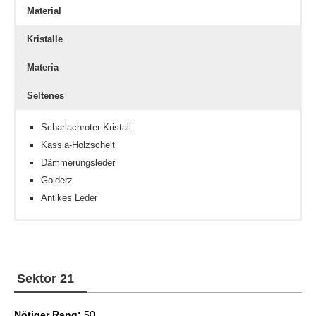
Material
Kristalle
Materia
Seltenes
Scharlachroter Kristall
Kassia-Holzscheit
Dämmerungsleder
Golderz
Antikes Leder
Keine
Geschicklichkeit III
Eisengiganten-Kern
Geschicklichkeit IV
Geschicklichkeit V
Sektor 21
Fechtkunst III
Fechtkunst IV
Nötiger Rang:
Fechtkunst V
50