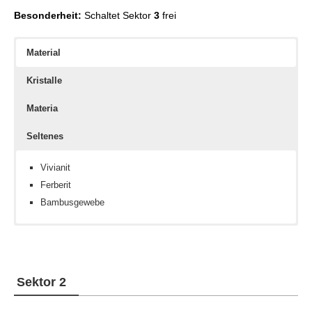
Besonderheit:
Schaltet Sektor
3
frei
Material
Kristalle
Materia
Seltenes
Vivianit
Ferberit
Bambusgewebe
Windkristall
Konstitution III
Großherzige Mogkrone
Blitzkristall
Geschicklichkeit III
Töpferstein
Sektor 2