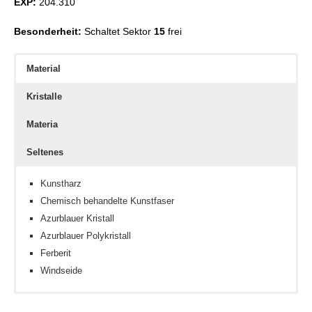
EXP:
204.310
Besonderheit:
Schaltet Sektor
15
frei
Material
Kristalle
Materia
Seltenes
Kunstharz
Chemisch behandelte Kunstfaser
Azurblauer Kristall
Azurblauer Polykristall
Ferberit
Windseide
Erdkristall
Fachkenntnis III
Feinalaune