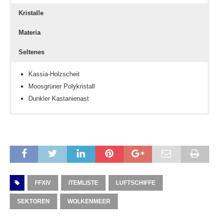
Kristalle
Materia
Seltenes
Kassia-Holzscheit
Moosgrüner Polykristall
Dunkler Kastanienast
Keine
Strategen III
Eisen-Expeditionsandenken
Strategen IV
Strategen V
Konstitution III
Konstitution IV
Konstitution V
FFXIV
ITEMLISTE
LUFTSCHIFFE
SEKTOREN
WOLKENMEER