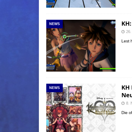
KH:
NEWS
26.
Lest 
KH 
NEWS
Neu
8. 
Die o