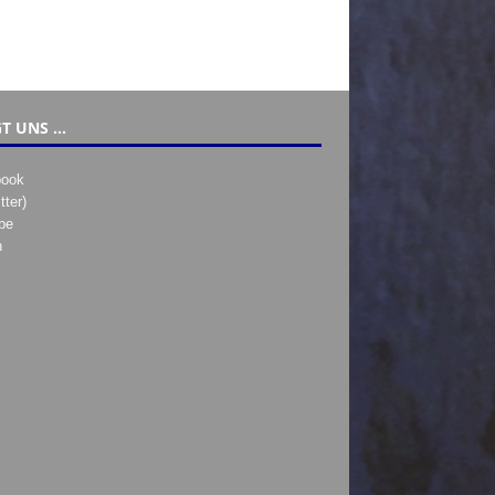
T UNS …
book
tter)
be
h