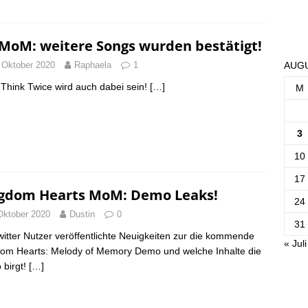
MoM: weitere Songs wurden bestätigt!
 Oktober 2020
Raphaela
1
AUGU
 Think Twice wird auch dabei sein!
[…]
M
3
10
17
gdom Hearts MoM: Demo Leaks!
24
Oktober 2020
Dustin
0
31
witter Nutzer veröffentlichte Neuigkeiten zur die kommende
« Juli
om Hearts: Melody of Memory Demo und welche Inhalte die
birgt!
[…]