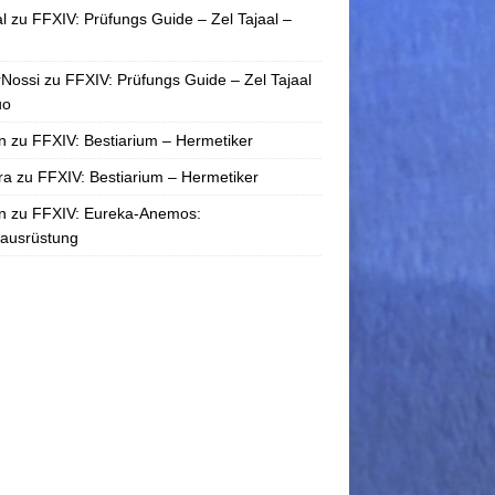
l
zu
FFXIV: Prüfungs Guide – Zel Tajaal –
rNossi
zu
FFXIV: Prüfungs Guide – Zel Tajaal
uo
n
zu
FFXIV: Bestiarium – Hermetiker
ra
zu
FFXIV: Bestiarium – Hermetiker
n
zu
FFXIV: Eureka-Anemos:
tausrüstung