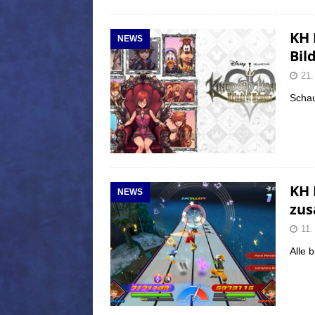
KH 
NEWS
Bil
21.
Schau
KH 
NEWS
zus
11.
Alle 