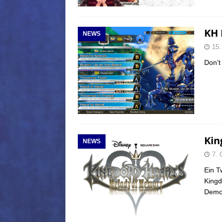
KH 
NEWS
15.
Don’t
Kin
NEWS
7. 
Ein T
Kingd
Demo 