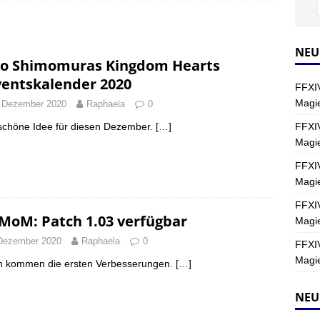
Y
s nördliche Kreszentia – Fork-Turm: Magie – Hallen II
FINAL
NEU
o Shimomuras Kingdom Hearts
entskalender 2020
FFXIV
s nördliche Kreszentia – Fork-Turm: Magie – Boss 2: Schwerttänzer
Magie
 Dezember 2020
Raphaela
0
Y
FFXIV
schöne Idee für diesen Dezember.
[…]
Magi
s nördliche Kreszentia – Fork-Turm: Magie – Boss 4: Index (Normal)
FFXIV
Magie
FFXIV
MoM: Patch 1.03 verfügbar
Magie
Dezember 2020
Raphaela
0
FFXIV
Magie
n kommen die ersten Verbesserungen.
[…]
NEU