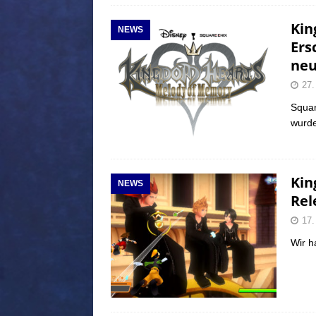
Kin
NEWS
Ers
neu
27.
Squar
wurde
Kin
NEWS
Rel
17.
Wir h