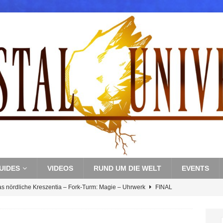
UIDES
VIDEOS
RUND UM DIE WELT
EVENTS
as nördliche Kreszentia – Fork-Turm: Magie – Uhrwerk
FINAL
s nördliche Kreszentia – Fork-Turm: Magie – Boss 3: Nekrophobia