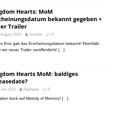
gdom Hearts: MoM
cheinungsdatum bekannt gegeben +
er Trailer
 August 2020
Jennifer
0
e Enix gab das Erscheinungsdatum bekannt! Ebenfalls
 ein neuer Trailer veröffentlicht!
[…]
gdom Hearts MoM: baldiges
easedate?
 Juli 2020
Raphaela
0
aben bock auf Melody of Memory!
[…]