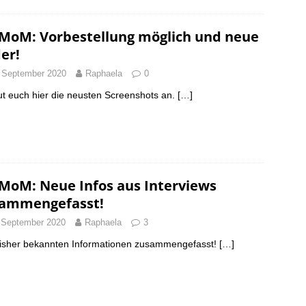
MoM: Vorbestellung möglich und neue
der!
 September 2020
Raphaela
0
t euch hier die neusten Screenshots an.
[…]
MoM: Neue Infos aus Interviews
ammengefasst!
 September 2020
Raphaela
3
bisher bekannten Informationen zusammengefasst!
[…]