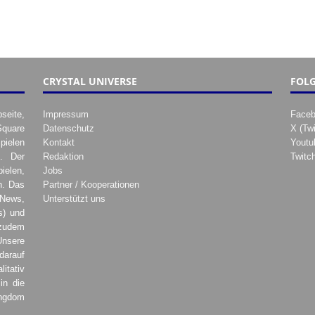
CRYSTAL UNIVERSE
FOLG
seite,
Impressum
Face
Square
Datenschutz
X (Twi
pielen
Kontakt
Youtu
. Der
Redaktion
Twitc
ielen,
Jobs
h. Das
Partner / Kooperationen
 News,
Unterstützt uns
s) und
zudem
Unsere
darauf
tativ
in die
ingdom