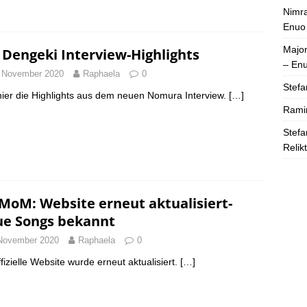
Nimra
Enuo
Majo
 Dengeki Interview-Highlights
– En
 November 2020
Raphaela
0
Stefa
hier die Highlights aus dem neuen Nomura Interview.
[…]
Rami
Stefa
Relik
MoM: Website erneut aktualisiert-
e Songs bekannt
November 2020
Raphaela
0
ffizielle Website wurde erneut aktualisiert.
[…]