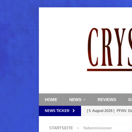
HOME
NEWS
REVIEWS
G
NEWS TICKER
[ 5. August 2026 ]
FFXIV: D
FANTASY
STARTSEITE
Nebenmissionen
[ 5. August 2026 ]
FFXIV: Da