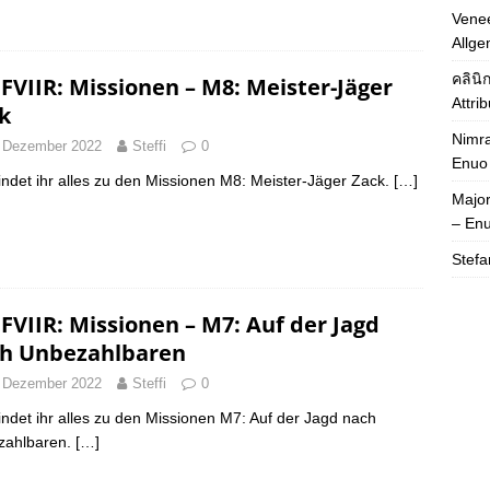
Venee
Allge
คลินิ
FVIIR: Missionen – M8: Meister-Jäger
Attri
k
Nimra
 Dezember 2022
Steffi
0
Enuo
findet ihr alles zu den Missionen M8: Meister-Jäger Zack.
[…]
Majo
– En
Stefa
FVIIR: Missionen – M7: Auf der Jagd
h Unbezahlbaren
 Dezember 2022
Steffi
0
findet ihr alles zu den Missionen M7: Auf der Jagd nach
zahlbaren.
[…]