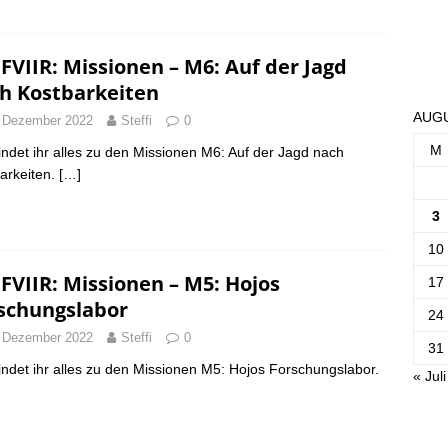
FVIIR: Missionen – M6: Auf der Jagd
h Kostbarkeiten
AUGU
 Dezember 2022
Steffi
0
M
findet ihr alles zu den Missionen M6: Auf der Jagd nach
arkeiten.
[…]
3
10
FVIIR: Missionen – M5: Hojos
17
schungslabor
24
 Dezember 2022
Steffi
0
31
findet ihr alles zu den Missionen M5: Hojos Forschungslabor.
« Juli