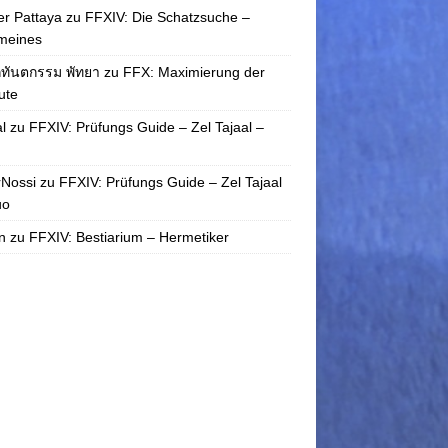
r Pattaya
zu
FFXIV: Die Schatzsuche –
meines
กทันตกรรม พัทยา
zu
FFX: Maximierung der
bute
l
zu
FFXIV: Prüfungs Guide – Zel Tajaal –
rNossi
zu
FFXIV: Prüfungs Guide – Zel Tajaal
uo
n
zu
FFXIV: Bestiarium – Hermetiker