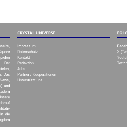
CRYSTAL UNIVERSE
FOLG
seite,
Impressum
Face
Square
Datenschutz
X (Twi
pielen
Kontakt
Youtu
. Der
Redaktion
Twitc
ielen,
Jobs
h. Das
Partner / Kooperationen
 News,
Unterstützt uns
s) und
zudem
Unsere
darauf
tativ
in die
ingdom