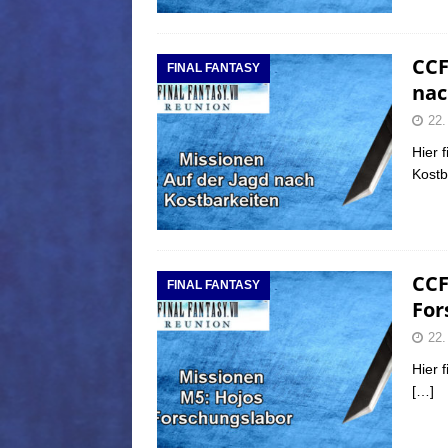
CCF
FINAL FANTASY
nac
22.
Hier 
Kostb
CCF
FINAL FANTASY
For
22.
Hier 
[…]