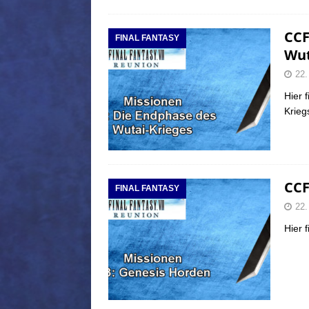
CCF
FINAL FANTASY
Wut
22.
Hier 
Krieg
CCF
FINAL FANTASY
22.
Hier 