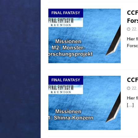
CCF
FINAL FANTASY
For
22.
Hier 
Forsc
CCF
FINAL FANTASY
22.
Hier 
[…]