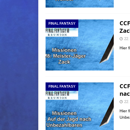
CCF
FINAL FANTASY
Zac
22.
Hier 
CCF
FINAL FANTASY
nac
22.
Hier 
Unbe