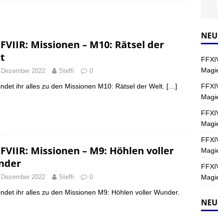
Y
s nördliche Kreszentia – Fork-Turm: Magie – Hallen II
FINAL
NEU
FVIIR: Missionen – M10: Rätsel der
t
FFXIV
s nördliche Kreszentia – Fork-Turm: Magie – Boss 2: Schwerttänzer
Magie
 Dezember 2022
Steffi
0
Y
FFXIV
findet ihr alles zu den Missionen M10: Rätsel der Welt.
[…]
Magi
s nördliche Kreszentia – Fork-Turm: Magie – Boss 4: Index (Normal)
FFXIV
Magie
FFXIV
FVIIR: Missionen – M9: Höhlen voller
Magie
nder
FFXIV
Magie
 Dezember 2022
Steffi
0
findet ihr alles zu den Missionen M9: Höhlen voller Wunder.
NEU