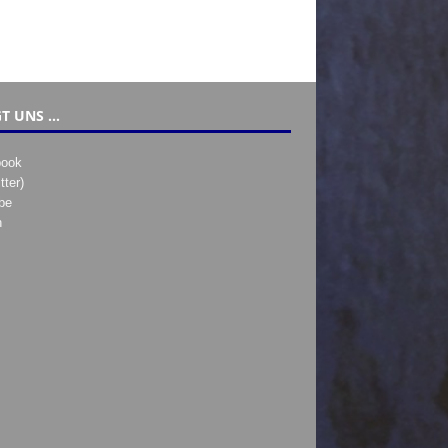
T UNS …
book
tter)
be
h