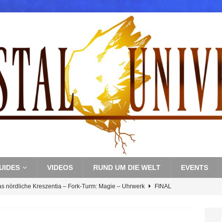
UIDES
VIDEOS
RUND UM DIE WELT
EVENTS
as nördliche Kreszentia – Fork-Turm: Magie – Uhrwerk
FINAL
s nördliche Kreszentia – Fork-Turm: Magie – Boss 3: Nekrophobia