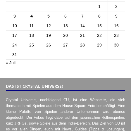
1
2
3
4
5
6
7
8
9
10
11
12
13
14
15
16
17
18
19
20
21
22
23
24
25
26
27
28
29
30
31
« Juli
DAS IST CRYSTAL UNIVERSE!
Crystal Universe, nachfolgend CU, ist eine Webseite, die sich
thematisch mit Spielen aus dem Hause Square Enix beschäftigt. Eine
kleine Palette von Spielen anderer Unternehmen wird ebenso
abgedeckt. Der Fokus liegt dabei auf den japanischen Rollenspielen,
kurz JRPGs, sowie Spiele aus dem Indie-Bereich. Das Ziel von CU ist
es vor allen Dingen, euch mit News, Guides (Tipps & Lösungen),