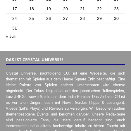
17
18
19
20
21
22
23
24
25
26
27
28
29
30
31
« Juli
DAS IST CRYSTAL UNIVERSE!
Crystal Universe, nachfolgend CU, ist eine Webseite, die sich
thematisch mit Spielen aus dem Hause Square Enix beschäftigt. Eine
kleine Palette von Spielen anderer Unternehmen wird ebenso
abgedeckt. Der Fokus liegt dabei auf den japanischen Rollenspielen,
kurz JRPGs, sowie Spiele aus dem Indie-Bereich. Das Ziel von CU ist
es vor allen Dingen, euch mit News, Guides (Tipps & Lösungen),
Videos (Let’s Plays) und Reviews zu versorgen. Wir besuchen zudem
themenbezogene Events und berichten darüber. Unsere Redakteure
sind passionierte Fans, die stets darauf bedacht sind, euch
interessante und qualitativ hochwertige Inhalte zu bieten. Taucht mit