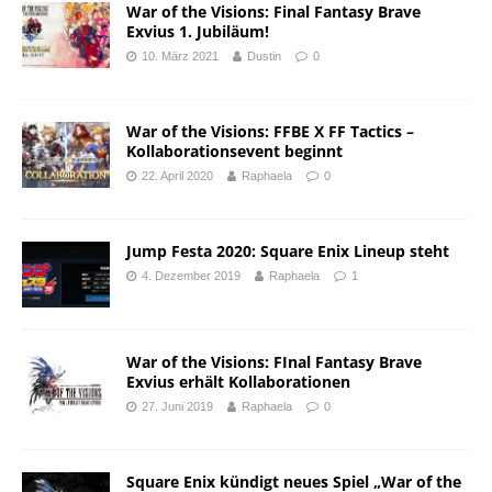
War of the Visions: Final Fantasy Brave
Exvius 1. Jubiläum!
10. März 2021
Dustin
0
War of the Visions: FFBE X FF Tactics –
Kollaborationsevent beginnt
22. April 2020
Raphaela
0
Jump Festa 2020: Square Enix Lineup steht
4. Dezember 2019
Raphaela
1
War of the Visions: FInal Fantasy Brave
Exvius erhält Kollaborationen
27. Juni 2019
Raphaela
0
Square Enix kündigt neues Spiel „War of the