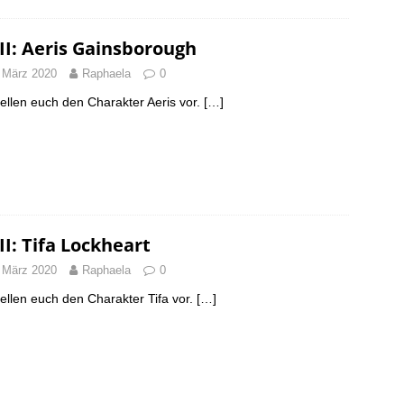
II: Aeris Gainsborough
 März 2020
Raphaela
0
tellen euch den Charakter Aeris vor.
[…]
II: Tifa Lockheart
 März 2020
Raphaela
0
tellen euch den Charakter Tifa vor.
[…]