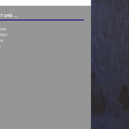
T UNS …
book
tter)
be
h