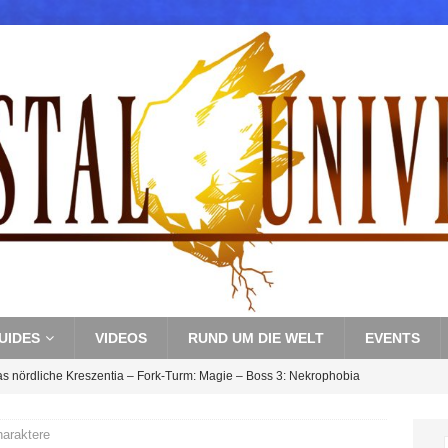
UIDES
VIDEOS
RUND UM DIE WELT
EVENTS
s nördliche Kreszentia – Fork-Turm: Magie – Boss 3: Nekrophobia
Y
haraktere
s nördliche Kreszentia – Fork-Turm: Magie – Hallen II
FINAL