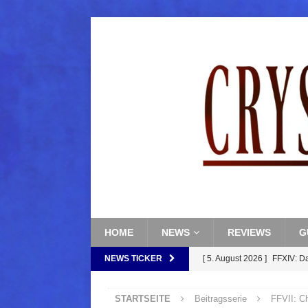
HOME
NEWS
REVIEWS
G
NEWS TICKER
[ 5. August 2026 ]
FFXIV: Da
(Normal)
FINAL FANTAS
STARTSEITE
Beitragsserie
FFVII: C
[ 5. August 2026 ]
FFXIV: Da