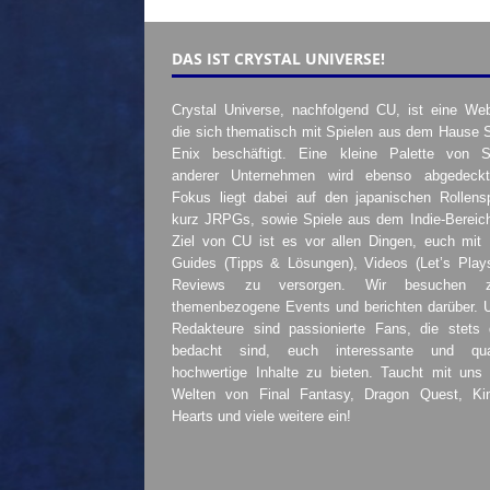
DAS IST CRYSTAL UNIVERSE!
Crystal Universe, nachfolgend CU, ist eine Web
die sich thematisch mit Spielen aus dem Hause 
Enix beschäftigt. Eine kleine Palette von S
anderer Unternehmen wird ebenso abgedeckt
Fokus liegt dabei auf den japanischen Rollensp
kurz JRPGs, sowie Spiele aus dem Indie-Bereic
Ziel von CU ist es vor allen Dingen, euch mit
Guides (Tipps & Lösungen), Videos (Let’s Play
Reviews zu versorgen. Wir besuchen 
themenbezogene Events und berichten darüber. 
Redakteure sind passionierte Fans, die stets 
bedacht sind, euch interessante und quali
hochwertige Inhalte zu bieten. Taucht mit uns 
Welten von Final Fantasy, Dragon Quest, K
Hearts und viele weitere ein!