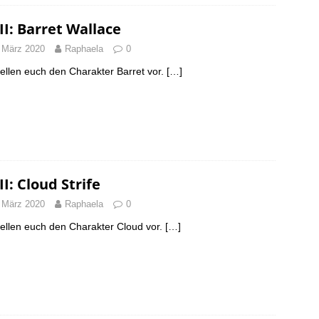
II: Barret Wallace
 März 2020
Raphaela
0
tellen euch den Charakter Barret vor.
[…]
II: Cloud Strife
 März 2020
Raphaela
0
tellen euch den Charakter Cloud vor.
[…]