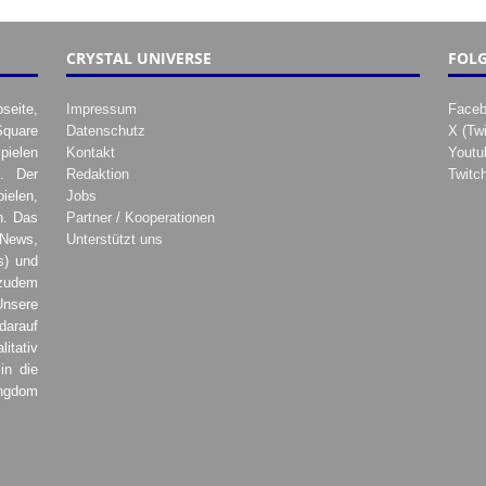
CRYSTAL UNIVERSE
FOLG
seite,
Impressum
Face
Square
Datenschutz
X (Twi
pielen
Kontakt
Youtu
. Der
Redaktion
Twitc
ielen,
Jobs
h. Das
Partner / Kooperationen
 News,
Unterstützt uns
s) und
zudem
Unsere
darauf
tativ
in die
ingdom