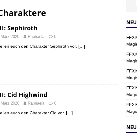
 Charaktere
s nördliche Kreszentia – Fork-Turm: Magie – Boss 2: Schwerttänzer
NEU
II: Sephiroth
Y
 März 2020
Raphaela
0
FFXIV
s nördliche Kreszentia – Fork-Turm: Magie – Boss 4: Index (Normal)
Magie
tellen euch den Charakter Sephiroth vor.
[…]
FFXIV
Magi
as nördliche Kreszentia – Fork-Turm: Magie – Uhrwerk
FINAL
FFXIV
Magie
FFXIV
II: Cid Highwind
Magie
 März 2020
Raphaela
0
FFXIV
Magie
tellen euch den Charakter Cid vor.
[…]
NEU