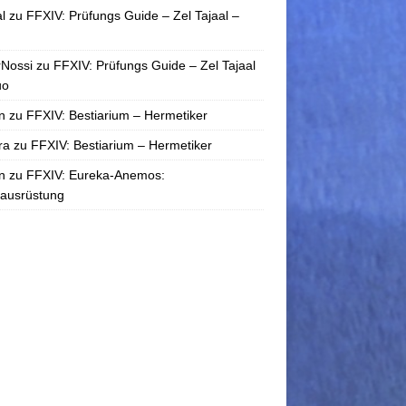
l
zu
FFXIV: Prüfungs Guide – Zel Tajaal –
rNossi
zu
FFXIV: Prüfungs Guide – Zel Tajaal
uo
n
zu
FFXIV: Bestiarium – Hermetiker
ra
zu
FFXIV: Bestiarium – Hermetiker
n
zu
FFXIV: Eureka-Anemos:
tausrüstung