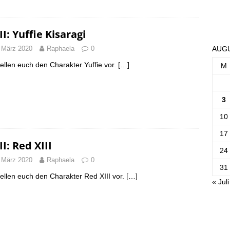
II: Yuffie Kisaragi
 März 2020
Raphaela
0
AUGU
tellen euch den Charakter Yuffie vor.
[…]
M
3
10
17
II: Red XIII
24
 März 2020
Raphaela
0
31
tellen euch den Charakter Red XIII vor.
[…]
« Juli