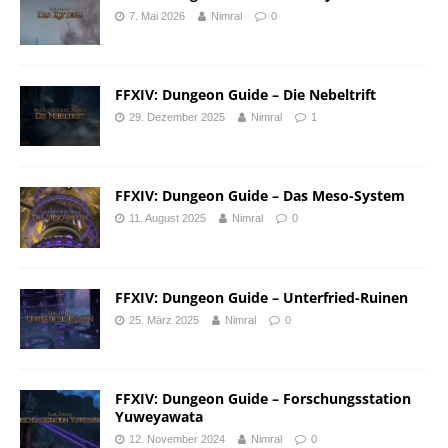
7. Mai 2026
Nimral
0
FFXIV: Dungeon Guide – Die Nebeltrift
29. Dezember 2025
Nimral
1
FFXIV: Dungeon Guide – Das Meso-System
11. August 2025
Nimral
0
FFXIV: Dungeon Guide – Unterfried-Ruinen
25. März 2025
Nimral
0
FFXIV: Dungeon Guide – Forschungsstation
Yuweyawata
12. November 2024
Nimral
0