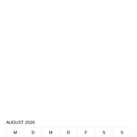
AUGUST 2026
M
D
M
D
F
S
S