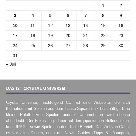
1
2
3
4
5
6
7
8
9
10
11
12
13
14
15
16
17
18
19
20
21
22
23
24
25
26
27
28
29
30
31
« Juli
DAS IST CRYSTAL UNIVERSE!
Crystal Universe, nachfolgend CU, ist eine Webseite, die sich
thematisch mit Spielen aus dem Hause Square Enix beschäftigt. Eine
kleine Palette von Spielen anderer Unternehmen wird ebenso
abgedeckt. Der Fokus liegt dabei auf den japanischen Rollenspielen,
kurz JRPGs, sowie Spiele aus dem Indie-Bereich. Das Ziel von CU ist
es vor allen Dingen, euch mit News, Guides (Tipps & Lösungen),