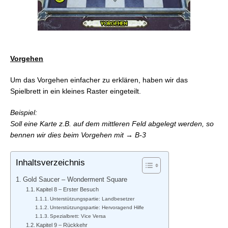
Spieler
FFVII Rebirth: Blut der Königin – Karneval der
Karten (Costa Del Sol)
FFVII Rebirth: Blut der Königin – Spezielle Partien
(Gold Saucer)
Vorgehen
Um das Vorgehen einfacher zu erklären, haben wir das
Spielbrett in ein kleines Raster eingeteilt.
Beispiel:
Soll eine Karte z.B. auf dem mittleren Feld abgelegt werden, so
bennen wir dies beim Vorgehen mit → B-3
Inhaltsverzeichnis
Gold Saucer – Wonderment Square
Kapitel 8 – Erster Besuch
Unterstützungspartie: Landbesetzer
Unterstützungspartie: Hervoragend Hilfe
Spezialbrett: Vice Versa
Kapitel 9 – Rückkehr