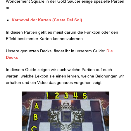
Wonderment Square in der Gold Saucer einige spezielle Partien
FFVII Rebirth: Blut der Königin – Rang 2-Karten
an.
FFVII Rebirth: Blut der Königin – Austausch-Karten
FFVII Rebirth: Blut der Königin – Rang 3-Karten
Karneval der Karten (Costa Del Sol)
FFVII Rebirth: Blut der Königin – Boosterpacks
FFVII Rebirth: Blut der Königin – Die Decks
In diesen Partien geht es meist darum die Funktion oder den
FFVII Rebirth: Blut der Königin – Die Spieler:
Effekt bestimmter Karten kennenzulernen.
Grasland-Region
FFVII Rebirth: Blut der Königin – Die Spieler:
Unsere genutzten Decks, findet ihr in unserem Guide:
Die
Junon-Region
Decks
FFVII Rebirth: Blut der Königin – Die Spieler:
In diesem Guide zeigen wir euch welche Partien auf euch
Shinra-Fähre 8
warten, welche Lektion sie einen lehren, welche Belohungen wir
FFVII Rebirth: Blut der Königin – Die Spieler: Corel-
erhalten und ein Video das genaues vorgehen zeigt.
Region
FFVII Rebirth: Blut der Königin – Die Spieler:
Gongaga-Region
FFVII Rebirth: Blut der Königin – Die Spieler:
Cosmo Canyon
FFVII Rebirth: Blut der Königin – Die Spieler:
Nibelheim
FFVII Rebirth: Blut der Königin – Die Spieler: Finale