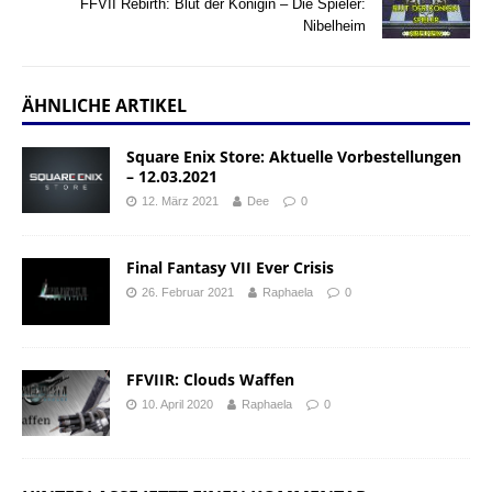
FFVII Rebirth: Blut der Königin – Die Spieler:
Nibelheim
ÄHNLICHE ARTIKEL
Square Enix Store: Aktuelle Vorbestellungen
– 12.03.2021
12. März 2021
Dee
0
Final Fantasy VII Ever Crisis
26. Februar 2021
Raphaela
0
FFVIIR: Clouds Waffen
10. April 2020
Raphaela
0