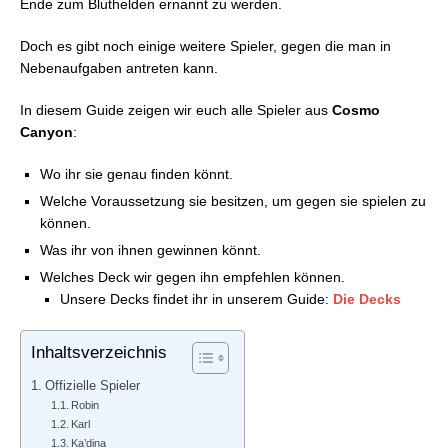
Ende zum Bluthelden ernannt zu werden.
FFVII Rebirth: Blut der Königin – Rang 2-Karten
FFVII Rebirth: Blut der Königin – Austausch-Karten
Doch es gibt noch einige weitere Spieler, gegen die man in
FFVII Rebirth: Blut der Königin – Rang 3-Karten
Nebenaufgaben antreten kann.
FFVII Rebirth: Blut der Königin – Boosterpacks
FFVII Rebirth: Blut der Königin – Die Decks
In diesem Guide zeigen wir euch alle Spieler aus
Cosmo
FFVII Rebirth: Blut der Königin – Die Spieler:
Canyon
:
Grasland-Region
FFVII Rebirth: Blut der Königin – Die Spieler:
Wo ihr sie genau finden könnt.
Junon-Region
Welche Voraussetzung sie besitzen, um gegen sie spielen zu
FFVII Rebirth: Blut der Königin – Die Spieler:
können.
Shinra-Fähre 8
Was ihr von ihnen gewinnen könnt.
FFVII Rebirth: Blut der Königin – Die Spieler: Corel-
Welches Deck wir gegen ihn empfehlen können.
Region
Unsere Decks findet ihr in unserem Guide:
Die Decks
FFVII Rebirth: Blut der Königin – Die Spieler:
Gongaga-Region
FFVII Rebirth: Blut der Königin – Die Spieler:
Inhaltsverzeichnis
Cosmo Canyon
Offizielle Spieler
FFVII Rebirth: Blut der Königin – Die Spieler:
Robin
Nibelheim
Karl
FFVII Rebirth: Blut der Königin – Die Spieler: Finale
Ka’dina