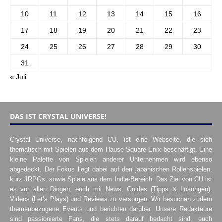
10
11
12
13
14
15
16
17
18
19
20
21
22
23
24
25
26
27
28
29
30
31
« Juli
DAS IST CRYSTAL UNIVERSE!
Crystal Universe, nachfolgend CU, ist eine Webseite, die sich
thematisch mit Spielen aus dem Hause Square Enix beschäftigt. Eine
kleine Palette von Spielen anderer Unternehmen wird ebenso
abgedeckt. Der Fokus liegt dabei auf den japanischen Rollenspielen,
kurz JRPGs, sowie Spiele aus dem Indie-Bereich. Das Ziel von CU ist
es vor allen Dingen, euch mit News, Guides (Tipps & Lösungen),
Videos (Let’s Plays) und Reviews zu versorgen. Wir besuchen zudem
themenbezogene Events und berichten darüber. Unsere Redakteure
sind passionierte Fans, die stets darauf bedacht sind, euch