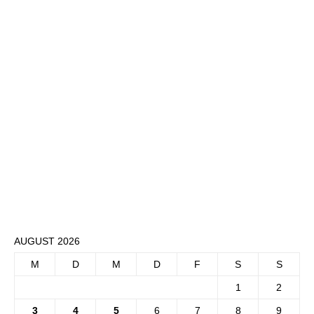
AUGUST 2026
M
D
M
D
F
S
S
1
2
3
4
5
6
7
8
9