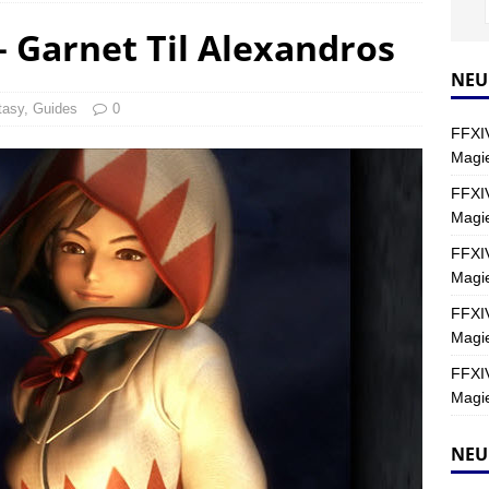
– Garnet Til Alexandros
Y
s nördliche Kreszentia – Fork-Turm: Magie – Hallen II
FINAL
NEU
tasy
,
Guides
0
FFXIV
s nördliche Kreszentia – Fork-Turm: Magie – Boss 2: Schwerttänzer
Magie
Y
FFXIV
Magi
s nördliche Kreszentia – Fork-Turm: Magie – Boss 4: Index (Normal)
FFXIV
Magie
FFXIV
Magie
FFXIV
Magie
NEU