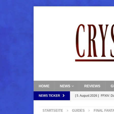
HOME
NEWS
REVIEWS
G
NEWS TICKER
[ 5. August 2026 ]
FFXIV: D
FANTASY
STARTSEITE
GUIDES
FINAL FANT
[ 5. August 2026 ]
FFXIV: Da