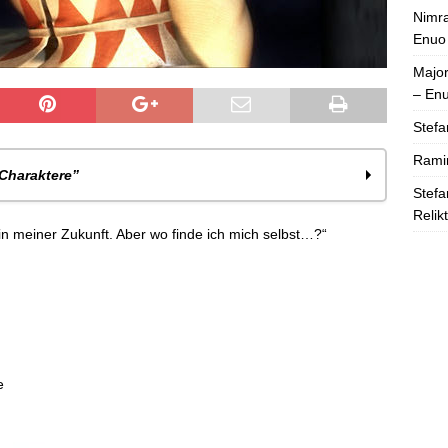
Nimra
Enuo
Majo
– En
Stefa
Rami
 Charaktere”
Stefa
Relik
 in meiner Zukunft. Aber wo finde ich mich selbst…?“
dros
e