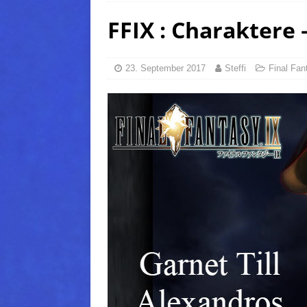
FFIX : Charaktere 
(Normal)
FINAL FANTAS
[ 5. August 2026 ]
FFXIV: Da
FANTASY
23. September 2017
Steffi
Final Fan
[ 5. August 2026 ]
FFXIV: Da
(Normal)
FINAL FANTAS
[ 5. August 2026 ]
FFXIV: Da
FINAL FANTASY