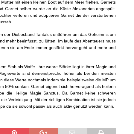
 Mutter mit einen kleinen Boot auf dem Meer fliehen. Garnets
nd Garnet selber wurde an die Küste Alexandrias angespült.
ochter verloren und adoptieren Garnet die der verstorbenen
aussah.
ig von der Diebesband Tantalus entführen um das Geheimnis um
nd mehr beeinfusst, zu lüften. Im laufe des Abenteuers muss
 denen sie am Ende immer gestärkt hervor geht und mehr und
nem Stab als Waffe. Ihre wahre Stärke liegt in ihrer Magie und
Magiewerte sind demenstprechd höher als bei den meisten
zen diese Werte nochmals indem sie beispielsweise die MP um
m 50% senken. Garnet eigenet sich hervoragend als heilerin
ppe die Heilige Magie Sanctus. Da Garnet keine schweren
ie Verteidigung. Mit der richtigen Kombination ist sie jedoch
e da sie sowohl passiv als auch aktiv genutzt werden kann.