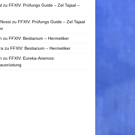
l
zu
FFXIV: Prüfungs Guide – Zel Tajaal –
rNossi
zu
FFXIV: Prüfungs Guide – Zel Tajaal
uo
n
zu
FFXIV: Bestiarium – Hermetiker
ra
zu
FFXIV: Bestiarium – Hermetiker
n
zu
FFXIV: Eureka-Anemos:
tausrüstung