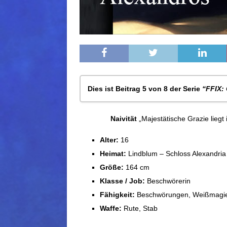
Dies ist Beitrag 5 von 8 der Serie
“FFIX:
FFIX: Charaktere – Quina Quen
Naivität
„Majestätische Grazie liegt
FF IX: Charaktere – Mahagon Coral
FFIX: Charaktere – Vivi Orunitia
Alter:
16
FFIX: Charaktere – Zidane Tribal
Heimat:
Lindblum – Schloss Alexandria
FFIX : Charaktere – Garnet Til Alexan
Größe:
164 cm
FFIX : Charaktere – Freia Crescent
Klasse / Job:
Beschwörerin
FFIX: Charaktere – Adelbert Steiner
FFIX : Charaktere – Eiko Carol
Fähigkeit:
Beschwörungen, Weißmagi
Waffe:
Rute, Stab