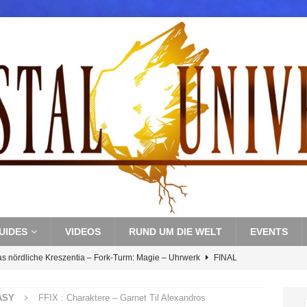
UIDES
VIDEOS
RUND UM DIE WELT
EVENTS
as nördliche Kreszentia – Fork-Turm: Magie – Uhrwerk
FINAL
ASY
FFIX : Charaktere – Garnet Til Alexandros
s nördliche Kreszentia – Fork-Turm: Magie – Boss 3: Nekrophobia