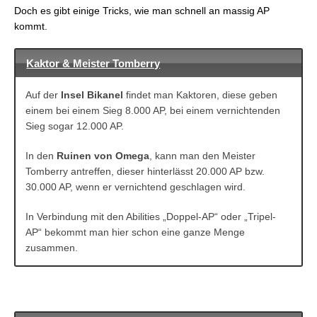
FFX: Gil, Gil, Gil
Doch es gibt einige Tricks, wie man schnell an massig AP
FFX: Maximierung der Attribute
kommt.
Kaktor & Meister Tomberry
Auf der
Insel Bikanel
findet man Kaktoren, diese geben
einem bei einem Sieg 8.000 AP, bei einem vernichtenden
Sieg sogar 12.000 AP.
In den
Ruinen von Omega
, kann man den Meister
Tomberry antreffen, dieser hinterlässt 20.000 AP bzw.
30.000 AP, wenn er vernichtend geschlagen wird.
In Verbindung mit den Abilities „Doppel-AP“ oder „Tripel-
AP“ bekommt man hier schon eine ganze Menge
zusammen.