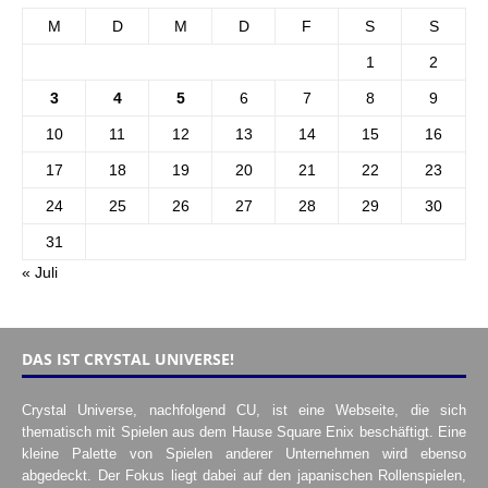
M
D
M
D
F
S
S
1
2
3
4
5
6
7
8
9
10
11
12
13
14
15
16
17
18
19
20
21
22
23
24
25
26
27
28
29
30
31
« Juli
DAS IST CRYSTAL UNIVERSE!
Crystal Universe, nachfolgend CU, ist eine Webseite, die sich
thematisch mit Spielen aus dem Hause Square Enix beschäftigt. Eine
kleine Palette von Spielen anderer Unternehmen wird ebenso
abgedeckt. Der Fokus liegt dabei auf den japanischen Rollenspielen,